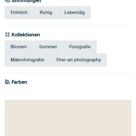
Stimmungen
Fröhlich
Ruhig
Lebendig
Kollektionen
Blumen
Sommer
Fotografie
Makrofotografie
Fine-art photography
Farben
Grün
Gold
Orange
Gelb
Smaragdgrün
Olivgrün
Bordeaux
Braun