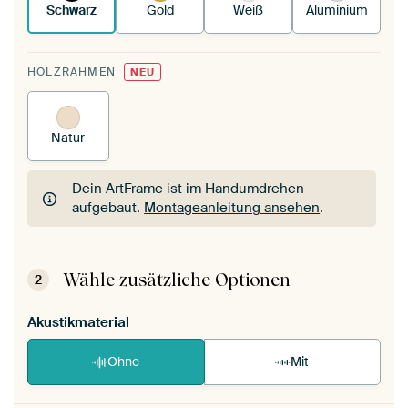
Schwarz
Gold
Weiß
Aluminium
HOLZRAHMEN
NEU
Natur
Dein ArtFrame ist im Handumdrehen
aufgebaut.
Montageanleitung ansehen
.
Dein ArtFrame ist im Handumdrehen
aufgebaut.
Montageanleitung ansehen
.
Wähle zusätzliche Optionen
2
Akustikmaterial
Ohne
Mit