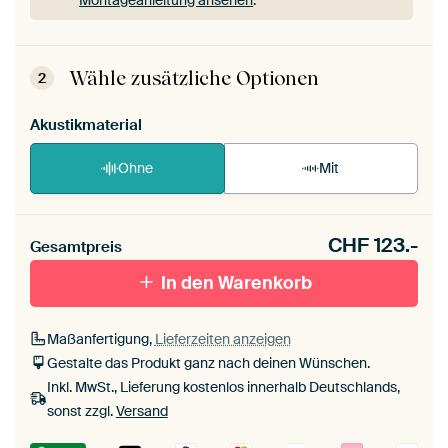
Dein ArtFrame ist im Handumdrehen aufgebaut.
Montageanleitung ansehen
.
Wähle zusätzliche Optionen
2
Akustikmaterial
Ohne
Mit
CHF
123.-
Gesamtpreis
In den Warenkorb
Maßanfertigung,
Lieferzeiten anzeigen
Gestalte das Produkt ganz nach deinen Wünschen.
Inkl. MwSt., Lieferung kostenlos innerhalb Deutschlands,
sonst zzgl.
Versand