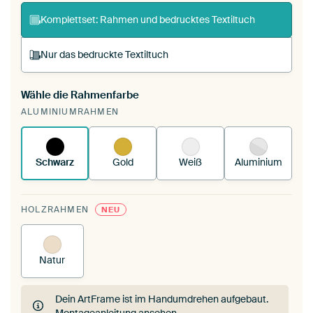
Komplettset: Rahmen und bedrucktes Textiltuch
Nur das bedruckte Textiltuch
Wähle die Rahmenfarbe
Du spannst einen wechselbaren Textiltuch in
ALUMINIUMRAHMEN
deinen vorhandenen ArtFrame™.
So funktioniert
es.
Schwarz
Gold
Weiß
Aluminium
HOLZRAHMEN
NEU
Natur
Dein ArtFrame ist im Handumdrehen aufgebaut.
Montageanleitung ansehen
.