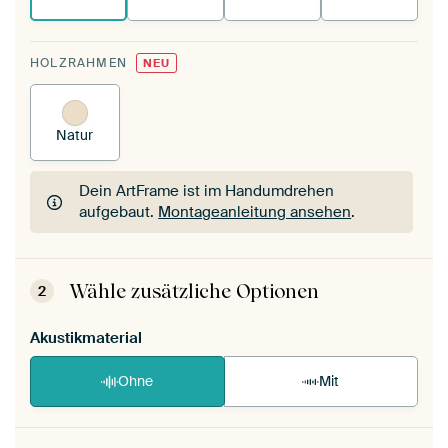
HOLZRAHMEN
NEU
Natur
Dein ArtFrame ist im Handumdrehen
aufgebaut.
Montageanleitung ansehen
.
Dein ArtFrame ist im Handumdrehen
aufgebaut.
Montageanleitung ansehen
.
Wähle zusätzliche Optionen
2
Akustikmaterial
Ohne
Mit