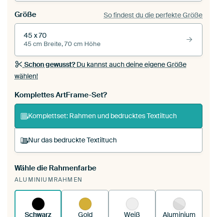
Größe
So findest du die perfekte Größe
45 x 70
45 cm Breite, 70 cm Höhe
Schon gewusst?
Du kannst auch deine eigene Größe
wählen!
Komplettes ArtFrame-Set?
Komplettset: Rahmen und bedrucktes Textiltuch
Nur das bedruckte Textiltuch
Wähle die Rahmenfarbe
Du spannst einen wechselbaren Textiltuch in
ALUMINIUMRAHMEN
deinen vorhandenen ArtFrame™.
So
funktioniert es.
Schwarz
Gold
Weiß
Aluminium