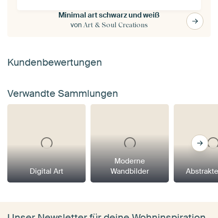
Minimal art schwarz und weiß
von
Art & Soul Creations
Kundenbewertungen
Verwandte Sammlungen
Moderne
Digital Art
Wandbilder
Abstrakt
Unser Newsletter für deine Wohninspiration