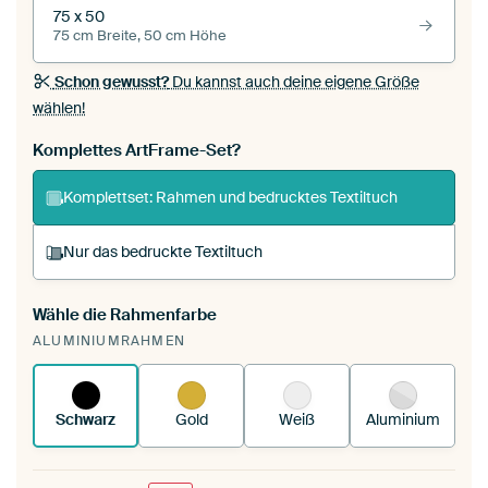
75 x 50
75 cm Breite, 50 cm Höhe
Schon gewusst?
Du kannst auch deine eigene Größe
wählen!
Komplettes ArtFrame-Set?
Komplettset: Rahmen und bedrucktes Textiltuch
Nur das bedruckte Textiltuch
Wähle die Rahmenfarbe
Du spannst einen wechselbaren Textiltuch in
ALUMINIUMRAHMEN
deinen vorhandenen ArtFrame™.
So
funktioniert es.
Schwarz
Gold
Weiß
Aluminium