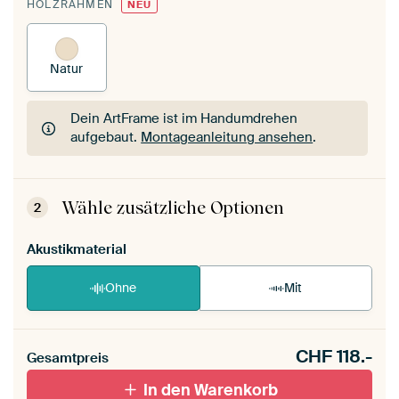
HOLZRAHMEN
NEU
Natur
Dein ArtFrame ist im Handumdrehen
aufgebaut.
Montageanleitung ansehen
.
Dein ArtFrame ist im Handumdrehen
aufgebaut.
Montageanleitung ansehen
.
Wähle zusätzliche Optionen
2
Akustikmaterial
Ohne
Mit
CHF
118.-
Gesamtpreis
In den Warenkorb