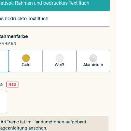
ettset: Rahmen und bedrucktes Textiltuch
s bedruckte Textiltuch
 Rahmenfarbe
pannst einen wechselbaren Textiltuch in deinen
RAHMEN
andenen ArtFrame™.
So funktioniert es.
z
Gold
Weiß
Aluminium
EN
NEU
 ArtFrame ist im Handumdrehen aufgebaut.
ageanleitung ansehen
.