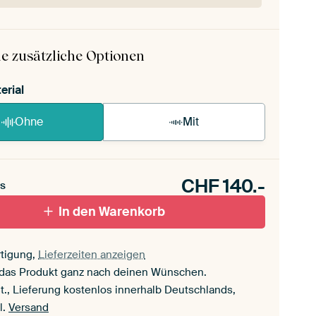
 ArtFrame ist im Handumdrehen aufgebaut.
ageanleitung ansehen
.
e zusätzliche Optionen
erial
Ohne
Mit
CHF
140.-
s
In den Warenkorb
tigung,
Lieferzeiten anzeigen
 das Produkt ganz nach deinen Wünschen.
t., Lieferung kostenlos innerhalb Deutschlands,
l.
Versand