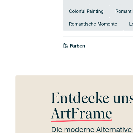
Colorful Painting
Romant
Romantische Momente
L
Farben
Terrakotta
Orange
Entdecke un
ArtFrame
Die moderne Alternative