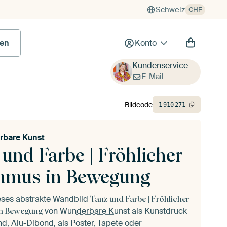
Schweiz
CHF
en
Konto
Kundenservice
E-Mail
Bildcode
1
910
271
rbare Kunst
und Farbe | Fröhlicher
hmus in Bewegung
ieses abstrakte Wandbild
Tanz und Farbe | Fröhlicher
von
Wunderbare Kunst
als Kunstdruck
n Bewegung
d, Alu-Dibond, als Poster, Tapete oder