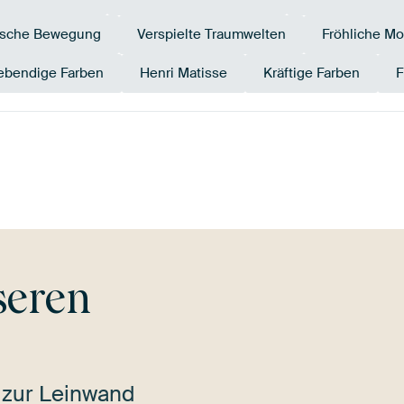
ische Bewegung
Verspielte Traumwelten
Fröhliche M
ebendige Farben
Henri Matisse
Kräftige Farben
F
Tangerine
Teal
Türkis
Twist
Koralle
Rot
seren
 zur Leinwand