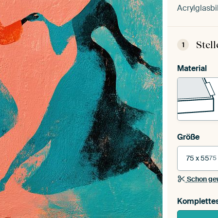
Acrylglasbi
Stel
1
Material
Größe
75 x 55
75
Schon ge
Komplette