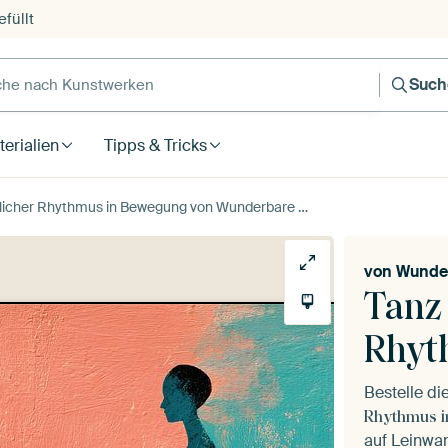
füllt
e nach Kunstwerken
Such
erialien
Tipps & Tricks
licher Rhythmus in Bewegung von Wunderbare Kunst
von
Wunde
Tanz 
Rhyt
Bestelle d
Rhythmus i
auf Leinwan