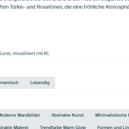
ten Türkis- und Rosatönen, die eine fröhliche Atmosphä
st, visualisiert mit KI.
mantisch
Lebendig
Moderne Wandbilder
Abstrakte Kunst
Minimalistische
trakte Malerei
Trendfarbe Warm Glow
Formen und Lin