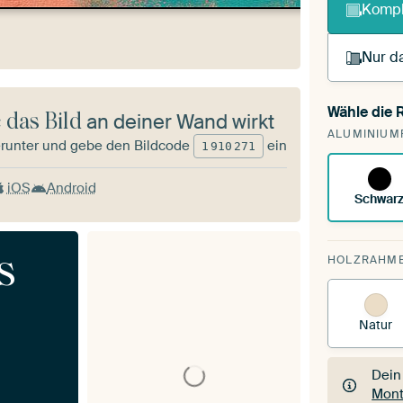
Kompl
Nur da
Wähle die
 das Bild
an deiner Wand wirkt
Du s
ALUMINIUM
vorh
runter und gebe den Bildcode
ein
1
910
271
iOS
Android
Schwar
s
HOLZRAHM
Natur
Dein
Mont