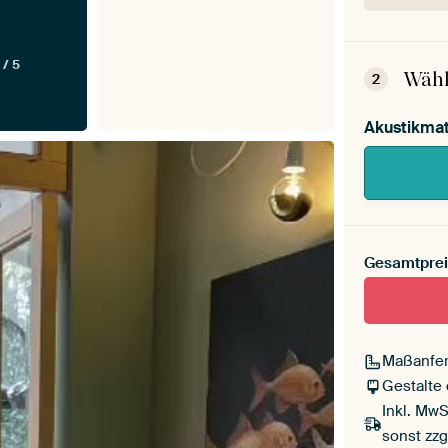
Dein
Mont
 / 5
Wähl
2
Akustikmat
Gesamtprei
Maßanfer
Gestalte
Inkl. MwS
sonst zzg