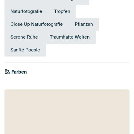
Naturfotografie
Tropfen
Close Up Naturfotografie
Pflanzen
Serene Ruhe
Traumhafte Welten
Sanfte Poesie
Farben
Terrakotta
Mauve
Rosa
Anthrazit
Braun
Gold
Orange
Beige
Bordeaux
Taupe