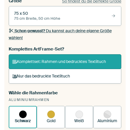
Größe
So findest du die perfekte Größe
75 x 50
75 cm Breite, 50 cm Höhe
Schon gewusst?
Du kannst auch deine eigene Größe
wählen!
Komplettes ArtFrame-Set?
Komplettset: Rahmen und bedrucktes Textiltuch
Nur das bedruckte Textiltuch
Wähle die Rahmenfarbe
Du spannst einen wechselbaren Textiltuch in
ALUMINIUMRAHMEN
deinen vorhandenen ArtFrame™.
So
funktioniert es.
Schwarz
Gold
Weiß
Aluminium