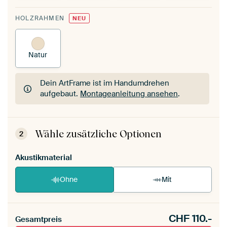
HOLZRAHMEN
NEU
Natur
Dein ArtFrame ist im Handumdrehen
aufgebaut.
Montageanleitung ansehen
.
Dein ArtFrame ist im Handumdrehen
aufgebaut.
Montageanleitung ansehen
.
Wähle zusätzliche Optionen
2
Akustikmaterial
Ohne
Mit
CHF
110.-
Gesamtpreis