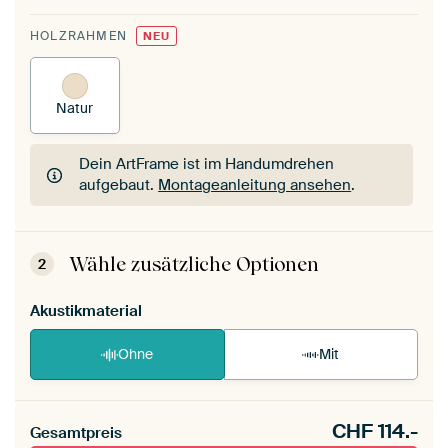
HOLZRAHMEN
NEU
Natur
Dein ArtFrame ist im Handumdrehen
aufgebaut.
Montageanleitung ansehen
.
Dein ArtFrame ist im Handumdrehen
aufgebaut.
Montageanleitung ansehen
.
Wähle zusätzliche Optionen
2
Akustikmaterial
Ohne
Mit
CHF
114.-
Gesamtpreis