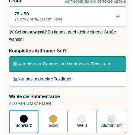
Größe
So findest du die perfekte Größe
75 x 50
75 cm Breite, 50 cm Höhe
Schon gewusst?
Du kannst auch deine eigene Größe
wählen!
Komplettes ArtFrame-Set?
Komplettset: Rahmen und bedrucktes Textiltuch
Nur das bedruckte Textiltuch
Wähle die Rahmenfarbe
Du spannst einen wechselbaren Textiltuch in
ALUMINIUMRAHMEN
deinen vorhandenen ArtFrame™.
So
funktioniert es.
Schwarz
Gold
Weiß
Aluminium