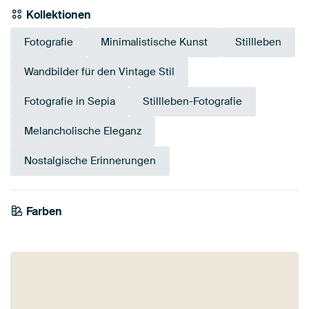
Kollektionen
Fotografie
Minimalistische Kunst
Stillleben
Wandbilder für den Vintage Stil
Fotografie in Sepia
Stillleben-Fotografie
Melancholische Eleganz
Nostalgische Erinnerungen
Farben
Anthrazit
Taupe
Beige
Bronze
Braun