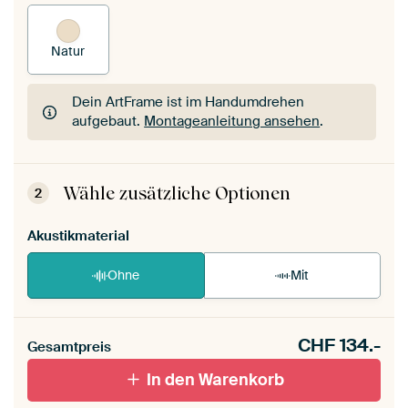
Natur
Dein ArtFrame ist im Handumdrehen
aufgebaut.
Montageanleitung ansehen
.
Dein ArtFrame ist im Handumdrehen
aufgebaut.
Montageanleitung ansehen
.
Wähle zusätzliche Optionen
2
Akustikmaterial
Ohne
Mit
CHF
134.-
Gesamtpreis
In den Warenkorb