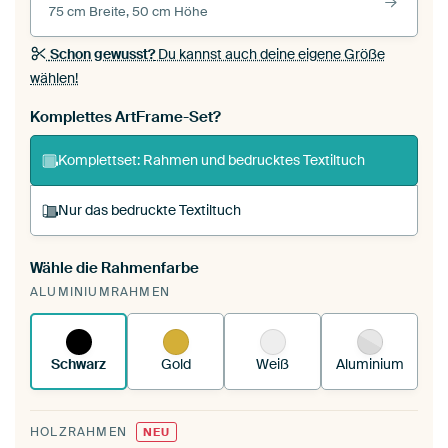
75 cm Breite, 50 cm Höhe
Schon gewusst?
Du kannst auch deine eigene Größe
wählen!
Komplettes ArtFrame-Set?
Komplettset: Rahmen und bedrucktes Textiltuch
Nur das bedruckte Textiltuch
Wähle die Rahmenfarbe
Du spannst einen wechselbaren Textiltuch in
ALUMINIUMRAHMEN
deinen vorhandenen ArtFrame™.
So
funktioniert es.
Schwarz
Gold
Weiß
Aluminium
HOLZRAHMEN
NEU