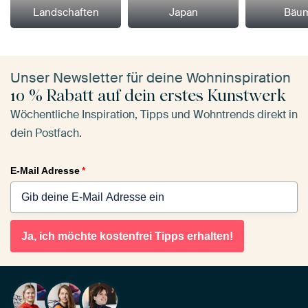
Landschaften
Japan
Bäu
Unser Newsletter für deine Wohninspiration
10 % Rabatt auf dein erstes Kunstwerk
Wöchentliche Inspiration, Tipps und Wohntrends direkt in
dein Postfach.
E-Mail Adresse
*
Ja, ich möchte kostenfrei Tipps erhalten!