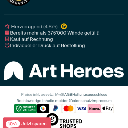
Leinwand für draußen
Individuelle Einrichtungsberatung
Awards und Preise
Poster
Geschäftskunden
Gerahmtes Poster
Interior Designer Programm
Hervorragend
(4.8/5)
Art Heroes App
Bereits mehr als
375'000
Wände gefüllt!
Kauf auf Rechnung
Individueller Druck auf Bestellung
Preise inkl. gesetzl. MwSt
AGB
Haftungsausschluss
Rechtswidrige Inhalte melden?
Datenschutz
Impressum
10%
Jetzt sparen