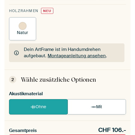
HOLZRAHMEN
NEU
Natur
Dein ArtFrame ist im Handumdrehen
aufgebaut.
Montageanleitung ansehen
.
Dein ArtFrame ist im Handumdrehen
aufgebaut.
Montageanleitung ansehen
.
Wähle zusätzliche Optionen
2
Akustikmaterial
Ohne
Mit
CHF
106.-
Gesamtpreis