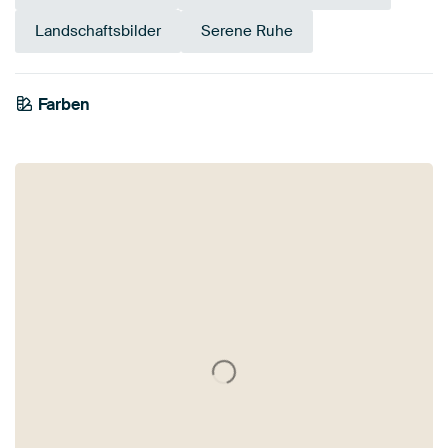
Landschaftsbilder
Serene Ruhe
Farben
Bordeaux
Taupe
Braun
Koralle
Beige
Terrakotta
Orange
Mauve
Rot