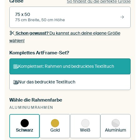
Größe
So findest du die perfekte Größe
75 x 50
75 cm Breite, 50 cm Höhe
Schon gewusst?
Du kannst auch deine eigene Größe
wählen!
Komplettes ArtFrame-Set?
Komplettset: Rahmen und bedrucktes Textiltuch
Nur das bedruckte Textiltuch
Wähle die Rahmenfarbe
Du spannst einen wechselbaren Textiltuch in
ALUMINIUMRAHMEN
deinen vorhandenen ArtFrame™.
So
funktioniert es.
Schwarz
Gold
Weiß
Aluminium