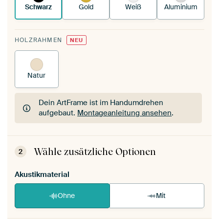
Schwarz
Gold
Weiß
Aluminium
HOLZRAHMEN
NEU
Natur
Dein ArtFrame ist im Handumdrehen
aufgebaut.
Montageanleitung ansehen
.
Dein ArtFrame ist im Handumdrehen
aufgebaut.
Montageanleitung ansehen
.
Wähle zusätzliche Optionen
2
Akustikmaterial
Ohne
Mit