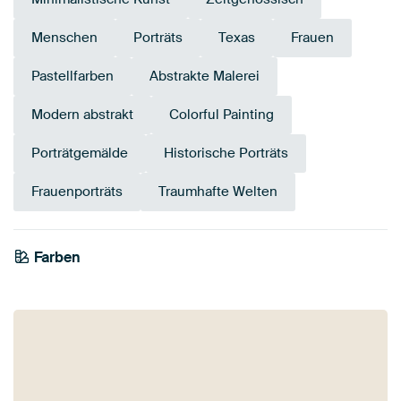
Menschen
Porträts
Texas
Frauen
Pastellfarben
Abstrakte Malerei
Modern abstrakt
Colorful Painting
Porträtgemälde
Historische Porträts
Frauenporträts
Traumhafte Welten
Farben
Taupe
Braun
Gold
Terrakotta
Olivgrün
Grün
Bordeaux
Gelb
Beige
Rot