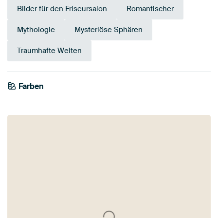
Bilder für den Friseursalon
Romantischer
Mythologie
Mysteriöse Sphären
Traumhafte Welten
Farben
Anthrazit
Taupe
Beige
Braun
Bronze