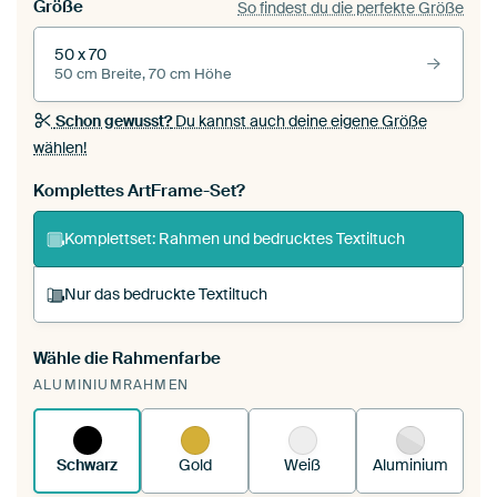
Größe
So findest du die perfekte Größe
50 x 70
50 cm Breite, 70 cm Höhe
Schon gewusst?
Du kannst auch deine eigene Größe
wählen!
Komplettes ArtFrame-Set?
Komplettset: Rahmen und bedrucktes Textiltuch
Nur das bedruckte Textiltuch
Wähle die Rahmenfarbe
Du spannst einen wechselbaren Textiltuch in
ALUMINIUMRAHMEN
deinen vorhandenen ArtFrame™.
So
funktioniert es.
Schwarz
Gold
Weiß
Aluminium