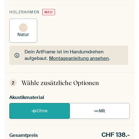
HOLZRAHMEN
NEU
Natur
Dein ArtFrame ist im Handumdrehen
aufgebaut.
Montageanleitung ansehen
.
Dein ArtFrame ist im Handumdrehen
aufgebaut.
Montageanleitung ansehen
.
Wähle zusätzliche Optionen
2
Akustikmaterial
Ohne
Mit
CHF
138.-
Gesamtpreis