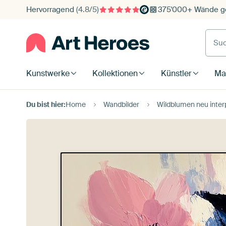
Hervorragend
(4.8/5)
375'000+ Wände ge
Such
Kunstwerke
Kollektionen
Künstler
Mat
Du bist hier:
Home
Wandbilder
Wildblumen neu interp