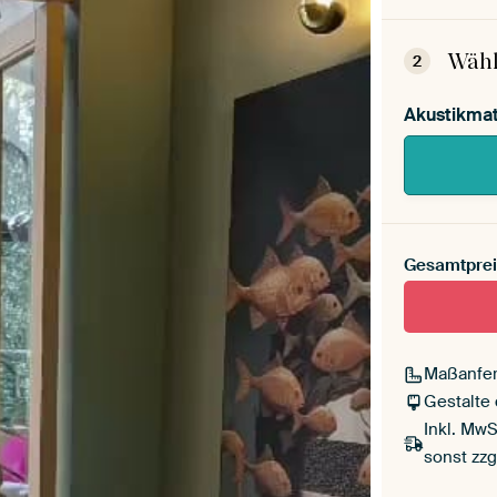
Dein
Mont
Wähl
2
Akustikmat
Gesamtprei
Maßanfer
Gestalte
Inkl. MwS
sonst zzg