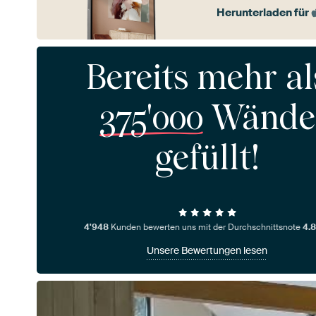
Herunterladen für
Bereits mehr al
375'000
Wände
gefüllt!
4'948
Kunden bewerten uns mit der Durchschnittsnote
4.8
Unsere Bewertungen lesen