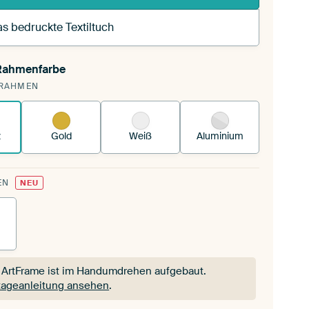
s bedruckte Textiltuch
 Rahmenfarbe
pannst einen wechselbaren Textiltuch in deinen
RAHMEN
andenen ArtFrame™.
So funktioniert es.
z
Gold
Weiß
Aluminium
EN
NEU
 ArtFrame ist im Handumdrehen aufgebaut.
ageanleitung ansehen
.