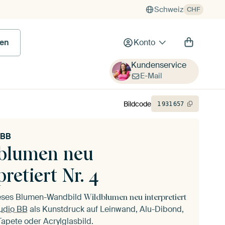
Schweiz
CHF
en
Konto
Kundenservice
E-Mail
Bildcode
1
931
657
 BB
blumen neu
pretiert Nr. 4
ieses Blumen-Wandbild
Wildblumen neu interpretiert
udio BB
als Kunstdruck auf Leinwand, Alu-Dibond,
 Tapete oder Acrylglasbild.