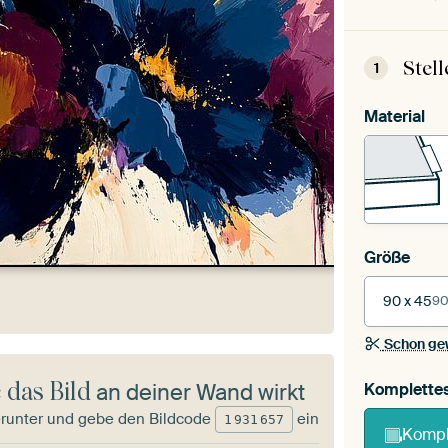
Stel
1
Material
Größe
90 x 45
90
Schon ge
 das Bild
an deiner Wand wirkt
Komplette
runter und gebe den Bildcode
ein
1
931
657
Kompl