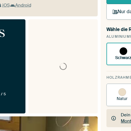
iOS
Android
Nur da
s
Wähle die
Du s
ALUMINIUM
vorh
Schwar
HOLZRAHM
 / 5
Natur
Dein
Mont