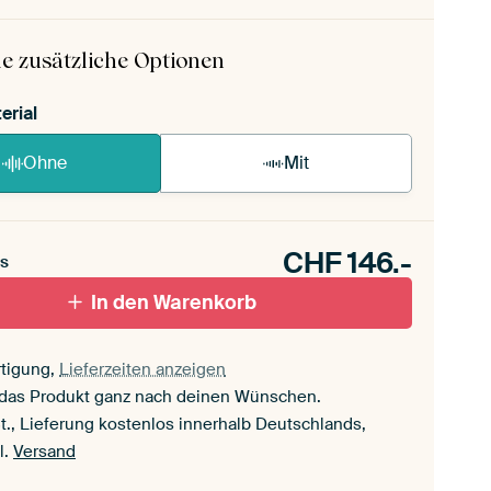
 ArtFrame ist im Handumdrehen aufgebaut.
ageanleitung ansehen
.
e zusätzliche Optionen
erial
Ohne
Mit
CHF
146.-
s
In den Warenkorb
tigung,
Lieferzeiten anzeigen
 das Produkt ganz nach deinen Wünschen.
t., Lieferung kostenlos innerhalb Deutschlands,
l.
Versand