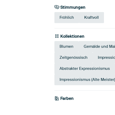
Stimmungen
Fröhlich
Kraftvoll
Kollektionen
Blumen
Gemälde und Mal
Zeitgenössisch
Impressi
Abstrakter Expressionismus
Impressionismus (Alte Meister
Farben
Beige
Taupe
Ro