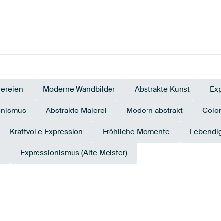
ereien
Moderne Wandbilder
Abstrakte Kunst
Ex
onismus
Abstrakte Malerei
Modern abstrakt
Color
Kraftvolle Expression
Fröhliche Momente
Lebendig
)
Expressionismus (Alte Meister)
sa
Blau
Braun
Gold
Gelb
Or