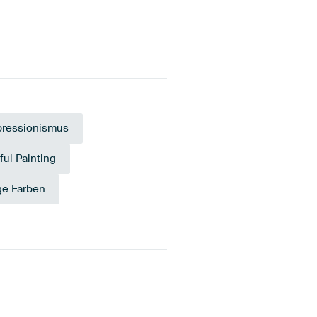
pressionismus
ful Painting
e Farben
ange
Mauve
Marineblau