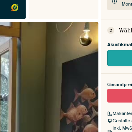
Mont
Dein
Mont
Wähl
2
Akustikmat
Gesamtprei
Maßanfer
Gestalte
Inkl. MwS