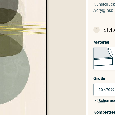
Kunstdruck 
Acrylglasbi
Stel
1
Material
Größe
50 x 70
50
Schon ge
Komplette