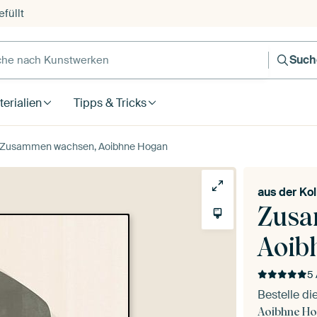
füllt
e nach Kunstwerken
Such
erialien
Tipps & Tricks
Zusammen wachsen, Aoibhne Hogan
aus der
Kol
Zusa
Aoib
5 
Bestelle d
Aoibhne H