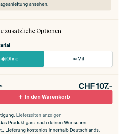
ageanleitung ansehen
.
 ArtFrame ist im Handumdrehen aufgebaut.
ageanleitung ansehen
.
e zusätzliche Optionen
erial
Ohne
Mit
CHF
107.-
s
In den Warenkorb
tigung,
Lieferzeiten anzeigen
 das Produkt ganz nach deinen Wünschen.
t., Lieferung kostenlos innerhalb Deutschlands,