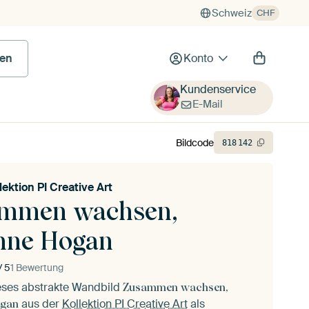
Schweiz
CHF
en
Konto
Kundenservice
E-Mail
Bildcode
818
142
lektion PI Creative Art
mmen wachsen,
hne Hogan
/ 5
1 Bewertung
ieses abstrakte Wandbild
Zusammen wachsen,
aus der
Kollektion PI Creative Art
als
ogan