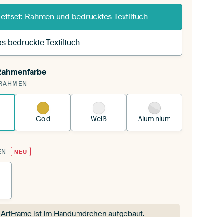
ettset: Rahmen und bedrucktes Textiltuch
s bedruckte Textiltuch
 Rahmenfarbe
pannst einen wechselbaren Textiltuch in deinen
RAHMEN
andenen ArtFrame™.
So funktioniert es.
z
Gold
Weiß
Aluminium
EN
NEU
 ArtFrame ist im Handumdrehen aufgebaut.