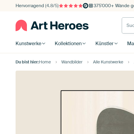
Hervorragend
(4.8/5)
375'000+ Wände ge
Such
Kunstwerke
Kollektionen
Künstler
Mat
Du bist hier:
Home
Wandbilder
Alle Kunstwerke