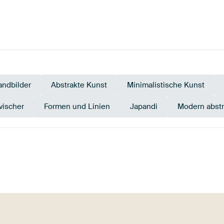
ndbilder
Abstrakte Kunst
Minimalistische Kunst
vischer
Formen und Linien
Japandi
Modern abstr
Taupe
Salbeigrün
Early Dew