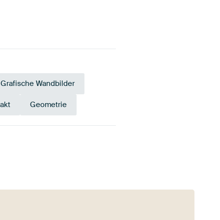
Grafische Wandbilder
akt
Geometrie
Olivgrün