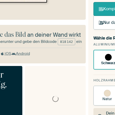
Kompl
Nur da
e das Bild
an deiner Wand wirkt
Wähle die
Du s
herunter und gebe den Bildcode
ein
818
142
ALUMINIUM
vorh
iOS
Android
Schwar
HOLZRAHM
g.
Natur
Dein