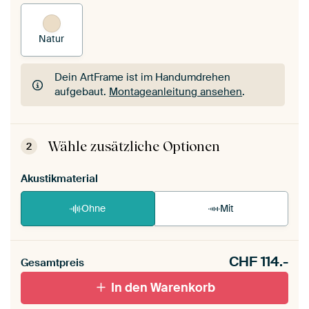
Natur
Dein ArtFrame ist im Handumdrehen
aufgebaut.
Montageanleitung ansehen
.
Dein ArtFrame ist im Handumdrehen
aufgebaut.
Montageanleitung ansehen
.
Wähle zusätzliche Optionen
2
Akustikmaterial
Ohne
Mit
CHF
114.-
Gesamtpreis
In den Warenkorb