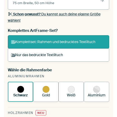
75 cm Breite, 50 cm Höhe
Schon gewusst?
Du kannst auch deine eigene Größe
wählen!
Komplettes ArtFrame-Set?
Komplettset: Rahmen und bedrucktes Textiltuch
Nur das bedruckte Textiltuch
Wähle die Rahmenfarbe
Du spannst einen wechselbaren Textiltuch in
ALUMINIUMRAHMEN
deinen vorhandenen ArtFrame™.
So
funktioniert es.
Schwarz
Gold
Weiß
Aluminium
HOLZRAHMEN
NEU