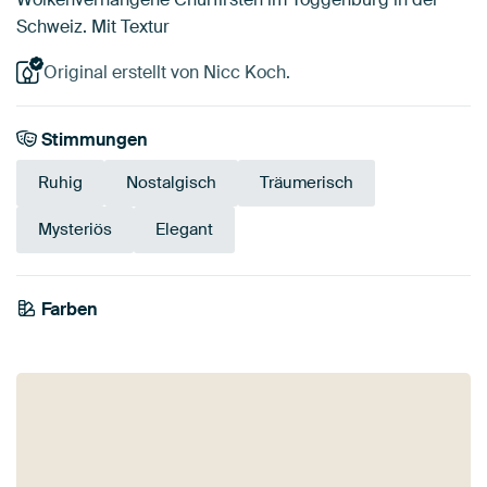
Schweiz. Mit Textur
Original erstellt von Nicc Koch.
Stimmungen
Ruhig
Nostalgisch
Träumerisch
Mysteriös
Elegant
Farben
Early Dew
Beige
Braun
Teal
Smaragdgrün
Anthrazit
Olivgrün