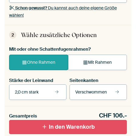
Schon gewusst?
Du kannst auch deine eigene Größe
wählen!
Wähle zusätzliche Optionen
2
Mit oder ohne Schattenfugenrahmen?
Ohne Rahmen
Mit Rahmen
Stärke der Leinwand
Seitenkanten
2,0 cm stark
Verschwommen
Unsere Rahmen ansehen
CHF
106.-
Gesamtpreis
Mit Schattenfugenrahmen,
Mit Schattenfugenrahmen,
In den Warenkorb
schwarz
weiß