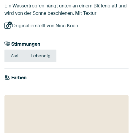
Ein Wassertropfen hängt unten an einem Blütenblatt und
wird von der Sonne beschienen. Mit Textur
Original erstellt von Nicc Koch.
Stimmungen
Zart
Lebendig
Tangerine
Farben
Smaragdgrün
Orange
Rot
Terrakotta
Olivgrün
Beige
Bronze
Braun
Early Dew
Twist