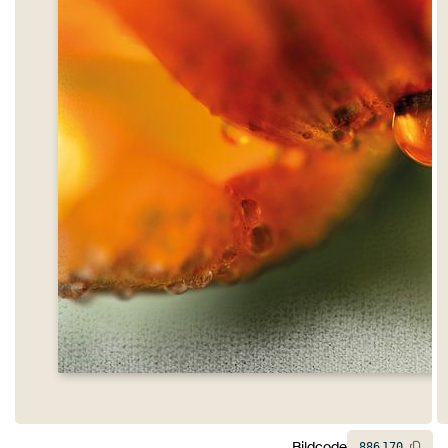
Bildcode
886
170