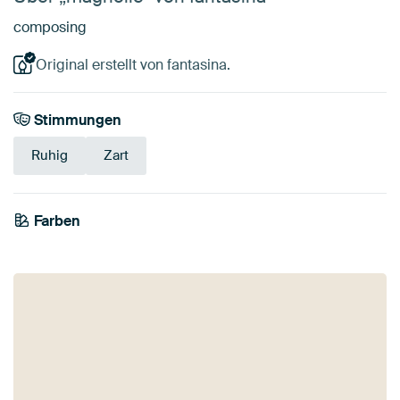
composing
Original erstellt von fantasina.
Stimmungen
Ruhig
Zart
Farben
Smaragdgrün
Bordeaux
Beige
Salbeigrün
Early Dew
Braun
Rot
Terrakotta
Rosa