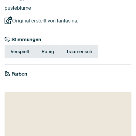
pusteblume
Original erstellt von fantasina.
Stimmungen
Verspielt
Ruhig
Träumerisch
Farben
Anthrazit
Schwarz
Grau
Teal
Blau
Türkis