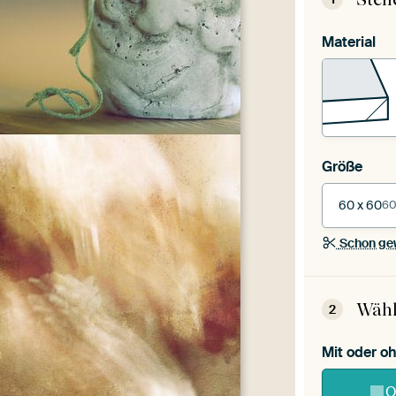
Material
Größe
60 x 60
60
Schon ge
Wähl
2
Mit oder 
O