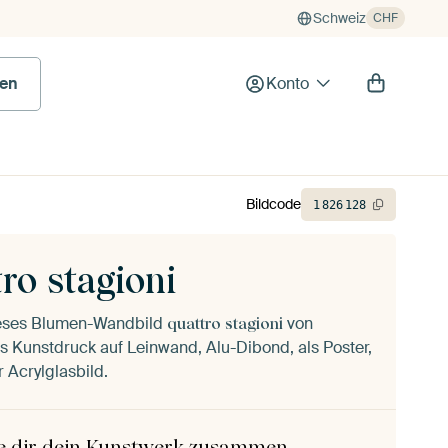
Schweiz
CHF
en
Konto
Bildcode
1
826
128
ro stagioni
ieses Blumen-Wandbild
von
quattro stagioni
s Kunstdruck auf Leinwand, Alu-Dibond, als Poster,
 Acrylglasbild.
le dir dein Kunstwerk zusammen