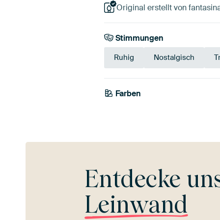
Original erstellt von fantasin
Stimmungen
Ruhig
Nostalgisch
T
Farben
Taupe
Beige
Bord
Entdecke un
Leinwand