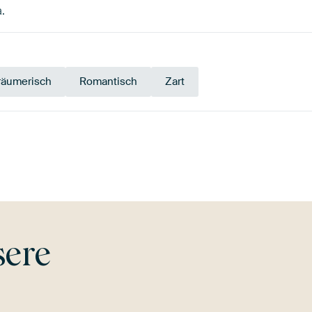
a.
räumerisch
Romantisch
Zart
eaux
Olivgrün
Salbeigrün
Aubergine
Gold
G
sere