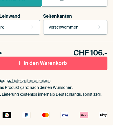
 Leinwand
Seitenkanten
rk
Verschwommen
Unsere Rahmen ansehen
CHF
106.-
s
ttenfugenrahmen,
In den Warenkorb
schwarz
Mit Schattenfugenrahmen, weiß
igung,
Lieferzeiten anzeigen
das Produkt ganz nach deinen Wünschen.
., Lieferung kostenlos innerhalb Deutschlands, sonst zzgl.