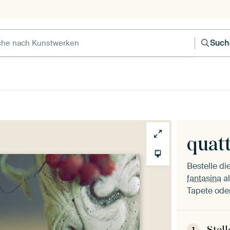
Such
quatt
Bestelle d
fantasina
al
Tapete oder
Stel
1