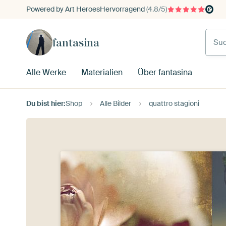
Powered by Art Heroes
Hervorragend
(4.8/5)
fantasina
Alle Werke
Materialien
Über fantasina
Du bist hier:
Shop
Alle Bilder
quattro stagioni