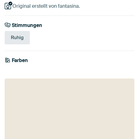
Original erstellt von fantasina.
Stimmungen
Ruhig
Farben
Early Dew
Mauve
Grün
Salbeigrün
Olivgrün
Smaragdgrün
Teal
Anthrazit
Blau