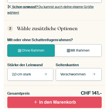
Schon gewusst?
Du kannst auch deine eigene Größe
wählen!
Wähle zusätzliche Optionen
2
Mit oder ohne Schattenfugenrahmen?
Ohne Rahmen
Mit Rahmen
Stärke der Leinwand
Seitenkanten
2,0 cm stark
Verschwommen
Unsere Rahmen ansehen
CHF
141.-
Gesamtpreis
Mit Schattenfugenrahmen,
Mit Schattenfugenrahmen,
In den Warenkorb
schwarz
weiß