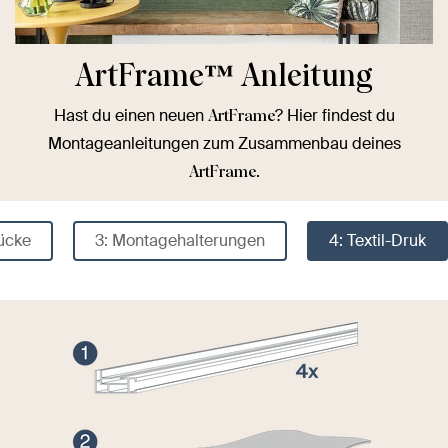
ArtFrame™️ Anleitung
Hast du einen neuen
? Hier findest du
ArtFrame
Montageanleitungen zum Zusammenbau deines
.
ArtFrame
tücke
3: Montagehalterungen
4: Textil-Druk