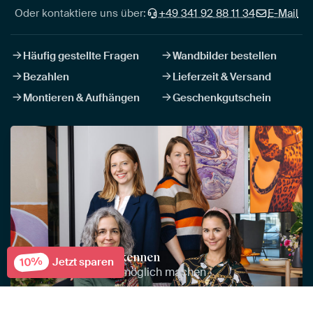
Oder kontaktiere uns über:
+49 341 92 88 11 34
E-Mail
Häufig gestellte Fragen
Wandbilder bestellen
Bezahlen
Lieferzeit & Versand
Montieren & Aufhängen
Geschenkgutschein
Lerne das Team kennen
10%
Jetzt sparen
Die Helden, die es möglich machen
Das Team kennenlernen