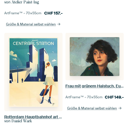
von
Atelier Paint-Ing
CHF
157.-
ArtFrame™ –
70×55
cm
Größe & Material selbst wählen
Frau mit grünem Halstuch, Eugène Cyprien Boulet (Ausschnitt)
CHF
149.-
ArtFrame™ –
70×55
cm
Größe & Material selbst wählen
Rotterdam Hauptbahnhof art deco illustration
von
Daniel Wark