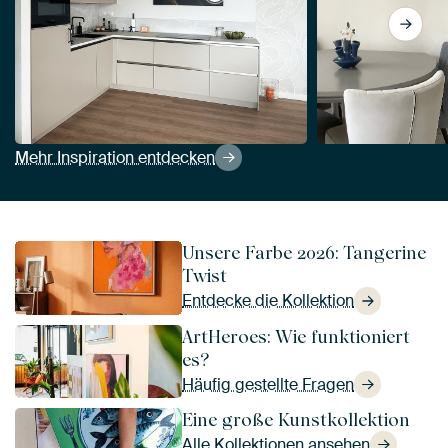
View Frau mit buntem Haar von 
Mehr Inspiration entdecken
Unsere Farbe 2026: Tangerine
Twist
Entdecke die Kollektion
ArtHeroes: Wie funktioniert
es?
Häufig gestellte Fragen
Eine große Kunstkollektion
Alle Kollektionen ansehen