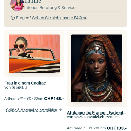
Lianne
Interior-Beratung & Service
Fragen?
Sehen Sie sich unsere FAQ an
Frau in einem Cadilac
von
SHANDU
CHF
148.-
ArtFrame™ –
80×60
cm
Größe & Material selbst wählen
Afrikanische Frauen - Farbenfroh - Traditionell - Luxuriös
von
www.annemiekebezemer.nl
CHF
133.-
ArtFrame™ –
60×80
cm