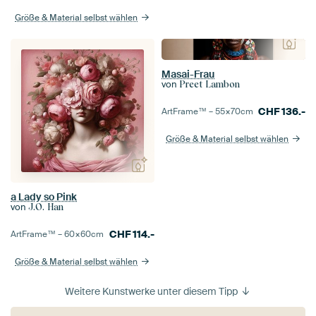
Größe & Material selbst wählen
Masai-Frau
von
Preet Lambon
CHF
136.-
ArtFrame™ –
55×70
cm
Größe & Material selbst wählen
a Lady so Pink
von
J.O. Han
CHF
114.-
ArtFrame™ –
60×60
cm
Größe & Material selbst wählen
Weitere Kunstwerke unter diesem Tipp