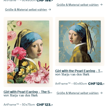
CHF
189.-
ArtFrame™ –
60×80
cm
Größe & Material selbst wählen
Größe & Material selbst wählen
Girl with the Pearl Earring - The Blue Edition
von
Marja van den Hurk
CHF
120.-
ArtFrame™ –
60×60
cm
Girl with Pearl Earring – The Spring Edition
Größe & Material selbst wählen
von
Marja van den Hurk
CHF
123.-
ArtFrame™ –
50×75
cm