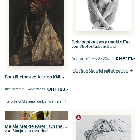
Sehr schöne sexy nackte Frau. Foto in Schwarzweiß #4418
von
Photostudioholland
CHF
171.-
ArtFrame™ –
60×60
cm
Größe & Material selbst wählen
Porträt eines verletzten KNIL-Soldaten, Isaac Israels, 1882.
CHF
123.-
ArtFrame™ –
45×75
cm
Größe & Material selbst wählen
Meisje Met de Parel – On the Wall Edition
von
Marja van den Hurk