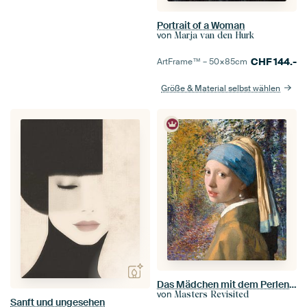
Portrait of a Woman
von
Marja van den Hurk
CHF
144.-
ArtFrame™ –
50×85
cm
Größe & Material selbst wählen
Das Mädchen mit dem Perlenohrring im Wald von Renoir
von
Masters Revisited
Sanft und ungesehen