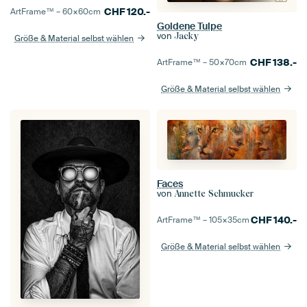
CHF
120.-
ArtFrame™ –
60×60
cm
Goldene Tulpe
von
Jacky
Größe & Material selbst wählen
CHF
138.-
ArtFrame™ –
50×70
cm
Größe & Material selbst wählen
Faces
von
Annette Schmucker
CHF
140.-
ArtFrame™ –
105×35
cm
Größe & Material selbst wählen