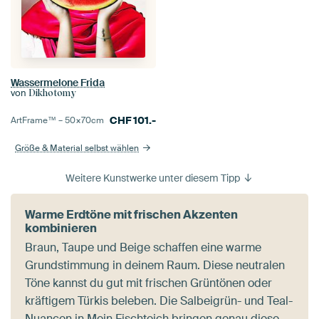
Wassermelone Frida
von
Dikhotomy
CHF
101.-
ArtFrame™ –
50×70
cm
Größe & Material selbst wählen
Weitere Kunstwerke unter diesem Tipp
Warme Erdtöne mit frischen Akzenten
kombinieren
Braun, Taupe und Beige schaffen eine warme
Grundstimmung in deinem Raum. Diese neutralen
Töne kannst du gut mit frischen Grüntönen oder
kräftigem Türkis beleben. Die Salbeigrün- und Teal-
Nuancen in
Mein Fischteich
bringen genau diese