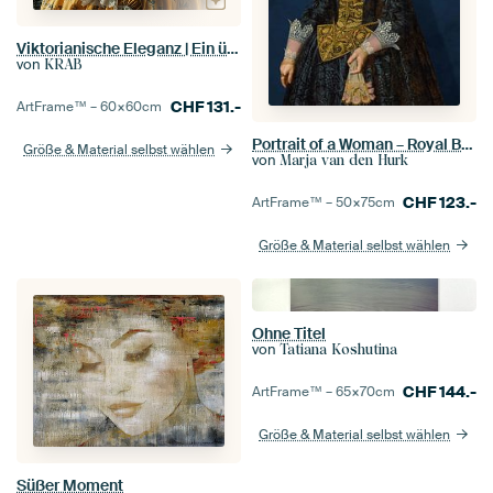
Viktorianische Eleganz | Ein üppiges Kleid, weiße Perücke und ein perfektes Orange
von
KRAB
CHF
131.-
ArtFrame™ –
60×60
cm
Portrait of a Woman – Royal Blue
Größe & Material selbst wählen
von
Marja van den Hurk
CHF
123.-
ArtFrame™ –
50×75
cm
Größe & Material selbst wählen
Ohne Titel
von
Tatiana Koshutina
CHF
144.-
ArtFrame™ –
65×70
cm
Größe & Material selbst wählen
Süßer Moment