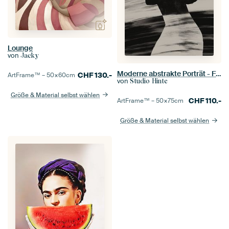
Lounge
von
Jacky
Moderne abstrakte Porträt - Frau schwarz und weiß
CHF
130.-
ArtFrame™ –
50×60
cm
von
Studio Hinte
Größe & Material selbst wählen
CHF
110.-
ArtFrame™ –
50×75
cm
Größe & Material selbst wählen