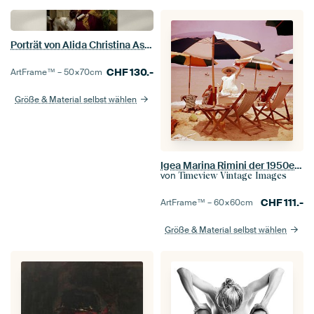
Porträt von Alida Christina Assink, Jan Adam Kruseman
CHF
130.-
ArtFrame™ –
50×70
cm
Größe & Material selbst wählen
Igea Marina Rimini der 1950er Jahre
von
Timeview Vintage Images
CHF
111.-
ArtFrame™ –
60×60
cm
Größe & Material selbst wählen