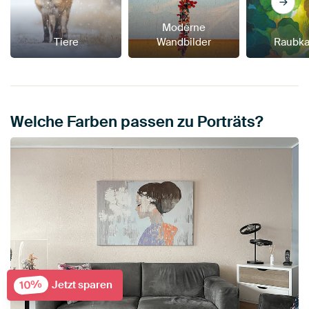
Moderne
Tiere
Wandbilder
Raubka
Welche Farben passen zu Porträts?
10%
Jetzt sparen