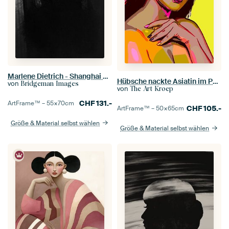
Marlene Dietrich - Shanghai Express (1932)
Hübsche nackte Asiatin im Pop-Art-Stil
von
Bridgeman Images
von
The Art Kroep
CHF
131.-
ArtFrame™ –
55×70
cm
CHF
105.-
ArtFrame™ –
50×65
cm
Größe & Material selbst wählen
Größe & Material selbst wählen