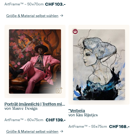
CHF
103.-
ArtFrame™ –
50×70
cm
Größe & Material selbst wählen
Porträt (männlich) | Treffen mit Jerome
von
Mauve Design
"Verbeia
von
Kim Rijntjes
CHF
139.-
ArtFrame™ –
60×75
cm
CHF
168.-
ArtFrame™ –
55×75
cm
Größe & Material selbst wählen