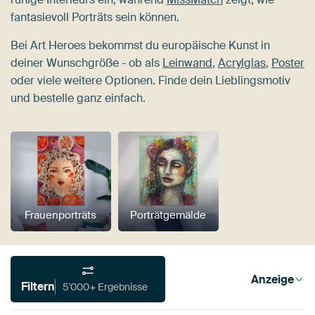
fantasievoll Porträts sein können.
Bei Art Heroes bekommst du europäische Kunst in
deiner Wunschgröße - ob als
Leinwand
,
Acrylglas
,
Poster
oder viele weitere Optionen. Finde dein Lieblingsmotiv
und bestelle ganz einfach.
Frauenporträts
Porträtgemälde
Anzeige
Filtern
5'000+ Ergebnisse