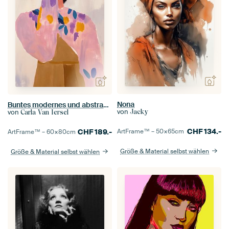
Nona
Buntes modernes und abstraktes Porträt
von
von
Jacky
Carla Van Iersel
CHF
134.-
CHF
189.-
ArtFrame™ –
50×65
cm
ArtFrame™ –
60×80
cm
Größe & Material selbst wählen
Größe & Material selbst wählen