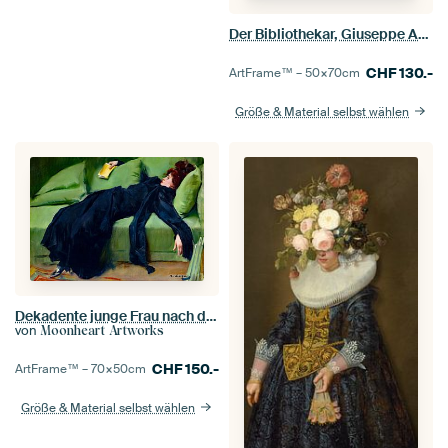
Der Bibliothekar, Giuseppe Arcimboldo,
CHF
130.-
ArtFrame™ –
50×70
cm
Größe & Material selbst wählen
Dekadente junge Frau nach dem Tanz (1899) von Ramon Casas
von
Moonheart Artworks
CHF
150.-
ArtFrame™ –
70×50
cm
Größe & Material selbst wählen