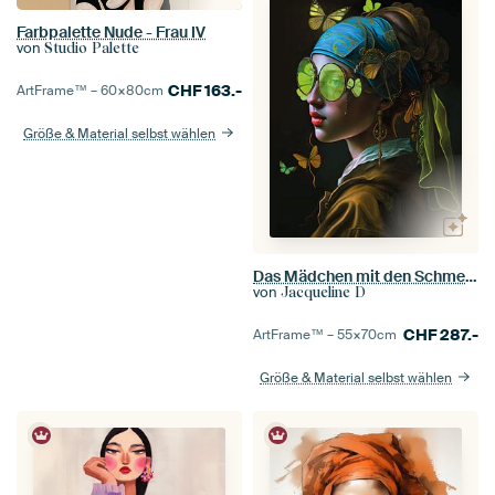
Farbpalette Nude - Frau IV
von
Studio Palette
CHF
163.-
ArtFrame™ –
60×80
cm
Größe & Material selbst wählen
Das Mädchen mit den Schmetterlingen
von
Jacqueline D
CHF
287.-
ArtFrame™ –
55×70
cm
Größe & Material selbst wählen