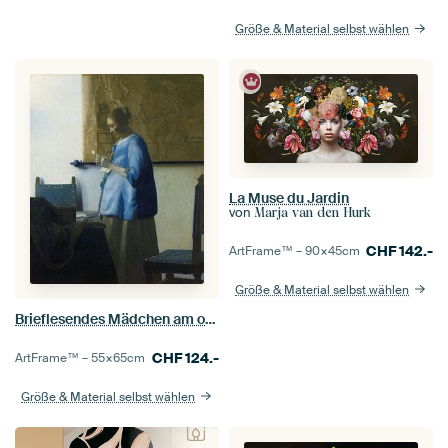
Größe & Material selbst wählen
La Muse du Jardin
von
Marja van den Hurk
CHF
142.-
ArtFrame™ –
90×45
cm
Größe & Material selbst wählen
Brieflesendes Mädchen am offenen Fenster - Johannes Vermeer
CHF
124.-
ArtFrame™ –
55×65
cm
Größe & Material selbst wählen