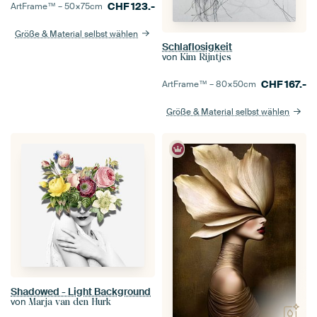
CHF
123.-
ArtFrame™ –
50×75
cm
Größe & Material selbst wählen
Schlaflosigkeit
von
Kim Rijntjes
CHF
167.-
ArtFrame™ –
80×50
cm
Größe & Material selbst wählen
Shadowed - Light Background
von
Marja van den Hurk