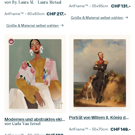
von
By Laura M. - Laura Metaal
CHF
131.-
ArtFrame™ –
55×65
cm
CHF
217.-
ArtFrame™ –
60×80
cm
Größe & Material selbst wählen
Größe & Material selbst wählen
Porträt von Willem II, König der Niederlande, Jan Adam Kruseman
Modernes und abstraktes eklektisches Porträt
von
Carla Van Iersel
CHF
149.-
ArtFrame™ –
55×70
cm