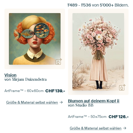
1'489
-
1'536
von
5'000+
Bildern.
Vision
von
Mirjam Duizendstra
CHF
139.-
ArtFrame™ –
60×60
cm
Blumen auf deinem Kopf ii
Größe & Material selbst wählen
von
Studio BB
CHF
126.-
ArtFrame™ –
50×75
cm
Größe & Material selbst wählen