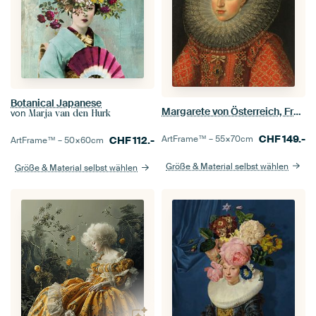
Botanical Japanese
Margarete von Österreich, Französisch II Pourbus
von
Marja van den Hurk
CHF
149.-
ArtFrame™ –
55×70
cm
CHF
112.-
ArtFrame™ –
50×60
cm
Größe & Material selbst wählen
Größe & Material selbst wählen