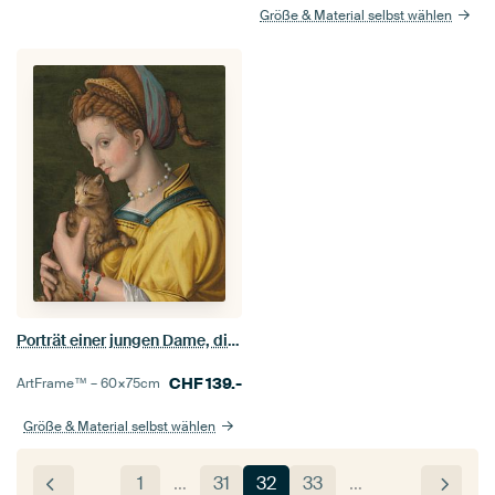
Größe & Material selbst wählen
Porträt einer jungen Dame, die eine Katze hält, Bachiacca
CHF
139.-
ArtFrame™ –
60×75
cm
Größe & Material selbst wählen
1
…
31
32
33
…