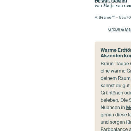
He was Toasted
von
Marja van de
ArtFrame™ –
55×7
Größe & Mat
Warme Erdtön
Akzenten ko
Braun, Taupe 
eine warme G
deinem Raum.
kannst du gut 
Grüntönen ode
beleben. Die 
Nuancen in
Me
genau diese 
und sorgen f
Farbbalance 