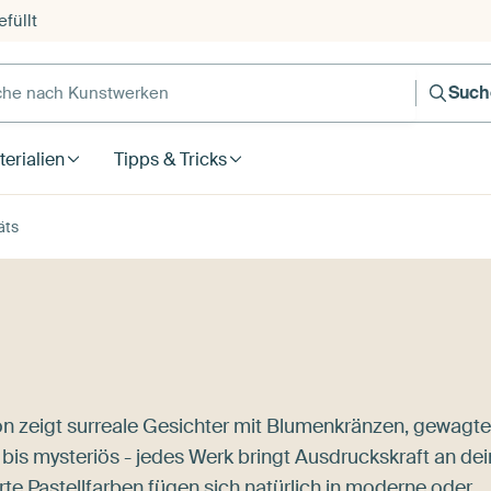
füllt
e nach Kunstwerken
Such
erialien
Tipps & Tricks
äts
ion zeigt surreale Gesichter mit Blumenkränzen, gewagte
lt bis mysteriös - jedes Werk bringt Ausdruckskraft an de
e Pastellfarben fügen sich natürlich in moderne oder