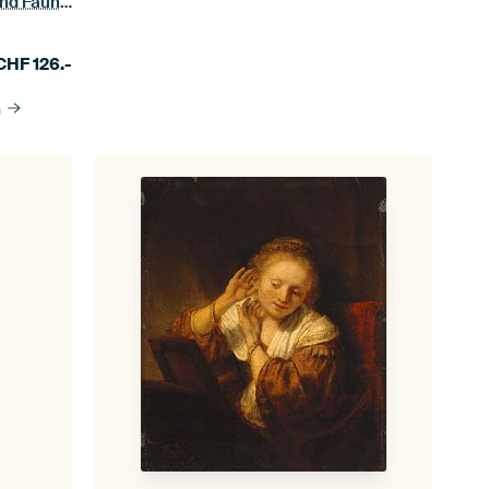
Digitales Porträt, Zwischen Flora und Fauna Nr. 1
CHF
126.-
n