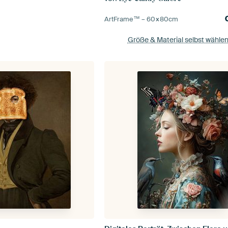
ArtFrame™ –
60×80
cm
Größe & Material selbst wähle