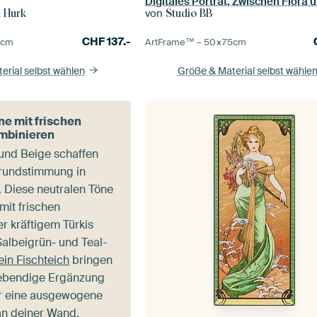
von
n Hurk
Studio BB
CHF
137.-
0
cm
ArtFrame™ –
50×75
cm
erial selbst wählen
Größe & Material selbst wähle
e mit frischen
mbinieren
und Beige schaffen
rundstimmung in
 Diese neutralen Töne
mit frischen
r kräftigem Türkis
Salbeigrün- und Teal-
in Fischteich
bringen
lebendige Ergänzung
ür eine ausgewogene
an deiner Wand.