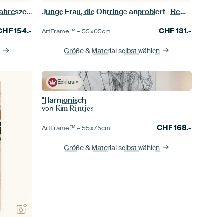
Frühling, Alphonse Mucha (Serie Jahreszeiten)
Junge Frau, die Ohrringe anprobiert - Rembrandt van Rijn
CHF
154.-
CHF
131.-
ArtFrame™ –
55×65
cm
n
Größe & Material selbst wählen
Exklusiv
"Harmonisch
von
Kim Rijntjes
CHF
168.-
ArtFrame™ –
55×75
cm
Größe & Material selbst wählen