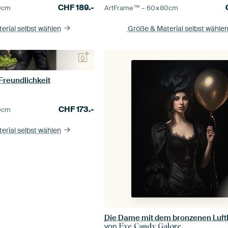
CHF
189.-
0
cm
ArtFrame™ –
60×80
cm
erial selbst wählen
Größe & Material selbst wähle
 Freundlichkeit
CHF
173.-
0
cm
erial selbst wählen
Die Dame mit dem bronzenen Luftb
von
Eye Candy Galore