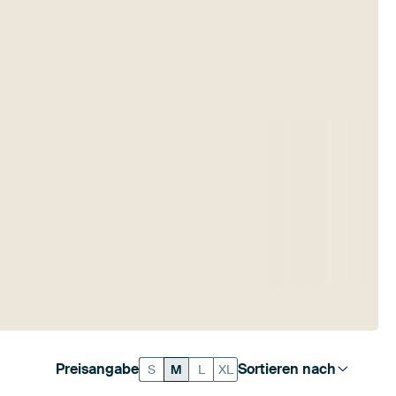
Preisangabe
Sortieren nach
S
M
L
XL