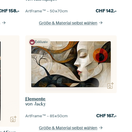
CHF
158.-
CHF
142.-
ArtFrame™ –
50×70
cm
n
Größe & Material selbst wählen
Exklusiv
Elemente
von
Jacky
CHF
167.-
ArtFrame™ –
85×50
cm
Größe & Material selbst wählen