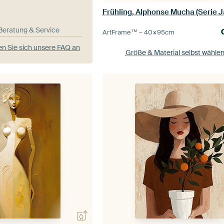
-Beratung & Service
ArtFrame™ –
40×95
cm
n Sie sich unsere FAQ an
Größe & Material selbst wähle