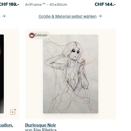
CHF
189.-
CHF
144.-
ArtFrame™ –
40×85
cm
n
Größe & Material selbst wählen
Exklusiv
allon.
Burlesque Noir
von
Kim Rijntjes