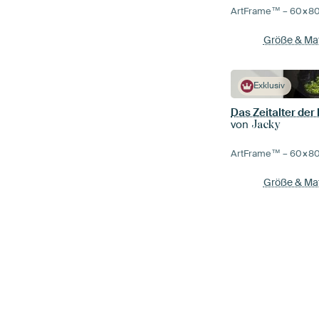
ArtFrame™ –
60×8
Größe & Mat
Exklusiv
Das Zeitalter der
von
Jacky
ArtFrame™ –
60×8
Größe & Mat