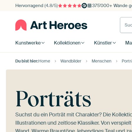
Hervorragend
(4.8/5)
375'000+ Wände ge
Such
Kunstwerke
Kollektionen
Künstler
Mat
Du bist hier:
Home
Wandbilder
Menschen
Portr
Porträts
Suchst du ein Porträt mit Charakter? Die Kollekt
Illustrationen und zeitlose Klassiker. Von verspie
Wand. Warme Brauntöne, lebendiges Teal und zart