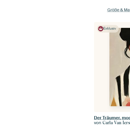
Größe & Mat
Exklusiv
Der Träumer, mod
von
Carla Van Iers