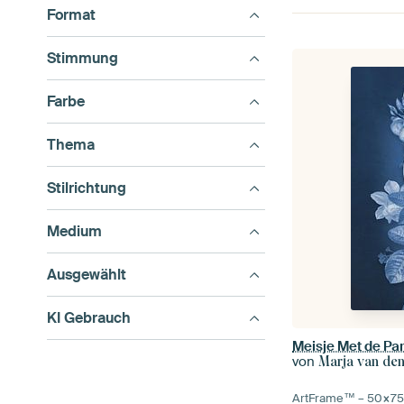
Format
Stimmung
Farbe
Thema
Stilrichtung
Medium
Ausgewählt
KI Gebrauch
Meisje Met de Pare
von
Marja van de
ArtFrame™ –
50×7