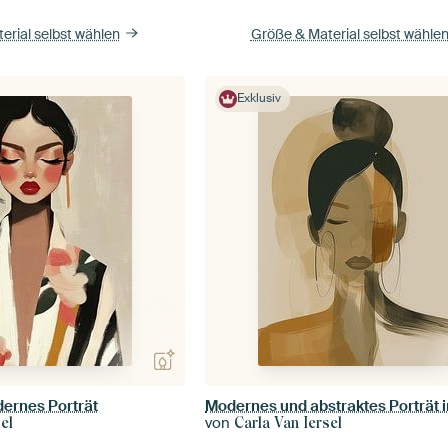
erial selbst wählen
Größe & Material selbst wähle
Exklusiv
ernes Porträt
von
el
Carla Van Iersel