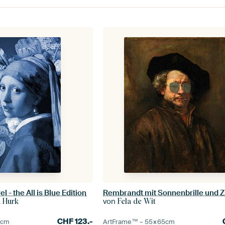
l - the All is Blue Edition
von
n Hurk
Fela de Wit
CHF
123.-
5
cm
ArtFrame™ –
55×65
cm