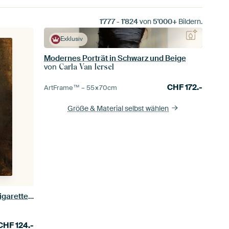
1'777
-
1'824
von
5'000+
Bildern.
Exklusiv
Modernes Porträt in Schwarz und Beige
von
Carla Van Iersel
CHF
172.-
ArtFrame™ –
55×70
cm
Größe & Material selbst wählen
Rembrandt mit Sonnenbrille und Zigarettengesäß
CHF
124.-