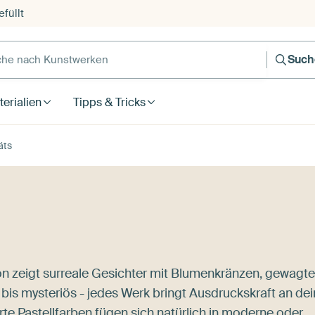
füllt
e nach Kunstwerken
Such
erialien
Tipps & Tricks
äts
ion zeigt surreale Gesichter mit Blumenkränzen, gewagte
lt bis mysteriös - jedes Werk bringt Ausdruckskraft an de
e Pastellfarben fügen sich natürlich in moderne oder