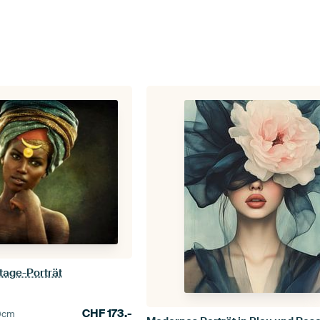
tage-Porträt
CHF
173.-
0
cm