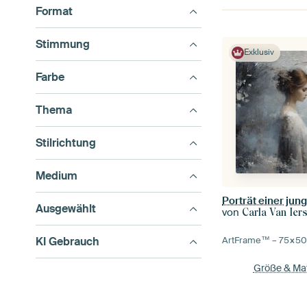
Format
Stimmung
Exklusiv
Farbe
Thema
Stilrichtung
Medium
Ausgewählt
von
Carla Van Iers
KI Gebrauch
ArtFrame™ –
75×5
Größe & Mat