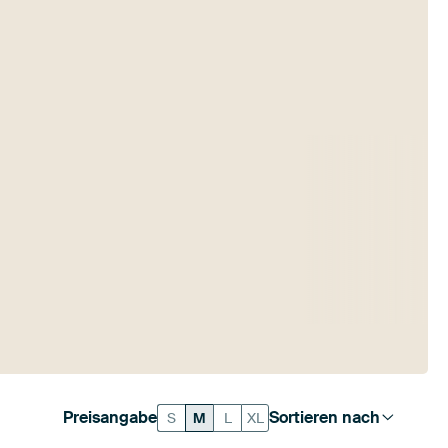
Preisangabe
Sortieren nach
S
M
L
XL