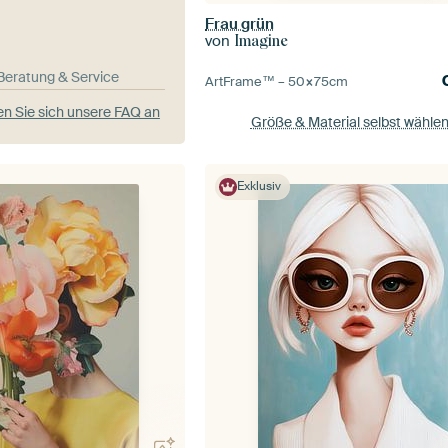
Frau grün
von
Imagine
-Beratung & Service
ArtFrame™ –
50×75
cm
n Sie sich unsere FAQ an
Größe & Material selbst wähle
Exklusiv