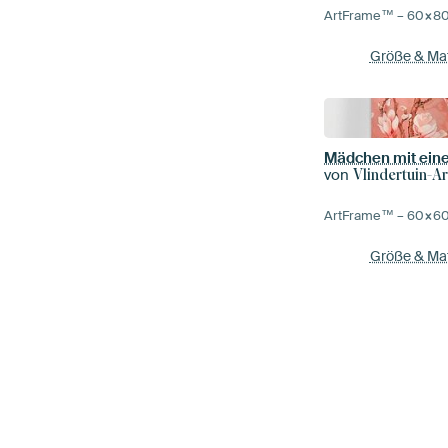
ArtFrame™ –
60×8
Größe & Mat
von
Vlindertuin-Ar
ArtFrame™ –
60×6
Größe & Mat