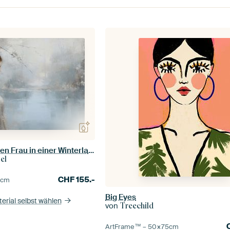
Porträt einer jungen Frau in einer Winterlandschaft
el
CHF
155.-
0
cm
Big Eyes
erial selbst wählen
von
Treechild
ArtFrame™ –
50×75
cm