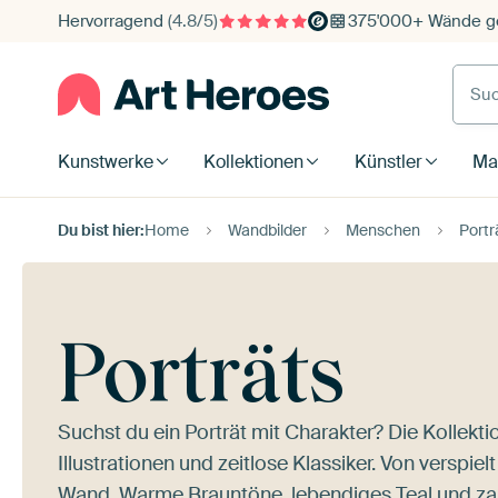
Hervorragend
(4.8/5)
375'000+ Wände ge
Such
Kunstwerke
Kollektionen
Künstler
Mat
Du bist hier:
Home
Wandbilder
Menschen
Portr
Porträts
Suchst du ein Porträt mit Charakter? Die Kollekt
Illustrationen und zeitlose Klassiker. Von verspie
Wand. Warme Brauntöne, lebendiges Teal und zart