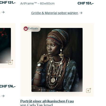
CHF
131.-
CHF
151.-
ArtFrame™ –
60×60
cm
n
Größe & Material selbst wählen
Exklusiv
CHF
174.-
n
Porträt einer afrikanischen Frau
von
Carla Van Iersel