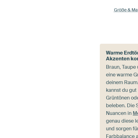
Größe & Mat
Warme Erdtön
Akzenten ko
Braun, Taupe 
eine warme G
deinem Raum.
kannst du gut 
Grüntönen ode
beleben. Die 
Nuancen in
Me
genau diese 
und sorgen f
Farbbalance 