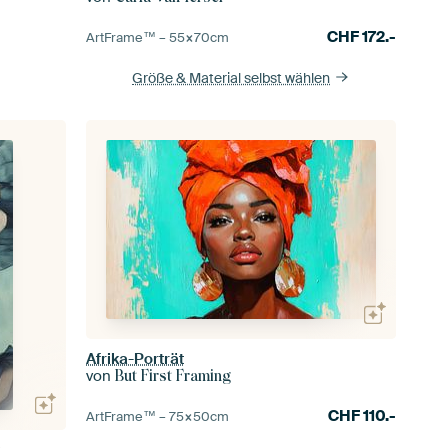
CHF
172.-
ArtFrame™ –
55×70
cm
Größe & Material selbst wählen
Afrika-Porträt
von
But First Framing
CHF
110.-
ArtFrame™ –
75×50
cm