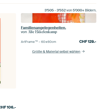
3'505
-
3'552
von
5'000+
Bildern.
Familienangelegenheiten.
von
Alie Ekkelenkamp
CHF
129.-
ArtFrame™ –
60×60
cm
Größe & Material selbst wählen
CHF
106.-