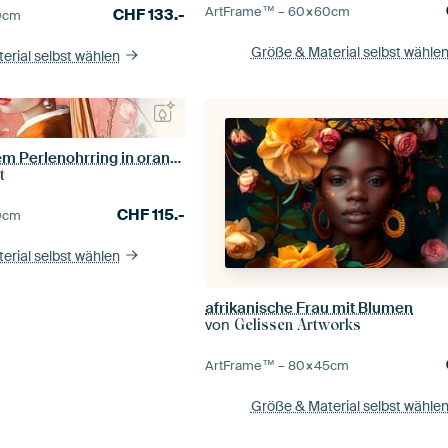
ArtFrame™ –
60×60
cm
CHF
133.-
0
cm
Größe & Material selbst wähle
erial selbst wählen
Mädchen mit einem Perlenohrring in orange-pfirsichfarben
t
CHF
115.-
0
cm
erial selbst wählen
afrikanische Frau mit Blumen
von
Gelissen Artworks
ArtFrame™ –
80×45
cm
Größe & Material selbst wähle