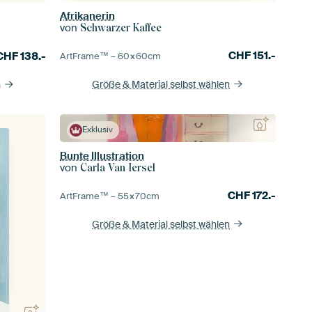
Afrikanerin
von
Schwarzer Kaffee
CHF
151.-
CHF
138.-
ArtFrame™ –
60×60
cm
Größe & Material selbst wählen
n
Exklusiv
Bunte Illustration
von
Carla Van Iersel
CHF
172.-
ArtFrame™ –
55×70
cm
Größe & Material selbst wählen