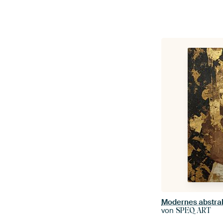
Modernes abstrak
von
SPEQ ART