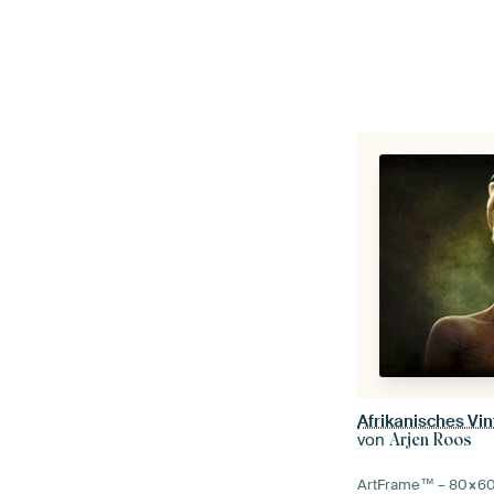
Afrikanisches Vin
von
Arjen Roos
ArtFrame™ –
80×6