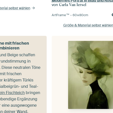
Modernes Porträt in Blau und Ros
von
Carla Van Iersel
erial selbst wählen
ArtFrame™ –
60×80
cm
Größe & Material selbst wähle
e mit frischen
mbinieren
und Beige schaffen
rundstimmung in
 Diese neutralen Töne
mit frischen
r kräftigem Türkis
Salbeigrün- und Teal-
in Fischteich
bringen
lebendige Ergänzung
ür eine ausgewogene
an deiner Wand.