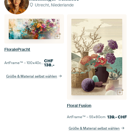
Utrecht, Niederlande
FloralePracht
CHF
ArtFrame™ –
100×40
cm
138.-
Größe & Material selbst wählen
Floral Fusion
139.-
CHF
ArtFrame™ –
55×80
cm
Größe & Material selbst wählen