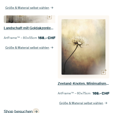
Größe & Material selbst wählen
Landschaft mit Goldakzenten im Collage-Stil
168.-
CHF
ArtFrame™ –
80×55
cm
Größe & Material selbst wählen
Zeeland-Knoten, Minimalismus
169.-
CHF
ArtFrame™ –
60×75
cm
Größe & Material selbst wählen
Shop besuchen