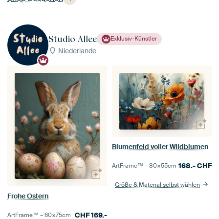
Studio Allee
Exklusiv-Künstler
Niederlande
Blumenfeld voller Wildblumen
168.-
CHF
ArtFrame™ –
80×55
cm
Größe & Material selbst wählen
Frohe Ostern
CHF
169.-
ArtFrame™ –
60×75
cm