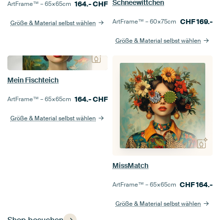
Schneewittchen
164.-
CHF
ArtFrame™ –
65×65
cm
CHF
169.-
ArtFrame™ –
60×75
cm
Größe & Material selbst wählen
Größe & Material selbst wählen
Mein Fischteich
164.-
CHF
ArtFrame™ –
65×65
cm
Größe & Material selbst wählen
MissMatch
CHF
164.-
ArtFrame™ –
65×65
cm
Größe & Material selbst wählen