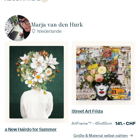
Marja van den Hurk
Niederlande
Street Art Frida
141.-
CHF
ArtFrame™ –
65×65
cm
a New Hairdo for Summer
Größe & Material selbst wählen