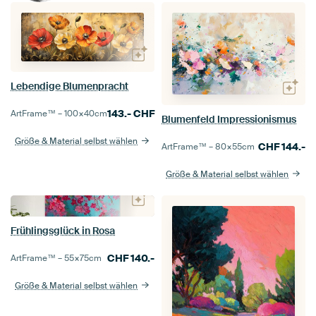
Lebendige Blumenpracht
143.-
CHF
ArtFrame™ –
100×40
cm
Blumenfeld Impressionismus
Größe & Material selbst wählen
CHF
144.-
ArtFrame™ –
80×55
cm
Größe & Material selbst wählen
Frühlingsglück in Rosa
CHF
140.-
ArtFrame™ –
55×75
cm
Größe & Material selbst wählen