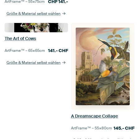
CHF
141.-
ArtFrame™ –
55×75
cm
Größe & Material selbst wählen
The Art of Cows
141.-
CHF
ArtFrame™ –
65×65
cm
Größe & Material selbst wählen
A Dreamscape Collage
145.-
CHF
ArtFrame™ –
55×80
cm