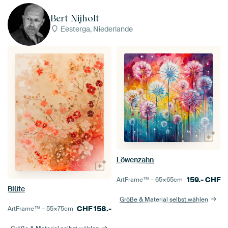
Bert Nijholt
Eesterga, Niederlande
Löwenzahn
159.-
CHF
ArtFrame™ –
65×65
cm
Blüte
Größe & Material selbst wählen
CHF
158.-
ArtFrame™ –
55×75
cm