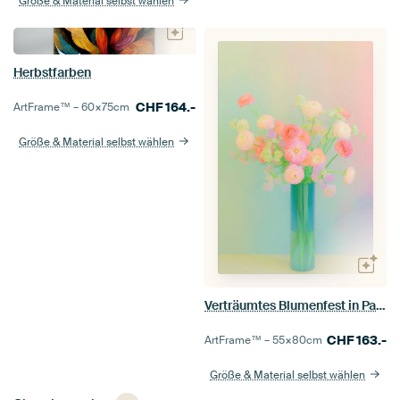
Größe & Material selbst wählen
Herbstfarben
CHF
164.-
ArtFrame™ –
60×75
cm
Größe & Material selbst wählen
Verträumtes Blumenfest in Pastelltönen
CHF
163.-
ArtFrame™ –
55×80
cm
Größe & Material selbst wählen