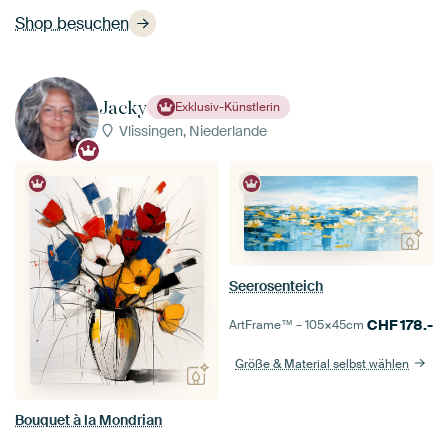
Shop besuchen
Jacky
Exklusiv-Künstlerin
Vlissingen, Niederlande
Seerosenteich
CHF
178.-
ArtFrame™ –
105×45
cm
Größe & Material selbst wählen
Bouquet à la Mondrian