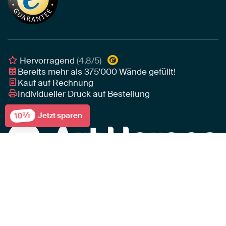
Leinwand
Tipps von unseren Botschaftern
Botschafter
Leinwand für draußen
Individuelle Einrichtungsberatung
Awards und Preise
Poster
Geschäftskunden
Gerahmtes Poster
Interior Designer Programm
Hervorragend
(4.8/5)
Art Heroes App
Bereits mehr als
375'000
Wände gefüllt!
Kauf auf Rechnung
Individueller Druck auf Bestellung
10%
Jetzt sparen
Preise inkl. gesetzl. MwSt
AGB
Haftungsausschluss
Rechtswidrige Inhalte melden?
Datenschutz
Impressum