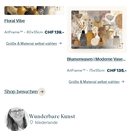
Floral Vibe
CHF
139.-
ArtFrame™ –
80×55
cm
Größe & Material selbst wählen
Blumenvasen | Moderne Vasen und Blumen
CHF
135.-
ArtFrame™ –
75×55
cm
Größe & Material selbst wählen
Shop besuchen
Wunderbare Kunst
Niederlande