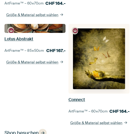
CHF
164.-
ArtFrame™ –
60×70
cm
Größe & Material selbst wählen
Lotus Abstrakt
CHF
167.-
ArtFrame™ –
85×50
cm
Größe & Material selbst wählen
Connect
CHF
164.-
ArtFrame™ –
60×70
cm
Größe & Material selbst wählen
Shop besuchen