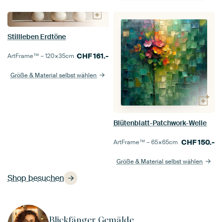
Stillleben Erdtöne
CHF
161.-
ArtFrame™ –
120×35
cm
Größe & Material selbst wählen
Blütenblatt-Patchwork-Welle
CHF
150.-
ArtFrame™ –
65×65
cm
Größe & Material selbst wählen
Shop besuchen
Blickfänger Gemälde