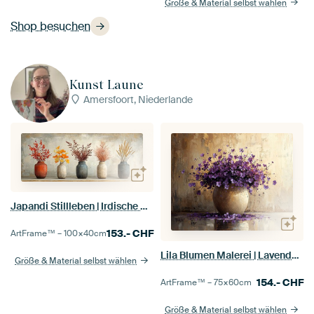
Größe & Material selbst wählen
Shop besuchen
Kunst Laune
Amersfoort, Niederlande
Japandi Stillleben | Irdische Harmonie
153.-
CHF
ArtFrame™ –
100×40
cm
Lila Blumen Malerei | Lavendel Luxe Eclipse
Größe & Material selbst wählen
154.-
CHF
ArtFrame™ –
75×60
cm
Größe & Material selbst wählen