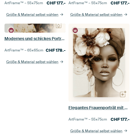
CHF
177.-
CHF
177.-
ArtFrame™ –
55×75
cm
ArtFrame™ –
55×75
cm
Größe & Material selbst wählen
Größe & Material selbst wählen
Modernes und schickes Porträt einer Frau mit Blumen in Erdtönen
CHF
178.-
ArtFrame™ –
65×65
cm
Größe & Material selbst wählen
Elegantes Frauenporträt mit Blumen in Erdtönen
CHF
177.-
ArtFrame™ –
55×75
cm
Größe & Material selbst wählen