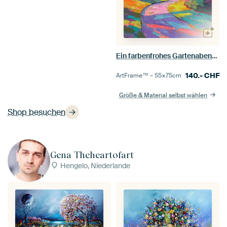
Ein farbenfrohes Gartenabenteuer erwartet Sie
140.-
CHF
ArtFrame™ –
55×75
cm
Größe & Material selbst wählen
Shop besuchen
Gena Theheartofart
Hengelo, Niederlande