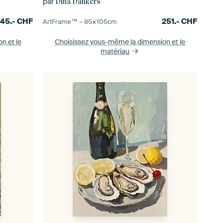
par
Dina Dankers
245.-
CHF
251.-
CHF
ArtFrame™ –
85×105
cm
ion
et le
Choisissez vous-même la dimension
et le
matériau