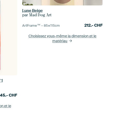
Lune Beige
par
Mad Dog Art
212.-
CHF
ArtFrame™ –
85×115
cm
Choisissez vous-même la dimension
et le
matériau
 1
245.-
CHF
ion
et le