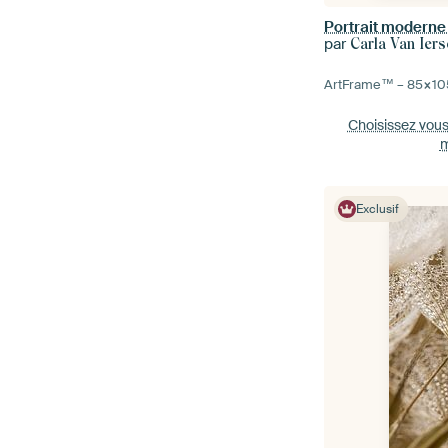
par
Carla Van Iers
ArtFrame™ –
85×10
Choisissez vou
m
Exclusif