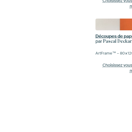
Choisissez vou
m
Découpes de papi
par
Pascal Decka
ArtFrame™ –
80×12
Choisissez vou
m