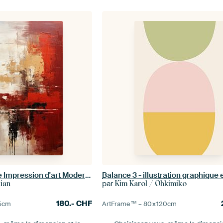
Peinture abstraite Impression d'art Moderne Rouge, jaune et blanc
par
lian
Kim Karol / Ohkimiko
180.-
CHF
5
cm
ArtFrame™ –
80×120
cm