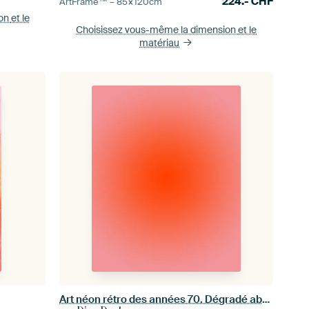
224.-
CHF
ArtFrame™ –
85×120
cm
ion
et le
Choisissez vous-même la dimension
et le
matériau
Art néon rétro des années 70. Dégradé abstrait en orange et rose