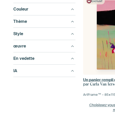
Exclusif
Couleur
Thème
Style
œuvre
En vedette
IA
Un panier rempli 
par
Carla Van Iers
ArtFrame™ –
85×11
Choisissez vou
m