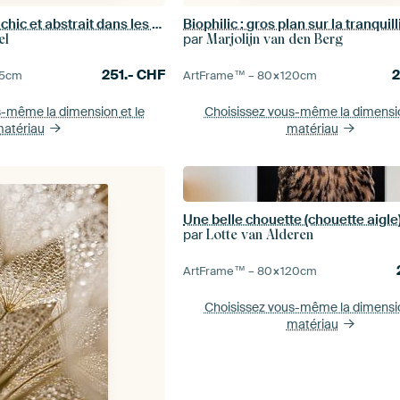
Portrait moderne chic et abstrait dans les tons de terre
par
el
Marjolijn van den Berg
251.-
CHF
5
cm
ArtFrame™ –
80×120
cm
s-même la dimension
et le
Choisissez vous-même la dimens
atériau
matériau
par
Lotte van Alderen
ArtFrame™ –
80×120
cm
Choisissez vous-même la dimens
matériau