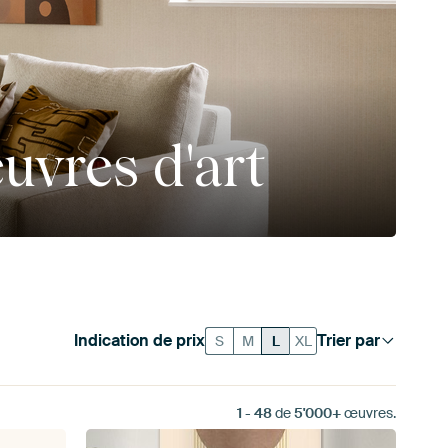
uvres d'art
Indication de prix
Trier par
S
M
L
XL
1
-
48
de
5'000+
œuvres.