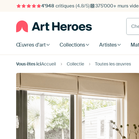
4'948
critiques
(4.8/5)
375'000+ murs vide
Cherc
Œuvres d'art
Collections
Artistes
Mat
Vous êtes ici
Accueil
Collectie
Toutes les œuvres