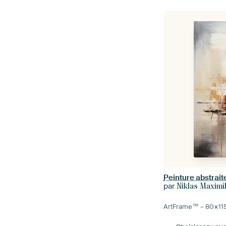
par
Niklas Maximi
ArtFrame™ –
80×11