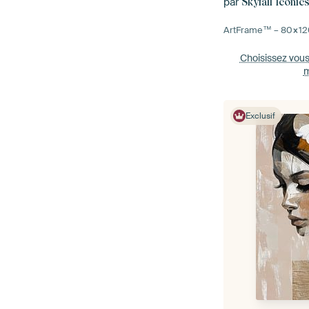
par
Skyfall Iconic
ArtFrame™ –
80×12
Choisissez vou
m
Exclusif