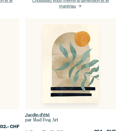
ion
et le
Choisissez vous-même la dimension
et le
matériau
Jardin d'été
par
Mad Dog Art
202.-
CHF