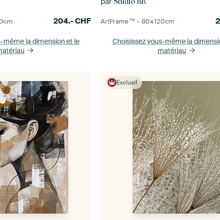
par
s
Studio BB
204.-
CHF
0
cm
ArtFrame™ –
80×120
cm
s-même la dimension
et le
Choisissez vous-même la dimens
atériau
matériau
Exclusif