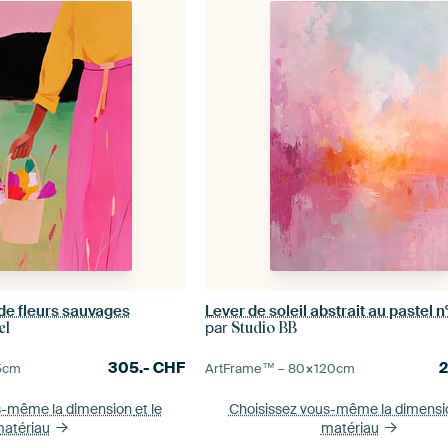
de fleurs sauvages
Lever de soleil abstrait au pastel n°
par
el
Studio BB
305.-
CHF
5
cm
ArtFrame™ –
80×120
cm
s-même la dimension
et le
Choisissez vous-même la dimens
atériau
matériau