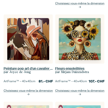
Choisissez vous-même la dimension
Peinture pop art d'un cavalier avec son cheval
Fleurs ensoleillées
par
par
Joyce de Jong
Mirjam Duizendstra
81.-
CHF
107.-
CHF
ArtFrame™ –
40×40
cm
ArtFrame™ –
40×40
cm
Choisissez vous-même la dimension
Choisissez vous-même la dimension