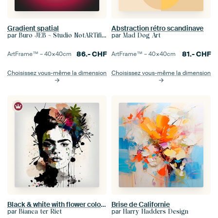
Gradient spatial
Abstraction rétro scandinave
par
par
Buro JEB ~ Studio NotARTificial
Mad Dog Art
86.-
CHF
81.-
CHF
ArtFrame™ –
40×40
cm
ArtFrame™ –
40×40
cm
Choisissez vous-même la dimension
Choisissez vous-même la dimension
Black & white with flower colour splash
Brise de Californie
par
par
Bianca ter Riet
Harry Hadders Design