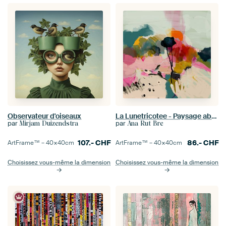
Observateur d'oiseaux
La Lunetricotee - Paysage abstrait
par
par
Mirjam Duizendstra
Ana Rut Bre
107.-
CHF
86.-
CHF
ArtFrame™ –
40×40
cm
ArtFrame™ –
40×40
cm
Choisissez vous-même la dimension
Choisissez vous-même la dimension