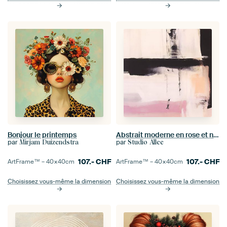
Bonjour le printemps
Abstrait moderne en rose et noir
par
par
Mirjam Duizendstra
Studio Allee
107.-
CHF
107.-
CHF
ArtFrame™ –
40×40
cm
ArtFrame™ –
40×40
cm
Choisissez vous-même la dimension
Choisissez vous-même la dimension