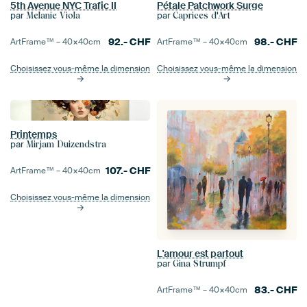
5th Avenue NYC Trafic II
Pétale Patchwork Surge
par
par
Melanie Viola
Caprices d'Art
92.-
CHF
98.-
CHF
ArtFrame™ –
40×40
cm
ArtFrame™ –
40×40
cm
Choisissez vous-même la dimension
Choisissez vous-même la dimension
Printemps
par
Mirjam Duizendstra
107.-
CHF
ArtFrame™ –
40×40
cm
Choisissez vous-même la dimension
L'amour est partout
par
Gina Strumpf
83.-
CHF
ArtFrame™ –
40×40
cm