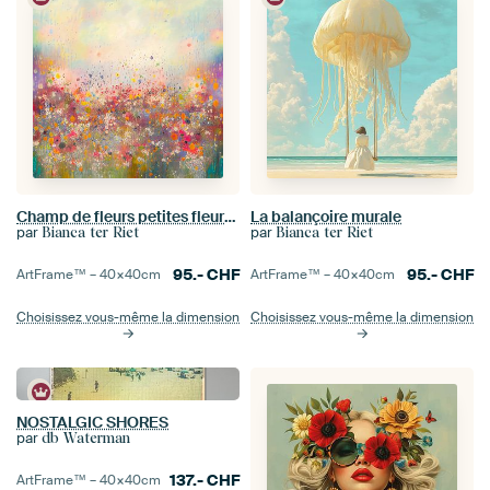
Champ de fleurs petites fleurs colorées
La balançoire murale
par
par
Bianca ter Riet
Bianca ter Riet
95.-
CHF
95.-
CHF
ArtFrame™ –
40×40
cm
ArtFrame™ –
40×40
cm
Choisissez vous-même la dimension
Choisissez vous-même la dimension
NOSTALGIC SHORES
par
db Waterman
137.-
CHF
ArtFrame™ –
40×40
cm