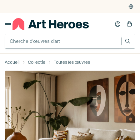
4'955
critiques
(4.8/5)
375'000+ murs vides remplis
Cherche d'œuvres d'art
Accueil
Collectie
Toutes les œuvres