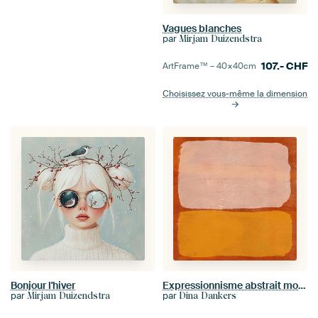
Vagues blanches
par
Mirjam Duizendstra
107.-
CHF
ArtFrame™ –
40×40
cm
Choisissez vous-même la dimension
Bonjour l'hiver
Expressionnisme abstrait moderne. Rose et jaune sur orange.
par
par
Mirjam Duizendstra
Dina Dankers