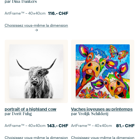
par
Dina Dankers
116.-
CHF
ArtFrame™ –
40×40
cm
Choisissez vous-même la dimension
portrait of a highland cow
Vaches joyeuses au printemps
par
par
Dorit Fuhg
Vrolijk Schilderij
143.-
CHF
81.-
CHF
ArtFrame™ –
40×40
cm
ArtFrame™ –
40×40
cm
Choisissez vous-même la dimension
Choisissez vous-même la dimension