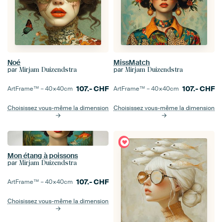
Noé
MissMatch
par
par
Mirjam Duizendstra
Mirjam Duizendstra
107.-
CHF
107.-
CHF
ArtFrame™ –
40×40
cm
ArtFrame™ –
40×40
cm
Choisissez vous-même la dimension
Choisissez vous-même la dimension
Mon étang à poissons
par
Mirjam Duizendstra
107.-
CHF
ArtFrame™ –
40×40
cm
Choisissez vous-même la dimension