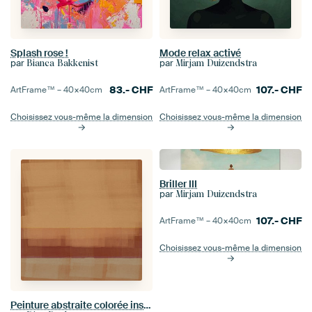
Splash rose !
Mode relax activé
par
par
Bianca Bakkenist
Mirjam Duizendstra
83.-
CHF
107.-
CHF
ArtFrame™ –
40×40
cm
ArtFrame™ –
40×40
cm
Choisissez vous-même la dimension
Choisissez vous-même la dimension
Briller III
par
Mirjam Duizendstra
107.-
CHF
ArtFrame™ –
40×40
cm
Choisissez vous-même la dimension
Peinture abstraite colorée inspirée de Mark Rothko.