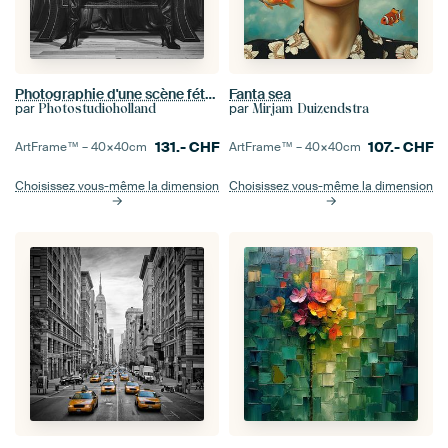
Photographie d'une scène fétichiste vintage et perverse avec une femme nue ou à poil, assise sur un
Fanta sea
par
par
Photostudioholland
Mirjam Duizendstra
131.-
CHF
107.-
CHF
ArtFrame™ –
40×40
cm
ArtFrame™ –
40×40
cm
Choisissez vous-même la dimension
Choisissez vous-même la dimension