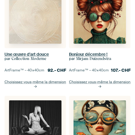
Une œuvre d'art douce
Bonjour décembre !
par
par
Collection Moderne
Mirjam Duizendstra
92.-
CHF
107.-
CHF
ArtFrame™ –
40×40
cm
ArtFrame™ –
40×40
cm
Choisissez vous-même la dimension
Choisissez vous-même la dimension