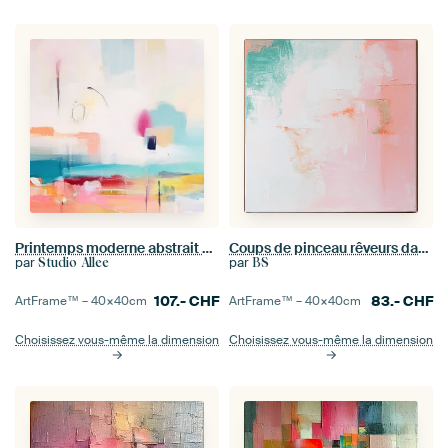
Printemps moderne abstrait pastel
Coups de pinceau rêveurs dans des tons pastel
par
par
Studio Allee
BS
107.-
CHF
83.-
CHF
ArtFrame™ –
40×40
cm
ArtFrame™ –
40×40
cm
Choisissez vous-même la dimension
Choisissez vous-même la dimension