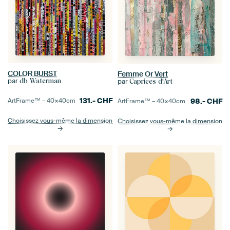
COLOR BURST
Femme Or Vert
par
par
db Waterman
Caprices d'Art
131.-
CHF
98.-
CHF
ArtFrame™ –
40×40
cm
ArtFrame™ –
40×40
cm
Choisissez vous-même la dimension
Choisissez vous-même la dimension