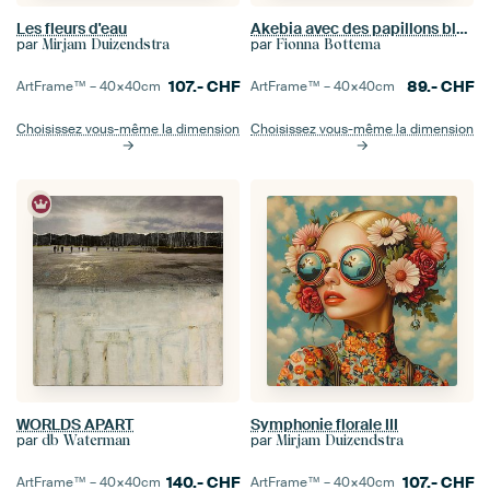
Les fleurs d'eau
Akebia avec des papillons blancs de choux
par
par
Mirjam Duizendstra
Fionna Bottema
107.-
CHF
89.-
CHF
ArtFrame™ –
40×40
cm
ArtFrame™ –
40×40
cm
Choisissez vous-même la dimension
Choisissez vous-même la dimension
WORLDS APART
Symphonie florale III
par
par
db Waterman
Mirjam Duizendstra
140.-
CHF
107.-
CHF
ArtFrame™ –
40×40
cm
ArtFrame™ –
40×40
cm