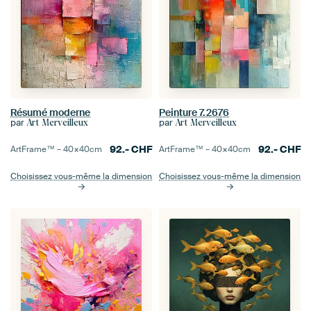
Résumé moderne
Peinture 7.2676
par
par
Art Merveilleux
Art Merveilleux
92.-
CHF
92.-
CHF
ArtFrame™ –
40×40
cm
ArtFrame™ –
40×40
cm
Choisissez vous-même la dimension
Choisissez vous-même la dimension