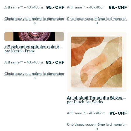
95.-
CHF
89.-
CHF
ArtFrame™ –
40×40
cm
ArtFrame™ –
40×40
cm
Choisissez vous-même la dimension
Choisissez vous-même la dimension
« Fascinantes spirales colorées sur fond noir 17 / Spirale / Tourbillon de couleurs
par
Kerstin Franz
83.-
CHF
ArtFrame™ –
40×40
cm
Choisissez vous-même la dimension
Art abstrait Terracotta Waves dans les tons de terre
par
Dutch Art Works
91.-
CHF
ArtFrame™ –
40×40
cm
Choisissez vous-même la dimension