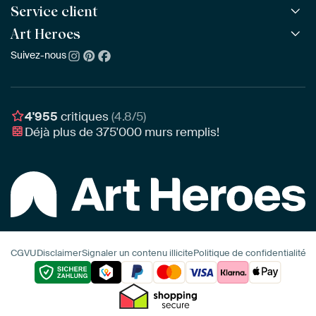
Toutes les collections
Service client
ArtFrame™
POPULAIRE
Tous les artistes
ArtFrame™ en bois
Art Heroes
Questions fréquentes
NOUVEAU
Meilleures ventes
Toile
Commander
Suivez-nous
À propos de nous
Nouveautés
Poster
Paiement
Durabilité
Délai & Livraison
Notre équipe
Montage & Accrochage
Récompenses
4'955
critiques
(4.8/5)
Chèques cadeaux
Déjà plus de
375'000
murs remplis!
Professionnels
Art Heroes App
CGVU
Disclaimer
Signaler un contenu illicite
Politique de confidentialité