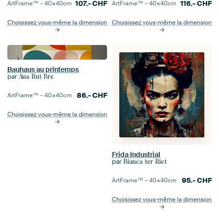
107.-
CHF
116.-
CHF
ArtFrame™ –
40×40
cm
ArtFrame™ –
40×40
cm
Choisissez vous-même la dimension
Choisissez vous-même la dimension
Bauhaus au printemps
par
Ana Rut Bre
86.-
CHF
ArtFrame™ –
40×40
cm
Choisissez vous-même la dimension
Frida Industrial
par
Bianca ter Riet
95.-
CHF
ArtFrame™ –
40×40
cm
Choisissez vous-même la dimension