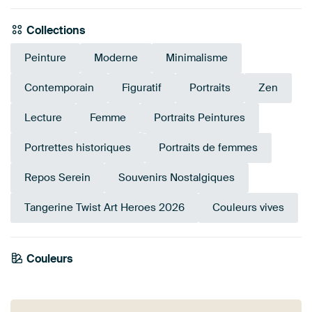
Collections
Peinture
Moderne
Minimalisme
Contemporain
Figuratif
Portraits
Zen
Lecture
Femme
Portraits Peintures
Portrettes historiques
Portraits de femmes
Repos Serein
Souvenirs Nostalgiques
Tangerine Twist Art Heroes 2026
Couleurs vives
Tangerine
Couleurs
Terracotta
Bronze
Or
Anthracite
Orange
Taupe
Marron
Twist
Bordeaux
Rouge