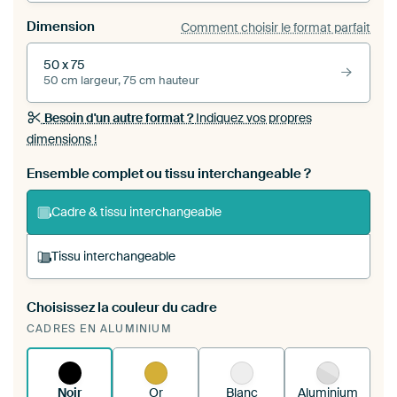
Dimension
Comment choisir le format parfait
50 x 75
50 cm largeur, 75 cm hauteur
Besoin d'un autre format ?
Indiquez vos propres
dimensions !
Ensemble complet ou tissu interchangeable ?
Cadre & tissu interchangeable
Tissu interchangeable
Choisissez la couleur du cadre
Vous tendez une nouvelle impression dans
CADRES EN ALUMINIUM
votre cadre d'art existant
Voici comment cela
fonctionne.
Noir
Or
Blanc
Aluminium