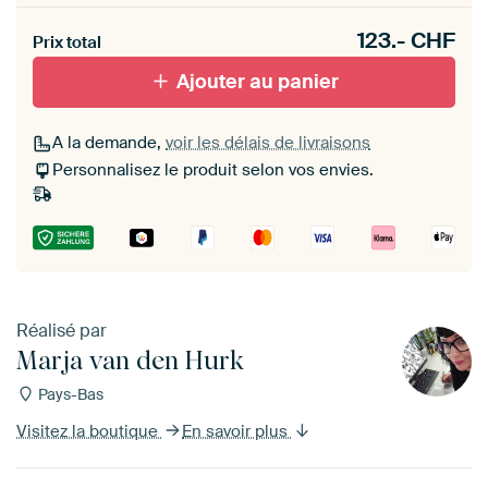
Heb je een akoestiek probleem? Voeg akoestisch
123.-
CHF
materiaal toe aan je ArtFrame set.
Prix total
Ajouter au panier
A la demande,
voir les délais de livraisons
Personnalisez le produit selon vos envies.
Réalisé par
Marja van den Hurk
Pays-Bas
Visitez la boutique
En savoir plus