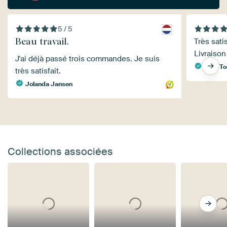
5 / 5
Beau travail.
Très sati
Livraiso
J'ai déjà passé trois commandes. Je suis
Arco To
très satisfait.
Jolanda Jansen
Collections associées