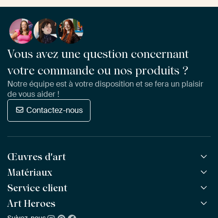
Vous avez une question concernant
votre commande ou nos produits ?
Notre équipe est à votre disposition et se fera un plaisir
de vous aider !
Contactez-nous
Œuvres d'art
Matériaux
Toutes les œuvres
Toutes les collections
Service client
ArtFrame™
POPULAIRE
Tous les artistes
ArtFrame™ en bois
Art Heroes
Questions fréquentes
NOUVEAU
Meilleures ventes
Toile
Commander