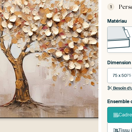
Pers
1
Matériau
Dimension
75 x 50
75
Besoin d'
Ensemble c
Cadre
Tissu