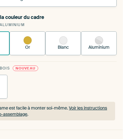
la couleur du cadre
tendez une nouvelle impression dans votre cadre d'art
 ALUMINIUM
ant
Voici comment cela fonctionne.
Or
Blanc
Aluminium
 BOIS
NOUVEAU
ame est facile à monter soi-même.
Voir les instructions
to-assemblage
.
ame est facile à monter soi-même.
Voir les instructions
to-assemblage
.