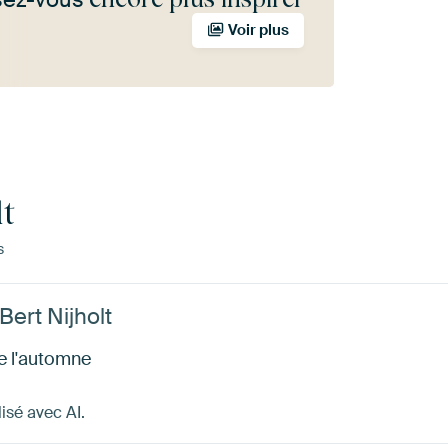
Voir plus
lt
s
Bert Nijholt
de l'automne
lisé avec AI.