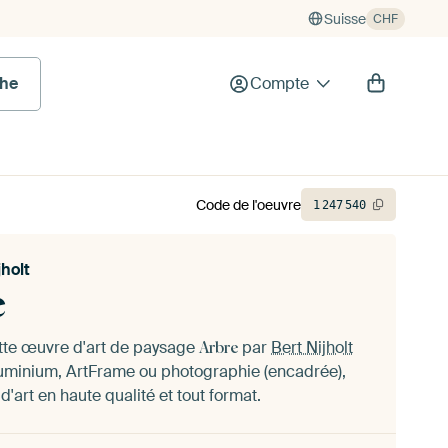
Suisse
CHF
he
Compte
Code de l'oeuvre
1
247
540
jholt
e
tte œuvre d'art de paysage
par
Bert Nijholt
Arbre
aluminium, ArtFrame ou photographie (encadrée),
d'art en haute qualité et tout format.