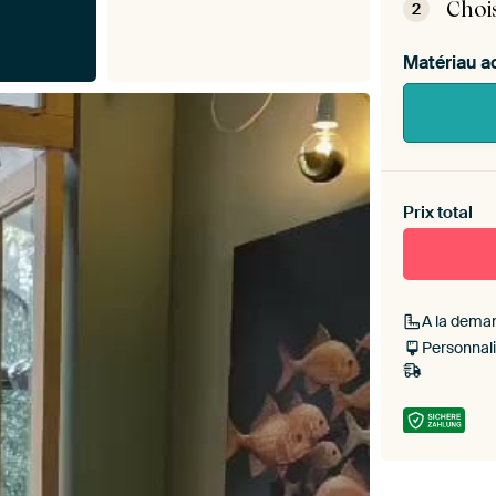
Choi
2
Matériau a
Heb je ee
toe aan j
Prix total
A la dema
Personnali