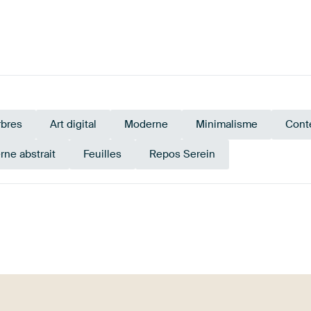
rbres
Art digital
Moderne
Minimalisme
Cont
ne abstrait
Feuilles
Repos Serein
Marron
Gris
Rose