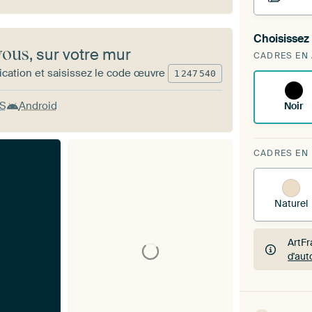
Choisissez 
Vous 
vous
, sur votre mur
CADRES EN
exist
ication et saisissez le code œuvre
1
247
540
OS
Android
Noir
CADRES EN
Naturel
ArtFr
d'au
ArtFr
d'au