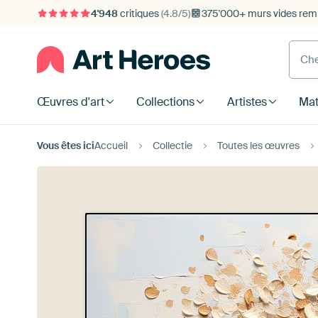
4'948
critiques
(4.8/5)
375'000+ murs vides remp
Œuvres d'art
Collections
Artistes
Mat
Vous êtes ici
Accueil
Collectie
Toutes les œuvres