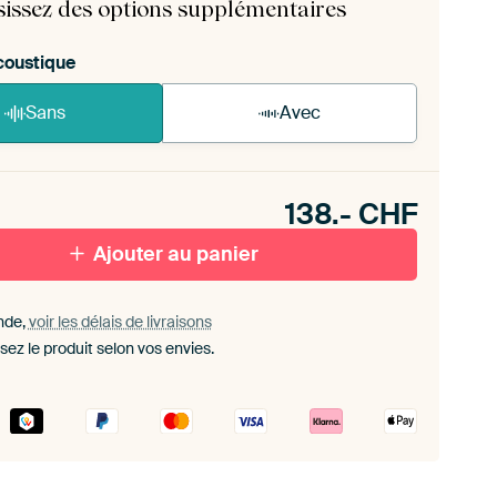
sissez des options supplémentaires
coustique
Sans
Avec
n akoestiek probleem? Voeg akoestisch materiaal
e ArtFrame set.
138.-
CHF
Ajouter au panier
nde,
voir les délais de livraisons
sez le produit selon vos envies.