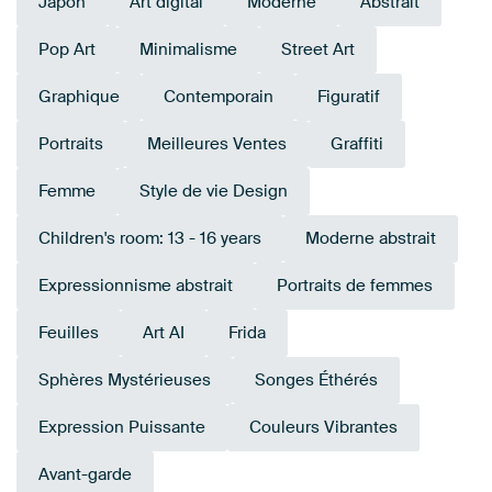
Japon
Art digital
Moderne
Abstrait
Pop Art
Minimalisme
Street Art
Graphique
Contemporain
Figuratif
Portraits
Meilleures Ventes
Graffiti
Femme
Style de vie Design
Children's room: 13 - 16 years
Moderne abstrait
Expressionnisme abstrait
Portraits de femmes
Feuilles
Art AI
Frida
Sphères Mystérieuses
Songes Éthérés
Expression Puissante
Couleurs Vibrantes
Avant-garde