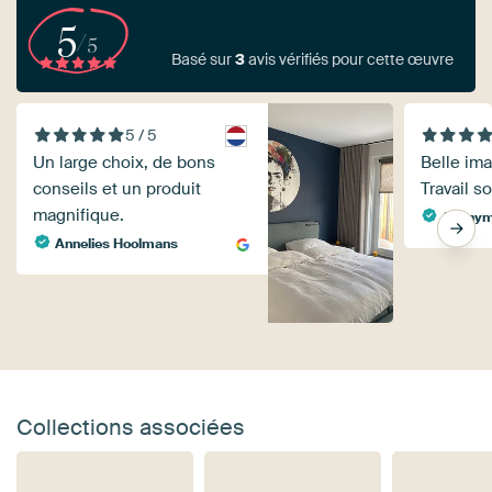
5
/5
Basé sur
3
avis vérifiés pour cette œuvre
5 / 5
Un large choix, de bons
Belle im
conseils et un produit
Travail s
magnifique.
Anony
Annelies Hoolmans
Collections associées