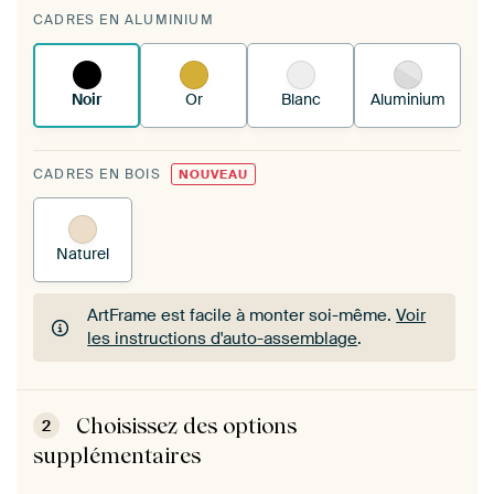
Vous tendez une nouvelle impression dans
CADRES EN ALUMINIUM
votre cadre d'art existant
Voici comment cela
fonctionne.
Noir
Or
Blanc
Aluminium
CADRES EN BOIS
NOUVEAU
Naturel
ArtFrame est facile à monter soi-même.
Voir
les instructions d'auto-assemblage
.
ArtFrame est facile à monter soi-même.
Voir
les instructions d'auto-assemblage
.
Choisissez des options
2
supplémentaires