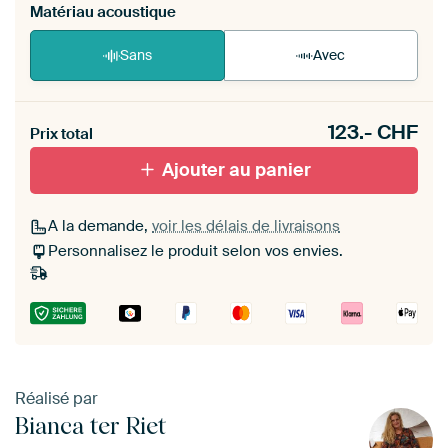
Matériau acoustique
Sans
Avec
Heb je een akoestiek probleem? Voeg akoestisch
123.-
CHF
materiaal toe aan je ArtFrame set.
Prix total
Ajouter au panier
A la demande,
voir les délais de livraisons
Personnalisez le produit selon vos envies.
Réalisé par
Bianca ter Riet