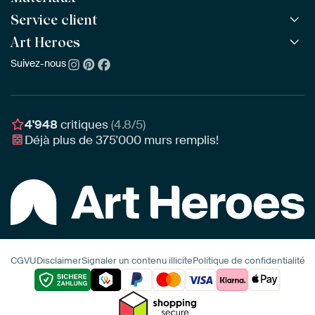
Toutes les collections
Service client
ArtFrame™
POPULAIRE
Tous les artistes
ArtFrame™ en bois
Art Heroes
Questions fréquentes
NOUVEAU
Meilleures ventes
Toile
Commander
Suivez-nous
À propos de nous
Nouveautés
Poster
Paiement
Durabilité
Délai & Livraison
Notre équipe
Montage & Accrochage
Récompenses
4'948
critiques
(4.8/5)
Chèques cadeaux
Déjà plus de
375'000
murs remplis!
Professionnels
Art Heroes App
CGVU
Disclaimer
Signaler un contenu illicite
Politique de confidentialité