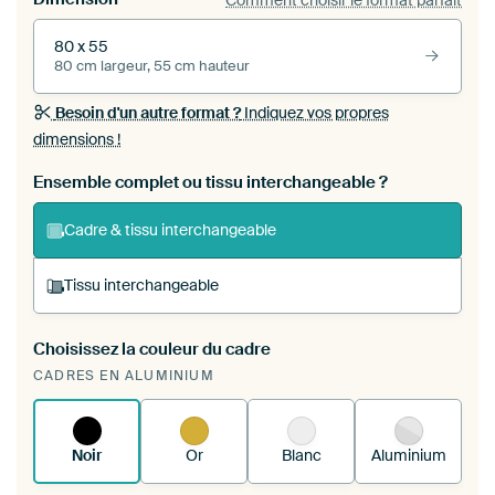
80 x 55
80 cm largeur, 55 cm hauteur
Besoin d'un autre format ?
Indiquez vos propres
dimensions !
Ensemble complet ou tissu interchangeable ?
Cadre & tissu interchangeable
Tissu interchangeable
Choisissez la couleur du cadre
Vous tendez une nouvelle impression dans
CADRES EN ALUMINIUM
votre cadre d'art existant
Voici comment cela
fonctionne.
Noir
Or
Blanc
Aluminium