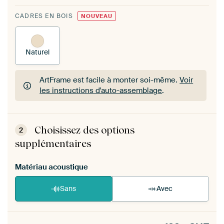
CADRES EN BOIS
NOUVEAU
Naturel
ArtFrame est facile à monter soi-même.
Voir
les instructions d'auto-assemblage
.
ArtFrame est facile à monter soi-même.
Voir
les instructions d'auto-assemblage
.
Choisissez des options
2
supplémentaires
Matériau acoustique
Sans
Avec
Heb je een akoestiek probleem? Voeg akoestisch