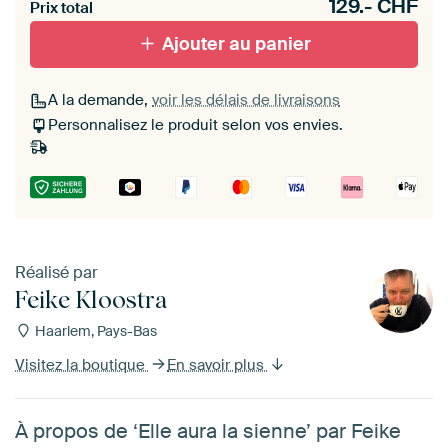
129.-
CHF
materiaal toe aan je ArtFrame set.
Prix total
Ajouter au panier
A la demande,
voir les délais de livraisons
Personnalisez le produit selon vos envies.
Réalisé par
Feike Kloostra
Haarlem, Pays-Bas
Visitez la boutique
En savoir plus
À propos de ‘Elle aura la sienne’ par Feike