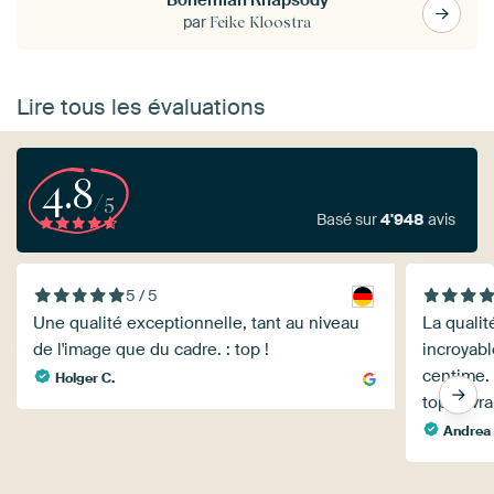
par
Feike Kloostra
Lire tous les évaluations
4.8
/5
Basé sur
4'948
avis
5 / 5
Une qualité exceptionnelle, tant au niveau
La qualit
de l'image que du cadre. : top !
incroyab
centime. 
Holger C.
top. Livra
Andrea