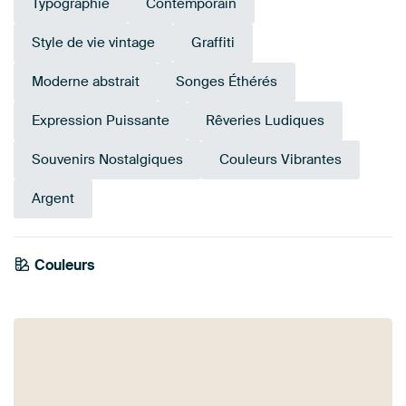
Typographie
Contemporain
Style de vie vintage
Graffiti
Moderne abstrait
Songes Éthérés
Expression Puissante
Rêveries Ludiques
Souvenirs Nostalgiques
Couleurs Vibrantes
Argent
Couleurs
Bordeaux
Sarcelle
Orange
Marron
Rouge
Bleu
Turquoise
Noir
Terracotta
Mauve