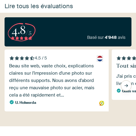
Lire tous les évaluations
4.8
/5
Basé sur
4'948
avis
4.5 / 5
Tout si
Beau site web, vaste choix, explications
claires sur l'impression d'une photo sur
J'ai pris
différents supports. Nous avons d'abord
livraison
reçu une mauvaise photo sur acier, mais
Guus v
cela a été rapidement et…
U. Holwerda