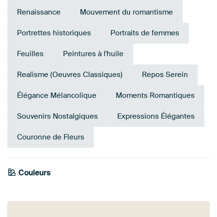
Renaissance
Mouvement du romantisme
Portrettes historiques
Portraits de femmes
Feuilles
Peintures à l'huile
Realisme (Oeuvres Classiques)
Repos Serein
Élégance Mélancolique
Moments Romantiques
Souvenirs Nostalgiques
Expressions Élégantes
Couronne de Fleurs
Couleurs
Marron
Beige
Anthracite
Bronze
Bordeaux
Gris
Taupe