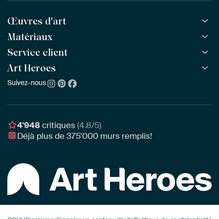
Œuvres d'art
Matériaux
Toutes les œuvres
Toutes les collections
Service client
ArtFrame™
POPULAIRE
Tous les artistes
ArtFrame™ en bois
Art Heroes
Questions fréquentes
NOUVEAU
Meilleures ventes
Toile
Commander
Suivez-nous
À propos de nous
Nouveautés
Poster
Paiement
Durabilité
Délai & Livraison
Notre équipe
Montage & Accrochage
Récompenses
4'948
critiques
(4.8/5)
Chèques cadeaux
Déjà plus de
375'000
murs remplis!
Professionnels
Art Heroes App