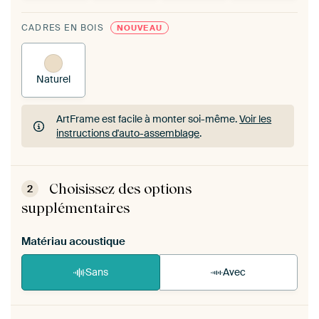
CADRES EN BOIS
NOUVEAU
Naturel
ArtFrame est facile à monter soi-même.
Voir les
instructions d'auto-assemblage
.
ArtFrame est facile à monter soi-même.
Voir les
instructions d'auto-assemblage
.
Choisissez des options
2
supplémentaires
Matériau acoustique
Sans
Avec
Heb je een akoestiek probleem? Voeg akoestisch