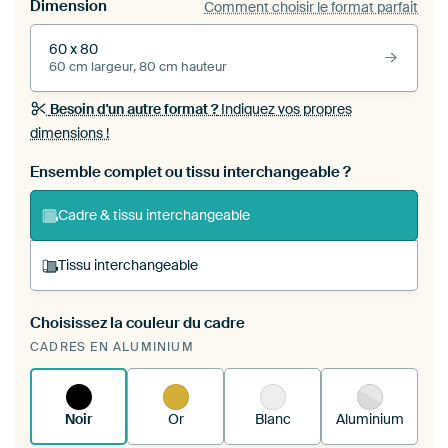
Dimension
Comment choisir le format parfait
60 x 80
60 cm largeur, 80 cm hauteur
Besoin d'un autre format ?
Indiquez vos propres
dimensions !
Ensemble complet ou tissu interchangeable ?
Cadre & tissu interchangeable
Tissu interchangeable
Choisissez la couleur du cadre
Vous tendez une nouvelle impression dans votre
CADRES EN ALUMINIUM
cadre d'art existant
Voici comment cela
fonctionne.
Noir
Or
Blanc
Aluminium