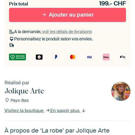
199.-
CHF
materiaal toe aan je ArtFrame set.
Prix total
Ajouter au panier
A la demande,
voir les délais de livraisons
Personnalisez le produit selon vos envies.
Réalisé par
Jolique Arte
Pays-Bas
Visitez la boutique
En savoir plus
À propos de ‘La robe’ par Jolique Arte