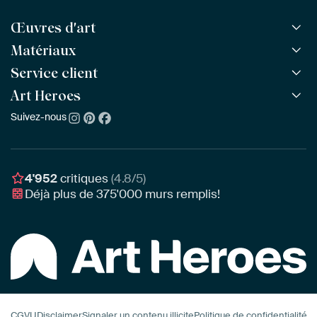
Œuvres d'art
Matériaux
Toutes les œuvres
Toutes les collections
Service client
ArtFrame™
POPULAIRE
Tous les artistes
ArtFrame™ en bois
Art Heroes
Questions fréquentes
NOUVEAU
Meilleures ventes
Toile
Commander
Suivez-nous
À propos de nous
Nouveautés
Poster
Paiement
Durabilité
Délai & Livraison
Notre équipe
Montage & Accrochage
Récompenses
4'952
critiques
(4.8/5)
Chèques cadeaux
Déjà plus de
375'000
murs remplis!
Professionnels
Art Heroes App
CGVU
Disclaimer
Signaler un contenu illicite
Politique de confidentialité