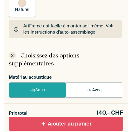
Naturel
ArtFrame est facile à monter soi-même.
Voir
les instructions d'auto-assemblage
.
ArtFrame est facile à monter soi-même.
Voir
les instructions d'auto-assemblage
.
Choisissez des options
2
supplémentaires
Matériau acoustique
Sans
Avec
Heb je een akoestiek probleem? Voeg akoestisch
140.-
CHF
materiaal toe aan je ArtFrame set.
Prix total
Ajouter au panier