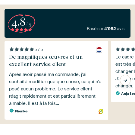
4.8
/5
Basé sur
4'952
avis
5 / 5
De magnifiques œuvres et un
Le cadre 
excellent service client
est très 
changer l
Après avoir passé ma commande, j'ai
J'ai com
souhaité modifier quelque chose, ce qui n'a
changer, 
posé aucun problème. Le service client
Anja Le
réagit rapidement et est particulièrement
aimable. Il est à la fois…
Nienke