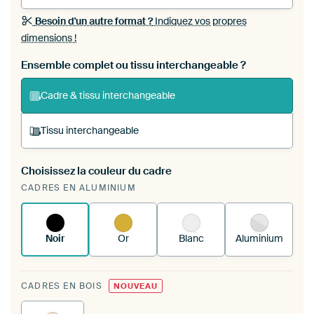
Besoin d'un autre format ?
Indiquez vos propres
dimensions !
Ensemble complet ou tissu interchangeable ?
Cadre & tissu interchangeable
Tissu interchangeable
Choisissez la couleur du cadre
Vous tendez une nouvelle impression dans
CADRES EN ALUMINIUM
votre cadre d'art existant
Voici comment cela
fonctionne.
Noir
Or
Blanc
Aluminium
CADRES EN BOIS
NOUVEAU