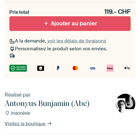
Heb je een akoestiek probleem? Voeg akoestisch
119.-
CHF
materiaal toe aan je ArtFrame set.
Prix total
Ajouter au panier
A la demande,
voir les délais de livraisons
Personnalisez le produit selon vos envies.
Réalisé par
Antonyus Bunjamin (Abe)
Indonésie
Visitez la boutique