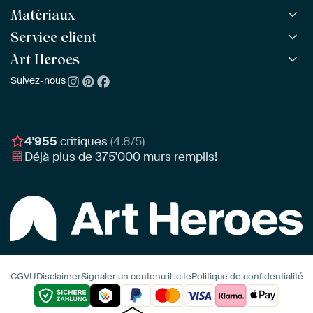
Matériaux
Toutes les œuvres
Toutes les collections
Service client
ArtFrame™
POPULAIRE
Tous les artistes
ArtFrame™ en bois
Art Heroes
Questions fréquentes
NOUVEAU
Meilleures ventes
Toile
Commander
Suivez-nous
À propos de nous
Nouveautés
Poster
Paiement
Durabilité
Délai & Livraison
Notre équipe
Montage & Accrochage
Récompenses
4'955
critiques
(4.8/5)
Chèques cadeaux
Déjà plus de
375'000
murs remplis!
Professionnels
Art Heroes App
CGVU
Disclaimer
Signaler un contenu illicite
Politique de confidentialité