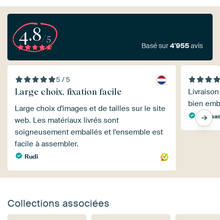
4.8
/5
Basé sur
4'955
avis
5 / 5
Large choix, fixation facile
Livraison
bien emb
Large choix d'images et de tailles sur le site
Thomas
web. Les matériaux livrés sont
soigneusement emballés et l'ensemble est
facile à assembler.
Rudi
Collections associées