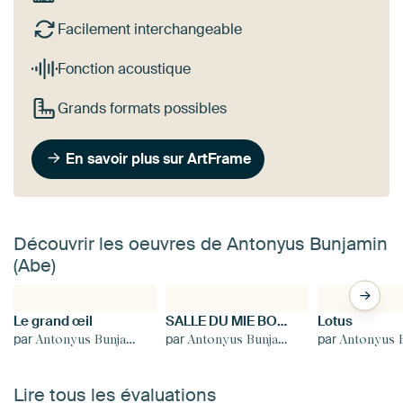
Facilement interchangeable
Fonction acoustique
Grands formats possibles
En savoir plus sur ArtFrame
Découvrir les oeuvres de Antonyus Bunjamin
(Abe)
Le grand œil
SALLE DU MIE BOWL
Lotus
par
par
par
Antonyus Bunjamin (Abe)
Antonyus Bunjamin (Abe)
Antonyus Bunjami
Lire tous les évaluations