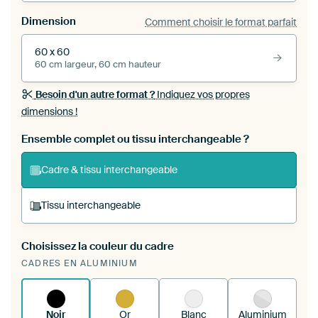
Dimension
Comment choisir le format parfait
60 x 60
60 cm largeur, 60 cm hauteur
Besoin d'un autre format ?
Indiquez vos propres
dimensions !
Ensemble complet ou tissu interchangeable ?
Cadre & tissu interchangeable
Tissu interchangeable
Choisissez la couleur du cadre
Vous tendez une nouvelle impression dans
CADRES EN ALUMINIUM
votre cadre d'art existant
Voici comment cela
fonctionne.
Noir
Or
Blanc
Aluminium