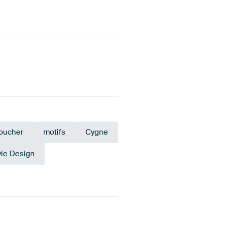
oucher
motifs
Cygne
vie Design
Marron
Anthracite