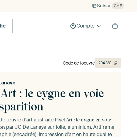
Suisse
CHF
he
Compte
Code de l'oeuvre
294
881
Lanaye
 Art : le cygne en voie
sparition
te œuvre d'art abstraite
Pixel Art : le cygne en voie
par
JC De Lanaye
sur toile, aluminium, ArtFrame
ion
phie (encadrée), impression d'art en haute qualité