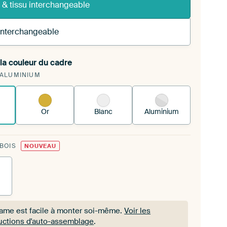
 & tissu interchangeable
 interchangeable
la couleur du cadre
 tendez une nouvelle impression dans votre cadre
 ALUMINIUM
 existant
Voici comment cela fonctionne.
Or
Blanc
Aluminium
 BOIS
NOUVEAU
rame est facile à monter soi-même.
Voir les
ructions d'auto-assemblage
.