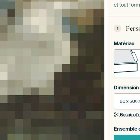
et tout form
Pers
1
Matériau
Dimension
60 x 50
60
Besoin d'
Ensemble c