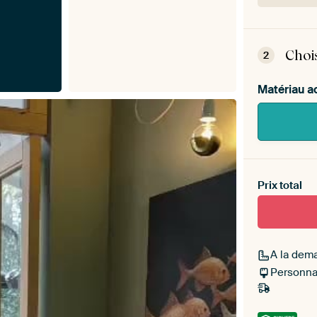
ArtF
inst
Choi
2
Matériau a
Heb je ee
toe aan j
Prix total
A la dem
Personnal