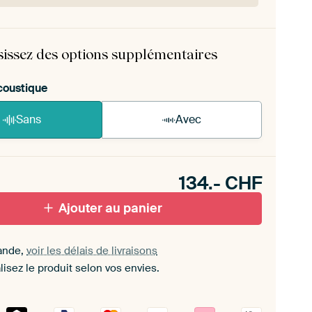
rame est facile à monter soi-même.
Voir les
ructions d'auto-assemblage
.
sissez des options supplémentaires
coustique
Sans
Avec
n akoestiek probleem? Voeg akoestisch materiaal
e ArtFrame set.
134.-
CHF
Ajouter au panier
ande,
voir les délais de livraisons
isez le produit selon vos envies.