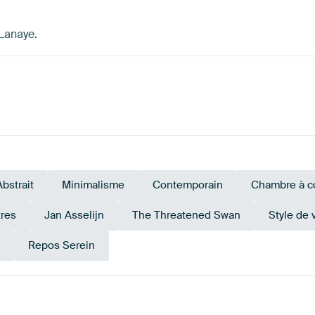
 Lanaye.
Abstrait
Minimalisme
Contemporain
Chambre à c
res
Jan Asselijn
The Threatened Swan
Style de 
Repos Serein
Early Dew
Vert émeraude
Sarcelle