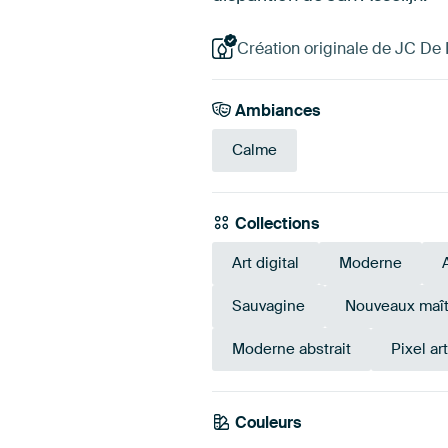
Création originale de JC De
Ambiances
Calme
Collections
Art digital
Moderne
Sauvagine
Nouveaux maît
Moderne abstrait
Pixel art
Couleurs
Vert sauge
Beige