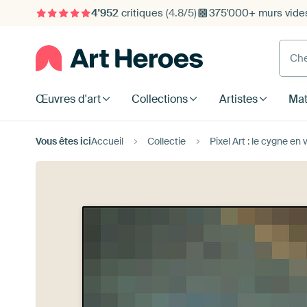
4'952
critiques
(4.8/5)
375'000+ murs vide
Cherc
Œuvres d'art
Collections
Artistes
Mat
Vous êtes ici
Accueil
Collectie
Pixel Art : le cygne en 