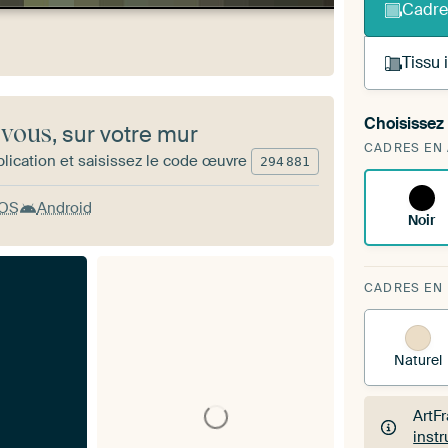
Cadre
Tissu
Choisissez 
 vous
, sur votre mur
Vous
CADRES EN
d'art
lication et saisissez le code œuvre
294
881
iOS
Android
Noir
CADRES EN
Naturel
ArtF
inst