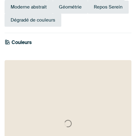
Moderne abstrait
Géométrie
Repos Serein
Dégradé de couleurs
Couleurs
Terracotta
Early Dew
Beige
Sarcelle
Orange
Marron
Rouge
Bronze
Or