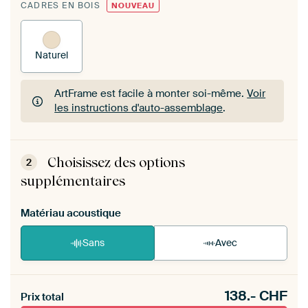
CADRES EN BOIS
NOUVEAU
Naturel
ArtFrame est facile à monter soi-même.
Voir
les instructions d'auto-assemblage
.
ArtFrame est facile à monter soi-même.
Voir
les instructions d'auto-assemblage
.
Choisissez des options
2
supplémentaires
Matériau acoustique
Sans
Avec
Heb je een akoestiek probleem? Voeg akoestisch
138.-
CHF
materiaal toe aan je ArtFrame set.
Prix total