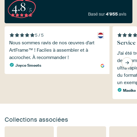
4.8
/5
Basé sur
4'955
avis
5 / 5
Service
Nous sommes ravis de nos œuvres d'art
ArtFrame™ ! Faciles à assembler et à
J'ai été 
accrocher. À recommander !
de comma
Joyce Smeets
ultra rap
du format
un exem
Maeike
Collections associées