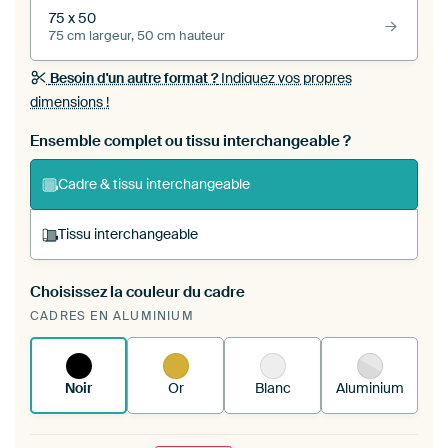
75 x 50
75 cm largeur, 50 cm hauteur
Besoin d'un autre format ?
Indiquez vos propres
dimensions !
Ensemble complet ou tissu interchangeable ?
Cadre & tissu interchangeable
Tissu interchangeable
Choisissez la couleur du cadre
Vous tendez une nouvelle impression dans
CADRES EN ALUMINIUM
votre cadre d'art existant
Voici comment cela
fonctionne.
Noir
Or
Blanc
Aluminium