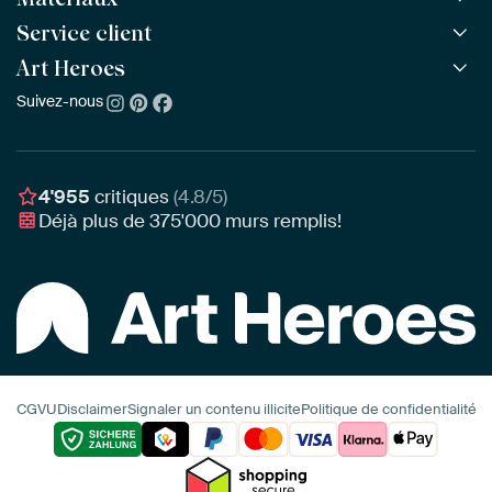
Toutes les œuvres
Toutes les collections
Service client
ArtFrame™
POPULAIRE
Tous les artistes
ArtFrame™ en bois
Art Heroes
Questions fréquentes
NOUVEAU
Meilleures ventes
Toile
Commander
Suivez-nous
À propos de nous
Nouveautés
Poster
Paiement
Durabilité
Délai & Livraison
Notre équipe
Montage & Accrochage
Récompenses
4'955
critiques
(4.8/5)
Chèques cadeaux
Déjà plus de
375'000
murs remplis!
Professionnels
Art Heroes App
CGVU
Disclaimer
Signaler un contenu illicite
Politique de confidentialité