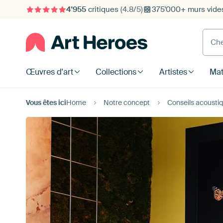
4'955
critiques
(4.8/5)
375'000+ murs vide
Cherc
Œuvres d'art
Collections
Artistes
Mat
Vous êtes ici
Home
Notre concept
Conseils acousti