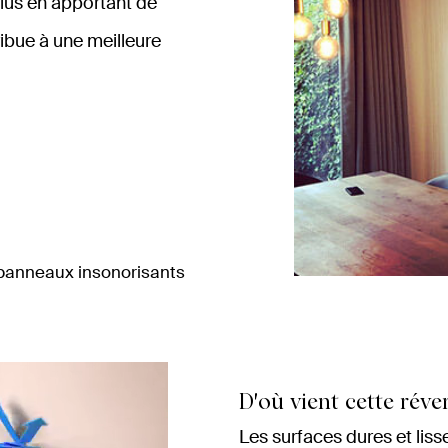
lus en apportant de
ibue à une meilleure
 panneaux insonorisants
D'où vient cette réve
Les surfaces dures et liss