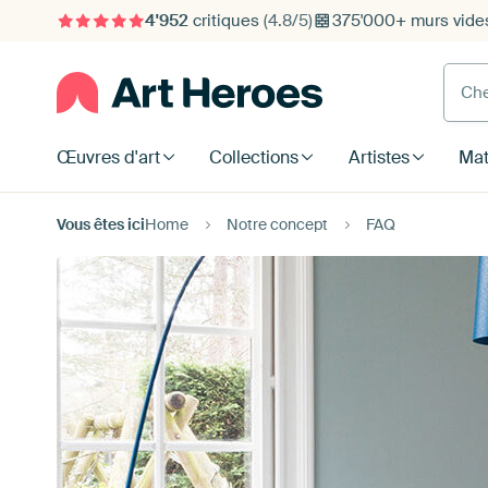
4'952
critiques
(4.8/5)
375'000+ murs vide
Cherc
Œuvres d'art
Collections
Artistes
Mat
Vous êtes ici
Home
Notre concept
FAQ