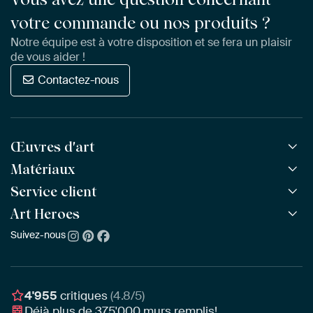
votre commande ou nos produits ?
Notre équipe est à votre disposition et se fera un plaisir
de vous aider !
Contactez-nous
Œuvres d'art
Matériaux
Toutes les œuvres
Toutes les collections
Service client
ArtFrame™
POPULAIRE
Tous les artistes
ArtFrame™ en bois
Art Heroes
Questions fréquentes
NOUVEAU
Meilleures ventes
Toile
Commander
Suivez-nous
À propos de nous
Nouveautés
Poster
Paiement
Durabilité
Délai & Livraison
Notre équipe
Montage & Accrochage
Récompenses
4'955
critiques
(4.8/5)
Chèques cadeaux
Déjà plus de
375'000
murs remplis!