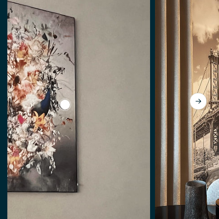
View Le phare (vu à vtwonen) par Jesper Kr