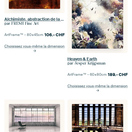
Alchimiste, abstraction de la nature moderne en bronze cuivre
par
FRESH Fine Art
106.-
CHF
ArtFrame™ –
80×45
cm
Choisissez vous-même la dimension
Heaven & Earth
par
Jesper Krijgsman
189.-
CHF
ArtFrame™ –
60×80
cm
Choisissez vous-même la dimension