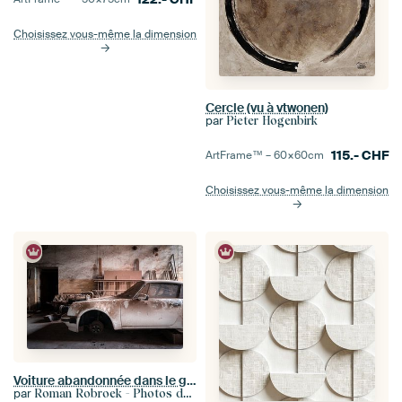
Choisissez vous-même la dimension
Cercle (vu à vtwonen)
par
Pieter Hogenbirk
115.-
CHF
ArtFrame™ –
60×60
cm
Choisissez vous-même la dimension
Voiture abandonnée dans le garage.
par
Roman Robroek - Photos de bâtiments abandonnés