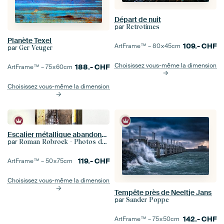
Départ de nuit
par
Retrotimes
Planète Texel
109.-
CHF
ArtFrame™ –
80×45
cm
par
Ger Veuger
Choisissez vous-même la dimension
188.-
CHF
ArtFrame™ –
75×60
cm
Choisissez vous-même la dimension
Escalier métallique abandonné.
par
Roman Robroek - Photos de bâtiments abandonnés
119.-
CHF
ArtFrame™ –
50×75
cm
Choisissez vous-même la dimension
Tempête près de Neeltje Jans
par
Sander Poppe
142.-
CHF
ArtFrame™ –
75×50
cm