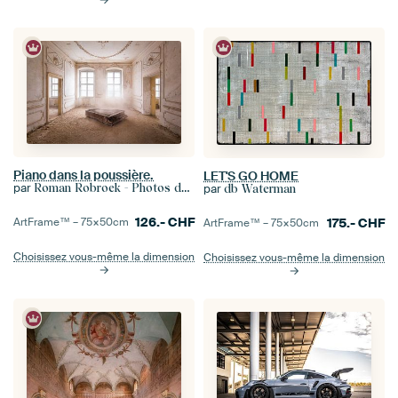
Piano dans la poussière.
LET'S GO HOME
par
Roman Robroek - Photos de bâtiments abandonnés
par
db Waterman
126.-
CHF
ArtFrame™ –
75×50
cm
175.-
CHF
ArtFrame™ –
75×50
cm
Choisissez vous-même la dimension
Choisissez vous-même la dimension