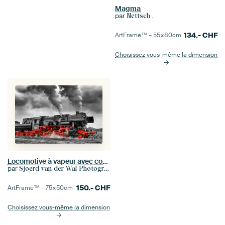
Magma
par
Nettsch .
134.-
CHF
ArtFrame™ –
55×80
cm
Choisissez vous-même la dimension
Locomotive à vapeur avec couleur rouge sélective
par
Sjoerd van der Wal Photographie
150.-
CHF
ArtFrame™ –
75×50
cm
Choisissez vous-même la dimension