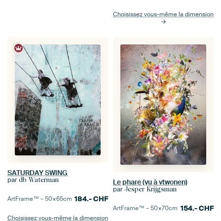
Choisissez vous-même la dimension
SATURDAY SWING
par
db Waterman
Le phare (vu à vtwonen)
par
Jesper Krijgsman
184.-
CHF
ArtFrame™ –
50×65
cm
154.-
CHF
ArtFrame™ –
50×70
cm
Choisissez vous-même la dimension