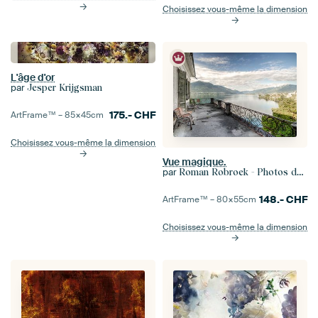
Choisissez vous-même la dimension
L'âge d'or
par
Jesper Krijgsman
175.-
CHF
ArtFrame™ –
85×45
cm
Choisissez vous-même la dimension
Vue magique.
par
Roman Robroek - Photos de bâtiments abandonnés
148.-
CHF
ArtFrame™ –
80×55
cm
Choisissez vous-même la dimension