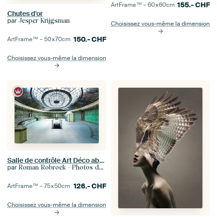
155.-
CHF
ArtFrame™ –
60×60
cm
Chutes d'or
par
Jesper Krijgsman
Choisissez vous-même la dimension
150.-
CHF
ArtFrame™ –
50×70
cm
Choisissez vous-même la dimension
Salle de contrôle Art Déco abandonnée.
par
Roman Robroek - Photos de bâtiments abandonnés
126.-
CHF
ArtFrame™ –
75×50
cm
Choisissez vous-même la dimension