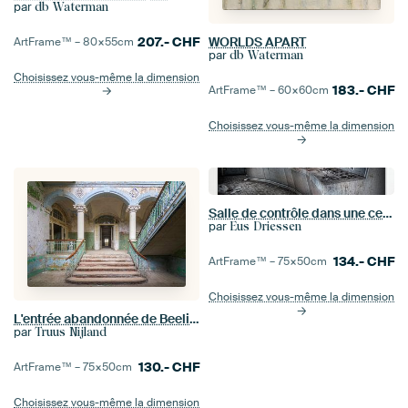
par
db Waterman
207.-
CHF
WORLDS APART
ArtFrame™ –
80×55
cm
par
db Waterman
Choisissez vous-même la dimension
183.-
CHF
ArtFrame™ –
60×60
cm
Choisissez vous-même la dimension
Salle de contrôle dans une centrale électrique abandonnée
par
Eus Driessen
134.-
CHF
ArtFrame™ –
75×50
cm
Choisissez vous-même la dimension
L'entrée abandonnée de Beelitz
par
Truus Nijland
130.-
CHF
ArtFrame™ –
75×50
cm
Choisissez vous-même la dimension