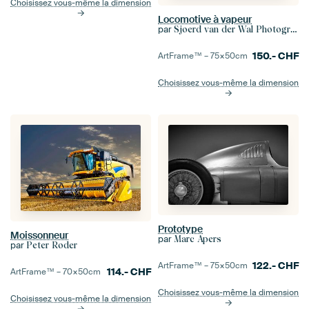
Choisissez vous-même la dimension
Locomotive à vapeur
par
Sjoerd van der Wal Photographie
150.-
CHF
ArtFrame™ –
75×50
cm
Choisissez vous-même la dimension
Prototype
Moissonneur
par
Marc Apers
par
Peter Roder
122.-
CHF
ArtFrame™ –
75×50
cm
114.-
CHF
ArtFrame™ –
70×50
cm
Choisissez vous-même la dimension
Choisissez vous-même la dimension