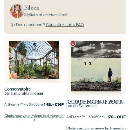
Eileen
Styliste et service client
Des questions ?
Consultez notre FAQ
Conservatoire
par
Esmeralda holman
DE TOUTE FAÇON, LE VENT SOUFFLE
148.-
CHF
ArtFrame™ –
80×60
cm
par
db Waterman
Choisissez vous-même la dimension
179.-
CHF
ArtFrame™ –
60×60
cm
Choisissez vous-même la dimension