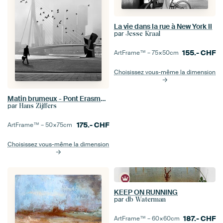
La vie dans la rue à New York II
par
Jesse Kraal
155.-
CHF
ArtFrame™ –
75×50
cm
Choisissez vous-même la dimension
Matin brumeux - Pont Erasmus dans le brouillard (vu à vtwonen)
par
Hans Zijffers
175.-
CHF
ArtFrame™ –
50×75
cm
Choisissez vous-même la dimension
KEEP ON RUNNING
par
db Waterman
187.-
CHF
ArtFrame™ –
60×60
cm