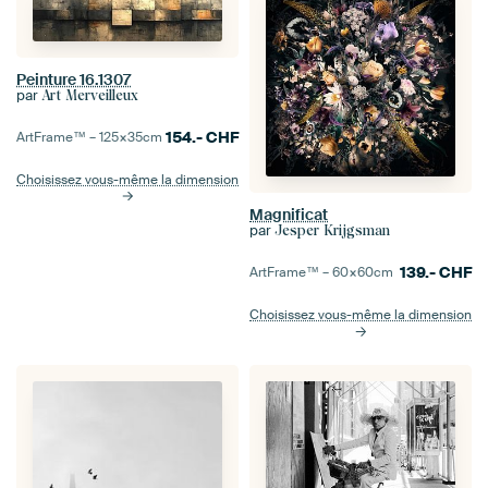
Peinture 16.1307
par
Art Merveilleux
154.-
CHF
ArtFrame™ –
125×35
cm
Choisissez vous-même la dimension
Magnificat
par
Jesper Krijgsman
139.-
CHF
ArtFrame™ –
60×60
cm
Choisissez vous-même la dimension