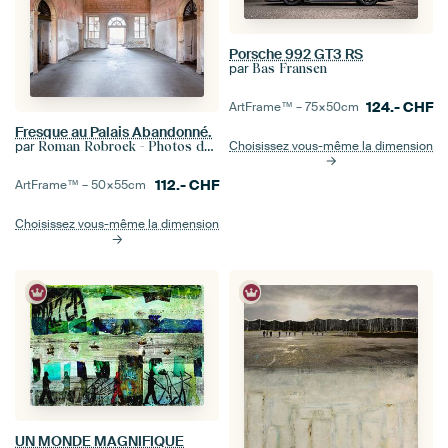
Porsche 992 GT3 RS
par
Bas Fransen
124.-
CHF
ArtFrame™ –
75×50
cm
Fresque au Palais Abandonné.
Choisissez vous-même la dimension
par
Roman Robroek - Photos de bâtiments abandonnés
112.-
CHF
ArtFrame™ –
50×55
cm
Choisissez vous-même la dimension
UN MONDE MAGNIFIQUE