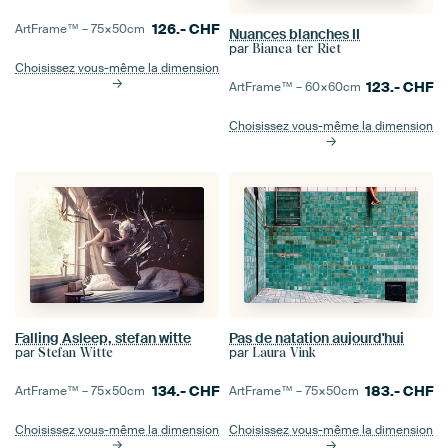
126.-
CHF
ArtFrame™ –
75×50
cm
Nuances blanches II
par
Bianca ter Riet
Choisissez vous-même la dimension
123.-
CHF
ArtFrame™ –
60×60
cm
Choisissez vous-même la dimension
Falling Asleep, stefan witte
Pas de natation aujourd'hui
par
par
Stefan Witte
Laura Vink
134.-
CHF
183.-
CHF
ArtFrame™ –
75×50
cm
ArtFrame™ –
75×50
cm
Choisissez vous-même la dimension
Choisissez vous-même la dimension