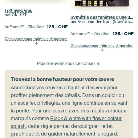
Loft avec vue.
par
OK-ART
Symétrie des fenêtres d'une usine délabrée
par
Sven van der Kooi (kooifotografie)
125.-
CHF
ArtFrame™ –
75×40
cm
126.-
CHF
ArtFrame™ –
75×50
cm
Choisissez vous-même la dimension
Choisissez vous-même la dimension
Plus d'œuvres sous ce conseil
Trouvez la bonne hauteur pour votre œuvre
Accrochez vos œuvres à hauteur des yeux pour
profiter pleinement des détails. Dans un couloir ou
un escalier, privilégiez une ligne continue en suivant
la pente. Pour une œuvre avec des motifs verticaux
marqués comme
Black & white with flower colour
splash
, cette règle permet de souligner l'effet
graphique et de guider naturellement le regard.