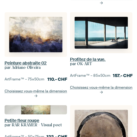
Profitez de la vue.
Peinture abstraite 02
par
OK-ART
par
Adriano Oliveira
157.-
CHF
ArtFrame™ –
85×50
cm
110.-
CHF
ArtFrame™ –
75×50
cm
Choisissez vous-même la dimension
Choisissez vous-même la dimension
Petite fleur rouge
par
RAR KRAMER - Visual poet
122.-
CHF
ArtFrame™ –
50×75
cm