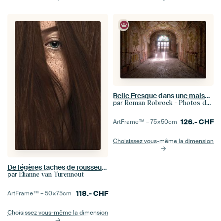
Belle Fresque dans une maison abandonnée.
par
Roman Robroek - Photos de bâtiments abandonnés
126.-
CHF
ArtFrame™ –
75×50
cm
Choisissez vous-même la dimension
De légères taches de rousseur et le silence – portrait intime d'une femme aux cheveux raides
par
Elianne van Turennout
118.-
CHF
ArtFrame™ –
50×75
cm
Choisissez vous-même la dimension