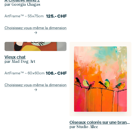
A Creative Mind 2
par
Georgia Chagas
125.-
CHF
ArtFrame™ –
55×75
cm
Choisissez vous-même la dimension
Vieux chat
par
Mad Dog Art
106.-
CHF
ArtFrame™ –
60×60
cm
Choisissez vous-même la dimension
Oiseaux colorés sur une branche
par
Studio Allee