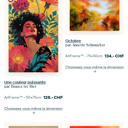
Octobre
par
Annette Schmucker
134.-
CHF
ArtFrame™ –
75×50
cm
Choisissez vous-même la dimension
Une couleur puissante
par
Bianca ter Riet
126.-
CHF
ArtFrame™ –
50×75
cm
Choisissez vous-même la dimension