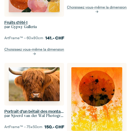
Choisissez vous-même la dimension
Fruits d'été I
par
Gypsy Galleria
141.-
CHF
ArtFrame™ –
60×80
cm
Choisissez vous-même la dimension
Portrait d'un bétail des montagnes écossaises
par
Sjoerd van der Wal Photographie
150.-
CHF
ArtFrame™ –
75×50
cm