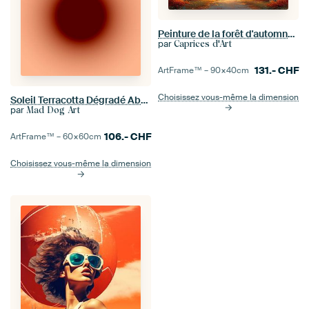
Peinture de la forêt d'automne | Autumn Whisper Journey
par
Caprices d'Art
131.-
CHF
ArtFrame™ –
90×40
cm
Choisissez vous-même la dimension
Soleil Terracotta Dégradé Abstrait
par
Mad Dog Art
106.-
CHF
ArtFrame™ –
60×60
cm
Choisissez vous-même la dimension