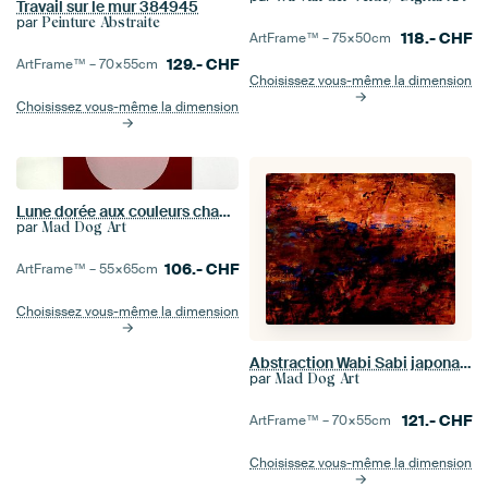
Travail sur le mur 384945
par
Peinture Abstraite
118.-
CHF
ArtFrame™ –
75×50
cm
129.-
CHF
ArtFrame™ –
70×55
cm
Choisissez vous-même la dimension
Choisissez vous-même la dimension
Lune dorée aux couleurs chaudes
par
Mad Dog Art
106.-
CHF
ArtFrame™ –
55×65
cm
Choisissez vous-même la dimension
Abstraction Wabi Sabi japonaise
par
Mad Dog Art
121.-
CHF
ArtFrame™ –
70×55
cm
Choisissez vous-même la dimension