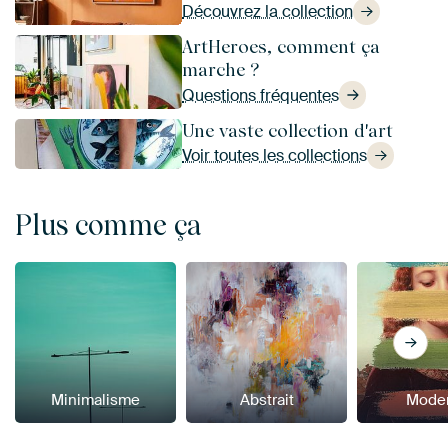
Découvrez la collection
ArtHeroes, comment ça
marche ?
Questions fréquentes
Une vaste collection d'art
Voir toutes les collections
Plus comme ça
Minimalisme
Abstrait
Mode