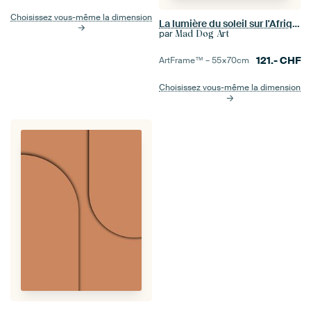
Choisissez vous-même la dimension
La lumière du soleil sur l'Afrique
par
Mad Dog Art
121.-
CHF
ArtFrame™ –
55×70
cm
Choisissez vous-même la dimension