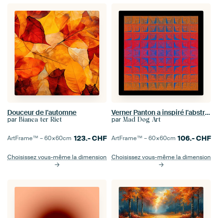
Douceur de l'automne
Verner Panton a inspiré l'abstraction couleur soleil
par
par
Bianca ter Riet
Mad Dog Art
123.-
CHF
106.-
CHF
ArtFrame™ –
60×60
cm
ArtFrame™ –
60×60
cm
Choisissez vous-même la dimension
Choisissez vous-même la dimension