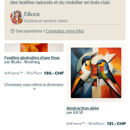
des textiles naturels et du mobilier en bois clair.
Eileen
Styliste et service client
Des questions ?
Consultez notre FAQ
Feuilles abstraites d'une fleur
par
Nynke Altenburg
130.-
CHF
ArtFrame™ –
50×75
cm
Choisissez vous-même la dimension
Abstraction ailée
par
KRAB
131.-
CHF
ArtFrame™ –
60×60
cm