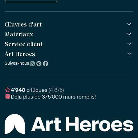
Œuvres d'art
Matériaux
Toutes les œuvres
Toutes les collections
Service client
ArtFrame™
POPULAIRE
Tous les artistes
ArtFrame™ en bois
Art Heroes
Questions fréquentes
NOUVEAU
Meilleures ventes
Toile
Commander
Suivez-nous
À propos de nous
Nouveautés
Poster
Paiement
Durabilité
Délai & Livraison
Notre équipe
Montage & Accrochage
Récompenses
4'948
critiques
(4.8/5)
Chèques cadeaux
Déjà plus de
375'000
murs remplis!
Professionnels
Art Heroes App