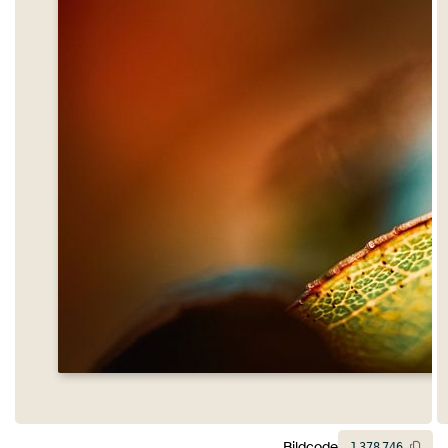
Bildcode
1
378
746