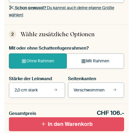
Schon gewusst?
Du kannst auch deine eigene Größe
wählen!
Wähle zusätzliche Optionen
2
Mit oder ohne Schattenfugenrahmen?
Ohne Rahmen
Mit Rahmen
Stärke der Leinwand
Seitenkanten
2,0 cm stark
Verschwommen
Unsere Rahmen ansehen
CHF
106.-
Gesamtpreis
Mit Schattenfugenrahmen,
Mit Schattenfugenrahmen,
In den Warenkorb
schwarz
weiß