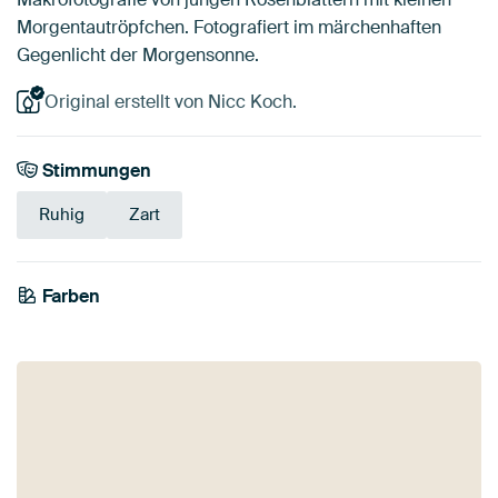
Morgentautröpfchen. Fotografiert im märchenhaften
Gegenlicht der Morgensonne.
Original erstellt von Nicc Koch.
Stimmungen
Ruhig
Zart
Farben
Anthrazit
Braun
Gold
Bordeaux
Rot
Terrakotta
Bronze
Orange
Gelb