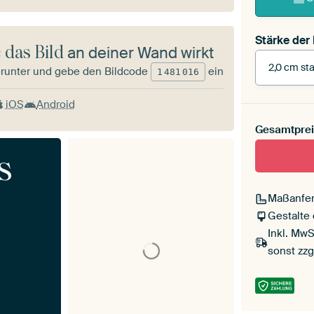
Stärke der
 das Bild
an deiner Wand wirkt
2,0 cm sta
runter und gebe den Bildcode
ein
1
481
016
iOS
Android
Gesamtprei
Mit Scha
s
Maßanfer
Gestalte
Inkl. MwS
sonst zzg