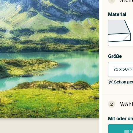
Stel
1
Material
Größe
75 x 50
75
Schon ge
Wähl
2
Mit oder 
O