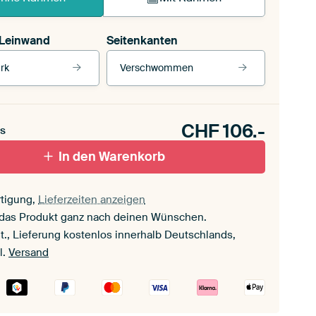
 Leinwand
Seitenkanten
rk
Verschwommen
Unsere Rahmen ansehen
CHF
106.-
s
ttenfugenrahmen,
In den Warenkorb
schwarz
Mit Schattenfugenrahmen, weiß
tigung,
Lieferzeiten anzeigen
 das Produkt ganz nach deinen Wünschen.
t., Lieferung kostenlos innerhalb Deutschlands,
l.
Versand