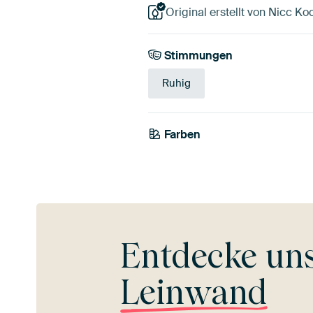
Original erstellt von Nicc Ko
Stimmungen
Ruhig
Farben
Blau
Olivgrün
Gr
Entdecke un
Leinwand