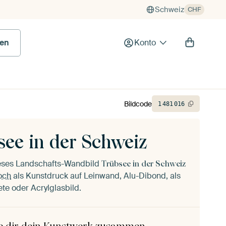
Schweiz
CHF
en
Konto
Bildcode
1
481
016
see in der Schweiz
ieses Landschafts-Wandbild
Trübsee in der Schweiz
och
als Kunstdruck auf Leinwand, Alu-Dibond, als
ete oder Acrylglasbild.