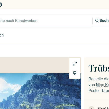
e nach Kunstwerken
Such
ch
Trüb
Bestelle d
von
Nicc K
Poster, Tap