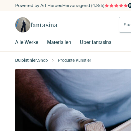
Powered by Art Heroes
Hervorragend
(4.8/5)
Such
fantasina
Alle Werke
Materialien
Über fantasina
Du bist hier:
Shop
Produkte Künstler