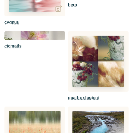
bern
cygnus
clematis
quattro stagioni