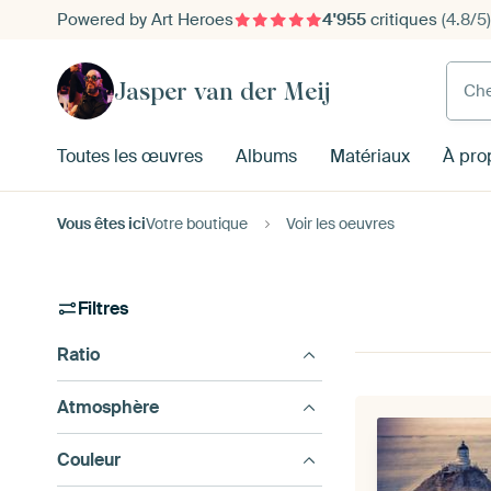
Powered by Art Heroes
4'955
critiques
(4.8/5)
Cherc
Jasper van der Meij
Toutes les œuvres
Albums
Matériaux
À pro
Vous êtes ici
Votre boutique
Voir les oeuvres
Filtres
Ratio
Atmosphère
Couleur