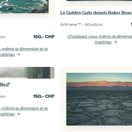
Le Golden Gate depuis Baker Bea
ArtFrame™ –
90×45
cm
150.-
CHF
Choisissez vous-même la dimens
0
cm
matériau
s-même la dimension
et le
atériau
 Ned"
150.-
CHF
0
cm
s-même la dimension
et le
atériau