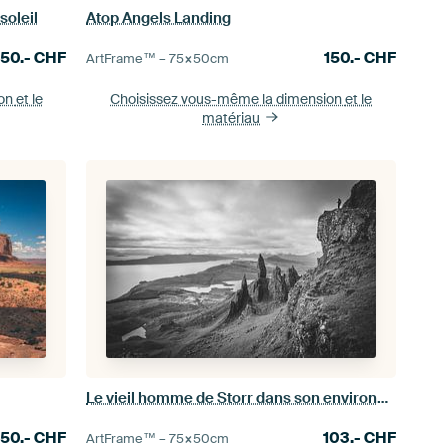
soleil
Atop Angels Landing
150.-
CHF
150.-
CHF
ArtFrame™ –
75×50
cm
ion
et le
Choisissez vous-même la dimension
et le
matériau
Le vieil homme de Storr dans son environnement
150.-
CHF
103.-
CHF
ArtFrame™ –
75×50
cm