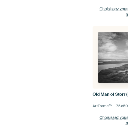
Choisissez vou
m
Old Man of Storr (
ArtFrame™ –
75×5
Choisissez vou
m