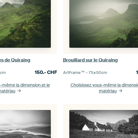
rès de Quiraing
Brouillard sur le Quiraing
150.-
CHF
0
cm
ArtFrame™ –
75×50
cm
s-même la dimension
et le
Choisissez vous-même la dimens
atériau
matériau