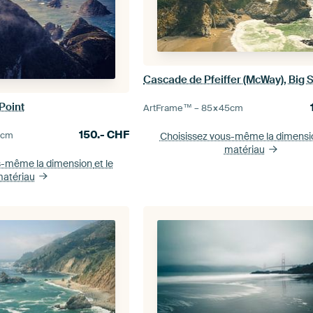
Cascade de Pfeiffer (McWay), Big 
Point
ArtFrame™ –
85×45
cm
150.-
CHF
0
cm
Choisissez vous-même la dimens
matériau
s-même la dimension
et le
atériau