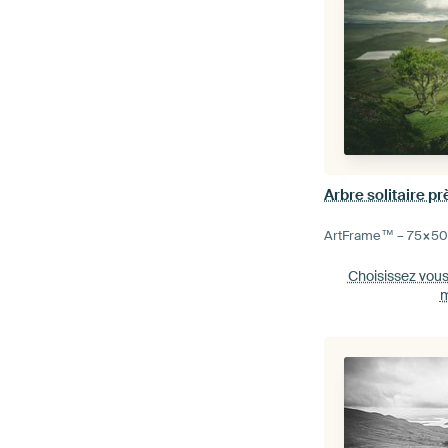
Arbre solitaire p
ArtFrame™ –
75×5
Choisissez vou
m