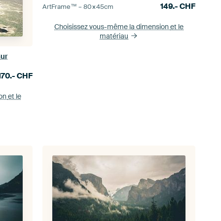
149.-
CHF
ArtFrame™ –
80×45
cm
Choisissez vous-même la dimension
et le
matériau
Sur
170.-
CHF
ion
et le