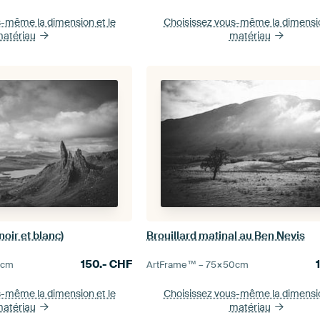
s-même la dimension
et le
Choisissez vous-même la dimens
atériau
matériau
noir et blanc)
Brouillard matinal au Ben Nevis
150.-
CHF
0
cm
ArtFrame™ –
75×50
cm
s-même la dimension
et le
Choisissez vous-même la dimens
atériau
matériau