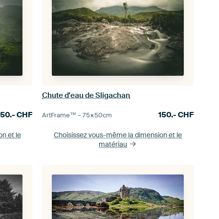
Chute d'eau de Sligachan
150.-
CHF
150.-
CHF
ArtFrame™ –
75×50
cm
ion
et le
Choisissez vous-même la dimension
et le
matériau