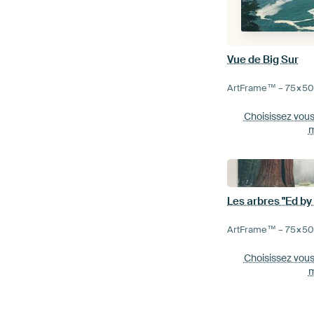
Vue de Big Sur
ArtFrame™ –
75×5
Choisissez vou
m
Les arbres "Ed by
ArtFrame™ –
75×5
Choisissez vou
m