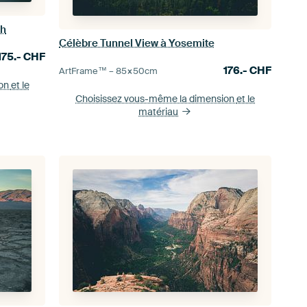
ch
Célèbre Tunnel View à Yosemite
175.-
CHF
176.-
CHF
ArtFrame™ –
85×50
cm
ion
et le
Choisissez vous-même la dimension
et le
matériau