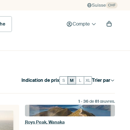
Suisse
CHF
he
Compte
Indication de prix
Trier par
S
M
L
XL
1
-
36
de
81
œuvres.
Roys Peak, Wanaka