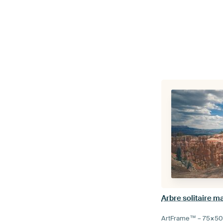
Arbre solitaire ma
ArtFrame™ –
75×5