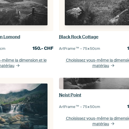
en Lomond
Black Rock Cottage
150.-
CHF
0
cm
ArtFrame™ –
75×50
cm
s-même la dimension
et le
Choisissez vous-même la dimens
atériau
matériau
Neist Point
ArtFrame™ –
75×50
cm
Choisissez vous-même la dimens
matériau