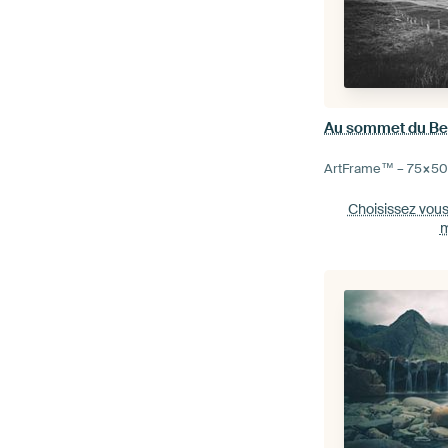
Au sommet du B
ArtFrame™ –
75×5
Choisissez vou
m