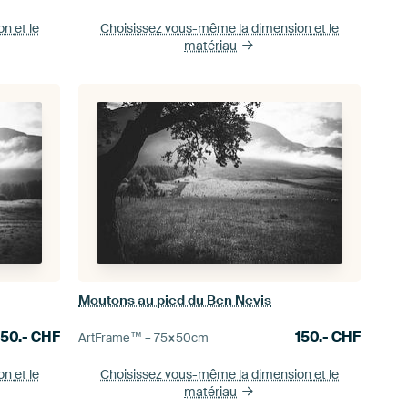
ion
et le
Choisissez vous-même la dimension
et le
matériau
Moutons au pied du Ben Nevis
150.-
CHF
150.-
CHF
ArtFrame™ –
75×50
cm
ion
et le
Choisissez vous-même la dimension
et le
matériau