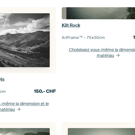
Kilt Rock
ArtFrame™ –
75×50
cm
Choisissez vous-même la dimens
matériau
vis
150.-
CHF
0
cm
s-même la dimension
et le
atériau