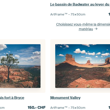
Le bassin de Badwater au lever du 
ArtFrame™ –
75×50
cm
Choisissez vous-même la dimens
matériau
is fort à Bryce
Monument Valley
150.-
CHF
0
cm
ArtFrame™ –
75×50
cm