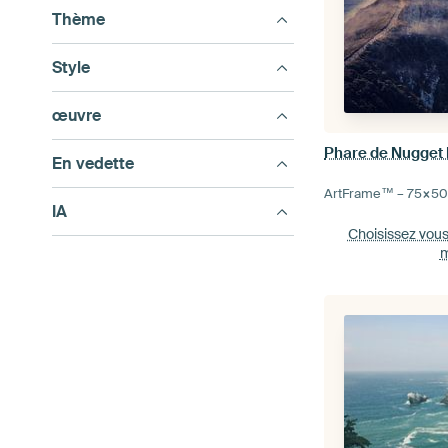
Thème
Style
œuvre
Phare de Nugget 
En vedette
ArtFrame™ –
75×5
IA
Choisissez vou
m