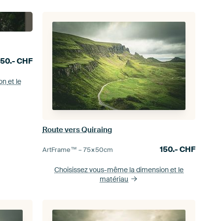
150.-
CHF
ion
et le
Route vers Quiraing
150.-
CHF
ArtFrame™ –
75×50
cm
Choisissez vous-même la dimension
et le
matériau