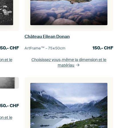
Château Eilean Donan
150.-
CHF
150.-
CHF
ArtFrame™ –
75×50
cm
ion
et le
Choisissez vous-même la dimension
et le
matériau
150.-
CHF
ion
et le