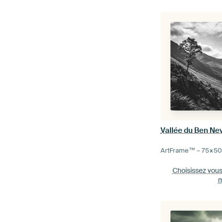
Vallée du Ben Ne
ArtFrame™ –
75×5
Choisissez vou
m