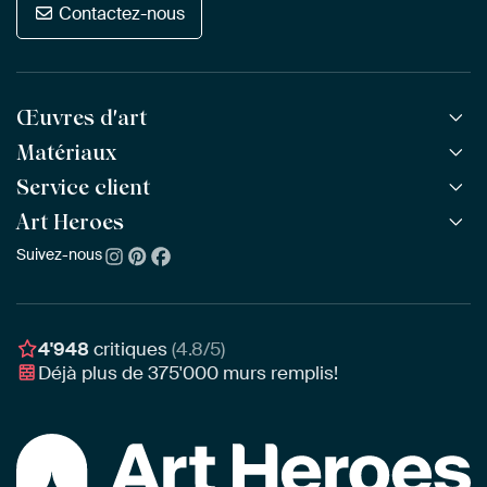
Contactez-nous
Œuvres d'art
Matériaux
Toutes les œuvres
Toutes les collections
Service client
ArtFrame™
POPULAIRE
Tous les artistes
ArtFrame™ en bois
Art Heroes
Questions fréquentes
NOUVEAU
Meilleures ventes
Toile
Commander
Suivez-nous
À propos de nous
Nouveautés
Poster
Paiement
Durabilité
Délai & Livraison
Notre équipe
Montage & Accrochage
Récompenses
4'948
critiques
(4.8/5)
Chèques cadeaux
Déjà plus de
375'000
murs remplis!
Professionnels
Art Heroes App