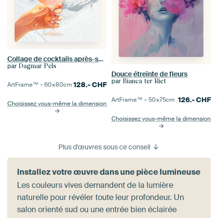
Collage de cocktails après-ski - édition hivernale
par
Dagmar Pels
Douce étreinte de fleurs
par
Bianca ter Riet
128.-
CHF
ArtFrame™ –
60×80
cm
126.-
CHF
ArtFrame™ –
50×75
cm
Choisissez vous-même la dimension
Choisissez vous-même la dimension
Plus d'œuvres sous ce conseil
Installez votre œuvre dans une pièce lumineuse
Les couleurs vives demandent de la lumière
naturelle pour révéler toute leur profondeur. Un
salon orienté sud ou une entrée bien éclairée