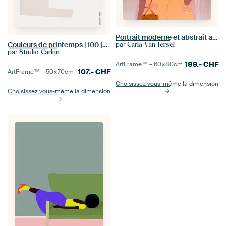
Portrait moderne et abstrait aux accents de néon
par
Couleurs de printemps | 100 jours chaque jour 1 dessin
Carla Van Iersel
par
Studio Carlijn
189.-
CHF
ArtFrame™ –
60×80
cm
107.-
CHF
ArtFrame™ –
50×70
cm
Choisissez vous-même la dimension
Choisissez vous-même la dimension