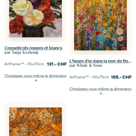
Coquelicots rouges et blancs
par
Tanja Koelemij
L'heure d'or dans la mer de fleurs
131.-
CHF
ArtFrame™ –
55×70
cm
par
Whale & Sons
Choisissez vous-même la dimension
155.-
CHF
ArtFrame™ –
50×75
cm
Choisissez vous-même la dimension