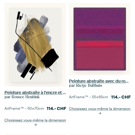
Peinture abstraite avec du rouge et du violet
par
Rietje Bulthuis
Peinture abstraite à l'encre et aux rayures
par
114.-
CHF
Romee Heuitink
ArtFrame™ –
55×65
cm
114.-
CHF
ArtFrame™ –
50×70
cm
Choisissez vous-même la dimension
Choisissez vous-même la dimension