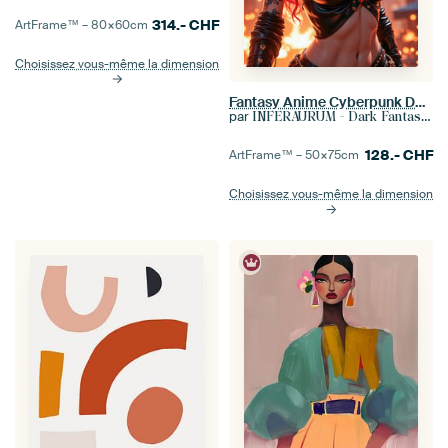
314.-
CHF
ArtFrame™ –
80×60
cm
Choisissez vous-même la dimension
Fantasy Anime Cyberpunk Décoration Murale: RAVENYA - Rockeuse anime sexy dans la ville nocturne
par
INFERAURUM - Dark Fantasy Wall Art
128.-
CHF
ArtFrame™ –
50×75
cm
Choisissez vous-même la dimension