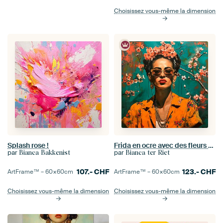
Choisissez vous-même la dimension
Splash rose !
Frida en ocre avec des fleurs de cerisier roses
par
par
Bianca Bakkenist
Bianca ter Riet
107.-
CHF
123.-
CHF
ArtFrame™ –
60×60
cm
ArtFrame™ –
60×60
cm
Choisissez vous-même la dimension
Choisissez vous-même la dimension