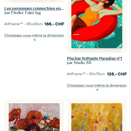
Les personnes connectées en rouge
par
l'Atelier Paint-Ing
166.-
CHF
ArtFrame™ –
85×45
cm
Choisissez vous-même la dimension
Piscine flottante Paradise n°1
par
Studio BB
126.-
CHF
ArtFrame™ –
50×75
cm
Choisissez vous-même la dimension