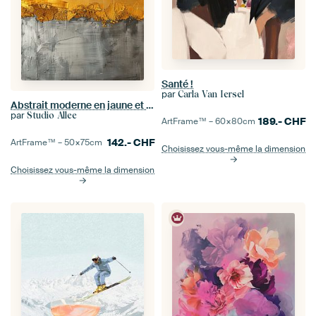
Santé !
par
Carla Van Iersel
Abstrait moderne en jaune et gris
par
Studio Allee
189.-
CHF
ArtFrame™ –
60×80
cm
142.-
CHF
ArtFrame™ –
50×75
cm
Choisissez vous-même la dimension
Choisissez vous-même la dimension