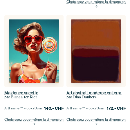
Choisissez vous-même la dimension
Ma douce sucette
Art abstrait moderne en terra, brun, violet
par
par
Bianca ter Riet
Dina Dankers
140.-
CHF
172.-
CHF
ArtFrame™ –
55×70
cm
ArtFrame™ –
55×70
cm
Choisissez vous-même la dimension
Choisissez vous-même la dimension