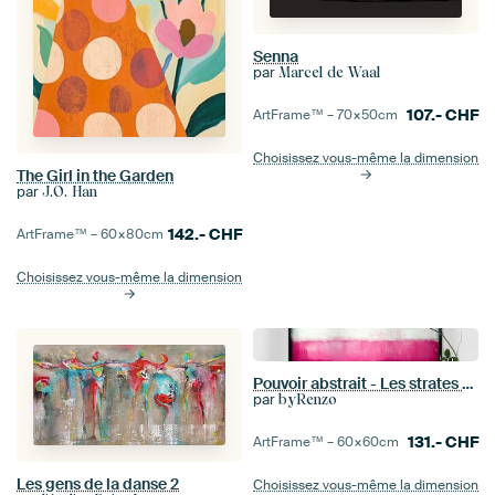
Senna
par
Marcel de Waal
107.-
CHF
ArtFrame™ –
70×50
cm
Choisissez vous-même la dimension
The Girl in the Garden
par
J.O. Han
142.-
CHF
ArtFrame™ –
60×80
cm
Choisissez vous-même la dimension
Pouvoir abstrait - Les strates de l'émotion
par
byRenzo
131.-
CHF
ArtFrame™ –
60×60
cm
Les gens de la danse 2
Choisissez vous-même la dimension