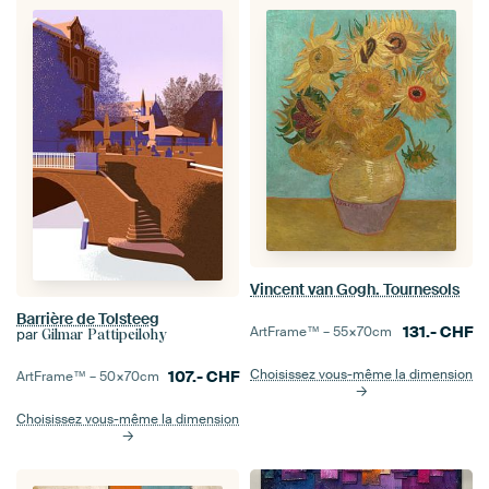
Vincent van Gogh. Tournesols
Barrière de Tolsteeg
131.-
CHF
ArtFrame™ –
55×70
cm
par
Gilmar Pattipeilohy
Choisissez vous-même la dimension
107.-
CHF
ArtFrame™ –
50×70
cm
Choisissez vous-même la dimension