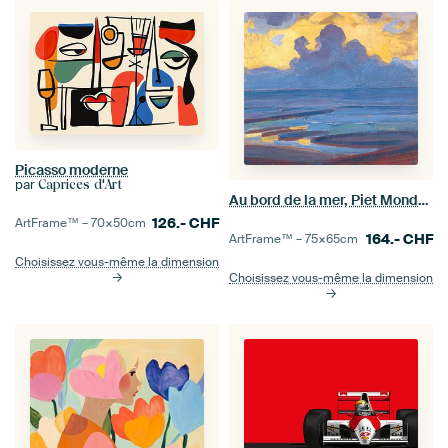
Picasso moderne
par
Caprices d'Art
Au bord de la mer, Piet Mondrian
126.-
CHF
ArtFrame™ –
70×50
cm
164.-
CHF
ArtFrame™ –
75×65
cm
Choisissez vous-même la dimension
Choisissez vous-même la dimension