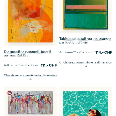
Tableau abstrait vert et orange
par
Rietje Bulthuis
Composition géométrique 8
114.-
CHF
ArtFrame™ –
70×50
cm
par
Ana Rut Bre
Choisissez vous-même la dimension
111.-
CHF
ArtFrame™ –
60×60
cm
Choisissez vous-même la dimension