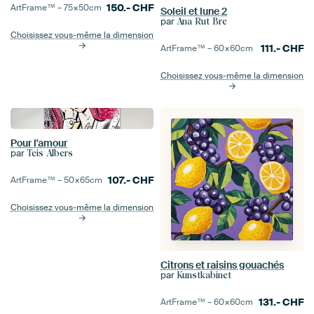
150.-
CHF
ArtFrame™ –
75×50
cm
Soleil et lune 2
par
Ana Rut Bre
Choisissez vous-même la dimension
111.-
CHF
ArtFrame™ –
60×60
cm
Choisissez vous-même la dimension
Pour l'amour
par
Teis Albers
107.-
CHF
ArtFrame™ –
50×65
cm
Choisissez vous-même la dimension
Citrons et raisins gouachés
par
Kunstkabinet
131.-
CHF
ArtFrame™ –
60×60
cm