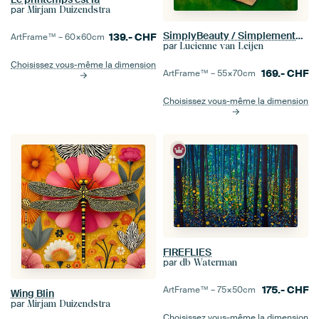
par
Mirjam Duizendstra
SimplyBeauty / SimplementBeauté
139.-
CHF
ArtFrame™ –
60×60
cm
par
Lucienne van Leijen
Choisissez vous-même la dimension
169.-
CHF
ArtFrame™ –
55×70
cm
Choisissez vous-même la dimension
FIREFLIES
par
db Waterman
175.-
CHF
ArtFrame™ –
75×50
cm
Wing Blin
par
Mirjam Duizendstra
Choisissez vous-même la dimension