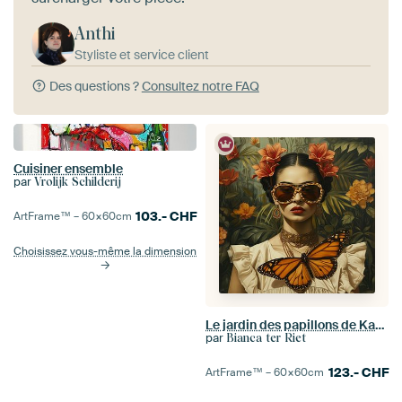
Anthi
Styliste et service client
Des questions ?
Consultez notre FAQ
Cuisiner ensemble
par
Vrolijk Schilderij
103.-
CHF
ArtFrame™ –
60×60
cm
Choisissez vous-même la dimension
Le jardin des papillons de Kahlo
par
Bianca ter Riet
123.-
CHF
ArtFrame™ –
60×60
cm