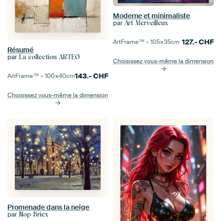
Moderne et minimaliste
par
Art Merveilleux
127.-
CHF
ArtFrame™ –
105×35
cm
Résumé
par
La collection ARTEO
Choisissez vous-même la dimension
143.-
CHF
ArtFrame™ –
100×40
cm
Choisissez vous-même la dimension
Promenade dans la neige
par
Nop Briex