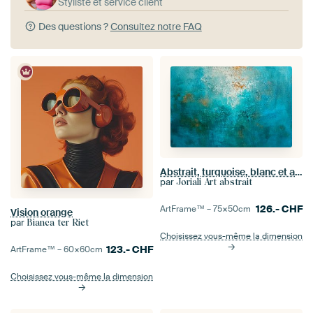
Styliste et service client
Des questions ?
Consultez notre FAQ
Abstrait, turquoise, blanc et ambre
par
Joriali Art abstrait
126.-
CHF
ArtFrame™ –
75×50
cm
Vision orange
par
Bianca ter Riet
Choisissez vous-même la dimension
123.-
CHF
ArtFrame™ –
60×60
cm
Choisissez vous-même la dimension