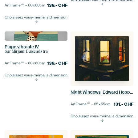
139.-
CHF
ArtFrame™ –
60×60
cm
Choisissez vous-même la dimension
Plage vibrante IV
par
Mirjam Duizendstra
139.-
CHF
ArtFrame™ –
60×60
cm
Choisissez vous-même la dimension
Night Windows, Edward Hopper
131.-
CHF
ArtFrame™ –
65×55
cm
Choisissez vous-même la dimension