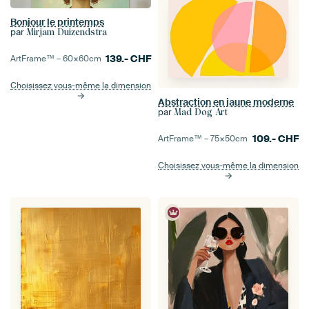
Bonjour le printemps
par
Mirjam Duizendstra
139.-
CHF
ArtFrame™ –
60×60
cm
Choisissez vous-même la dimension
Abstraction en jaune moderne
par
Mad Dog Art
109.-
CHF
ArtFrame™ –
75×50
cm
Choisissez vous-même la dimension