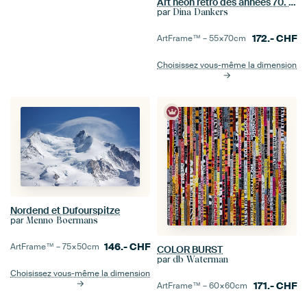
Art néon rétro des années 70. Dégradé abstrait en orange et rose
par
Dina Dankers
172.-
CHF
ArtFrame™ –
55×70
cm
Choisissez vous-même la dimension
Nordend et Dufourspitze
par
Menno Boermans
146.-
CHF
ArtFrame™ –
75×50
cm
COLOR BURST
par
db Waterman
Choisissez vous-même la dimension
171.-
CHF
ArtFrame™ –
60×60
cm