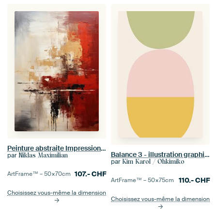
Peinture abstraite Impression d'art Moderne Rouge, jaune et blanc
Balance 3 - illustration graphique en couleurs douces
par
Niklas Maximilian
par
Kim Karol / Ohkimiko
107.-
CHF
ArtFrame™ –
50×70
cm
110.-
CHF
ArtFrame™ –
50×75
cm
Choisissez vous-même la dimension
Choisissez vous-même la dimension