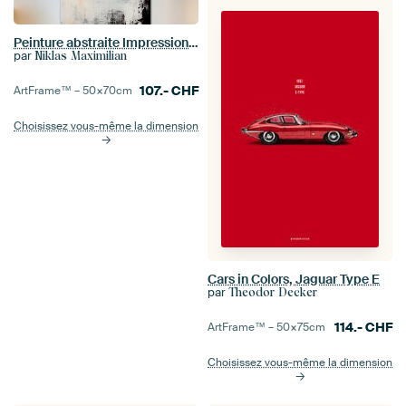
Peinture abstraite Impression d'art Moderne Noir Blanc
par
Niklas Maximilian
107.-
CHF
ArtFrame™ –
50×70
cm
Choisissez vous-même la dimension
Cars in Colors, Jaguar Type E
par
Theodor Decker
114.-
CHF
ArtFrame™ –
50×75
cm
Choisissez vous-même la dimension