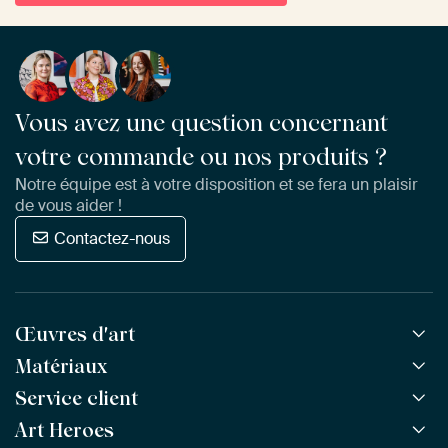
Vous avez une question concernant
votre commande ou nos produits ?
Notre équipe est à votre disposition et se fera un plaisir
de vous aider !
Contactez-nous
Œuvres d'art
Matériaux
Toutes les œuvres
Toutes les collections
Service client
ArtFrame™
POPULAIRE
Tous les artistes
ArtFrame™ en bois
Art Heroes
Questions fréquentes
NOUVEAU