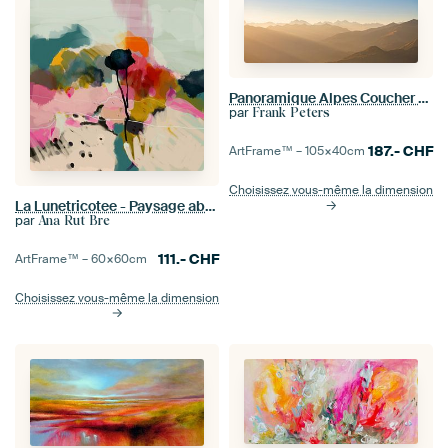
Panoramique Alpes Coucher de Soleil
par
Frank Peters
187.-
CHF
ArtFrame™ –
105×40
cm
Choisissez vous-même la dimension
La Lunetricotee - Paysage abstrait
par
Ana Rut Bre
111.-
CHF
ArtFrame™ –
60×60
cm
Choisissez vous-même la dimension