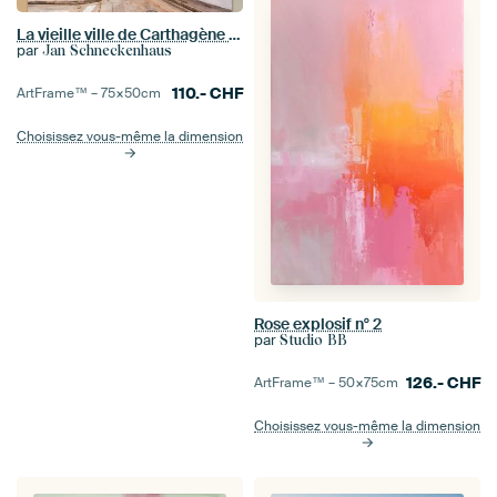
La vieille ville de Carthagène en Colombie
par
Jan Schneckenhaus
110.-
CHF
ArtFrame™ –
75×50
cm
Choisissez vous-même la dimension
Rose explosif n° 2
par
Studio BB
126.-
CHF
ArtFrame™ –
50×75
cm
Choisissez vous-même la dimension