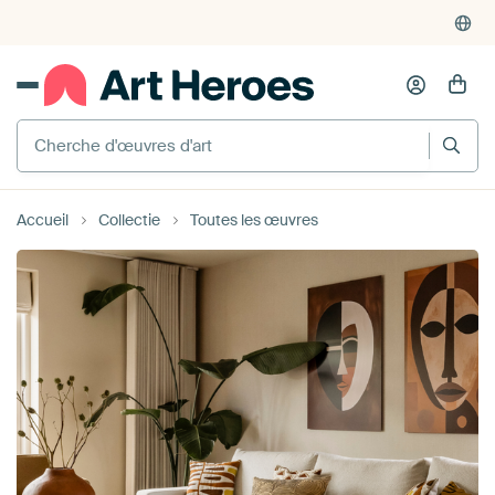
4'955
critiques
(4.8/5)
375'000+ murs vides remplis
Cherche d'œuvres d'art
Accueil
Collectie
Toutes les œuvres