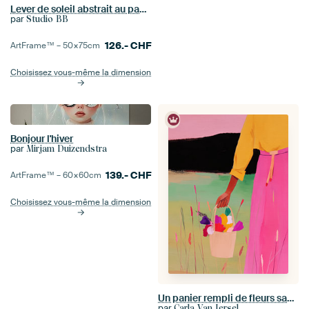
Lever de soleil abstrait au pastel n° 1
par
Studio BB
126.-
CHF
ArtFrame™ –
50×75
cm
Choisissez vous-même la dimension
Bonjour l'hiver
par
Mirjam Duizendstra
139.-
CHF
ArtFrame™ –
60×60
cm
Choisissez vous-même la dimension
Un panier rempli de fleurs sauvages
par
Carla Van Iersel