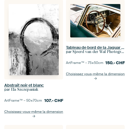
Tableau de bord de la Jaguar Type E
par
Sjoerd van der Wal Photographie
150.-
CHF
ArtFrame™ –
75×50
cm
Choisissez vous-même la dimension
Abstrait noir et blanc
par
Ela Szczepaniak
107.-
CHF
ArtFrame™ –
50×70
cm
Choisissez vous-même la dimension