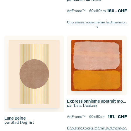
189.-
CHF
ArtFrame™ –
60×80
cm
Choisissez vous-même la dimension
Expressionnisme abstrait moderne. Rose et jaune sur orange.
par
Dina Dankers
151.-
CHF
ArtFrame™ –
60×60
cm
Lune Beige
par
Mad Dog Art
Choisissez vous-même la dimension