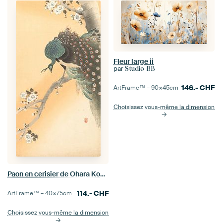
Fleur large ii
par
Studio BB
146.-
CHF
ArtFrame™ –
90×45
cm
Choisissez vous-même la dimension
Paon en cerisier de Ohara Koson
114.-
CHF
ArtFrame™ –
40×75
cm
Choisissez vous-même la dimension