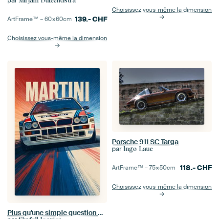
par
Mirjam Duizendstra
Choisissez vous-même la dimension
139.-
CHF
ArtFrame™ –
60×60
cm
Choisissez vous-même la dimension
Porsche 911 SC Targa
par
Ingo Laue
118.-
CHF
ArtFrame™ –
75×50
cm
Choisissez vous-même la dimension
Plus qu'une simple question de vitesse