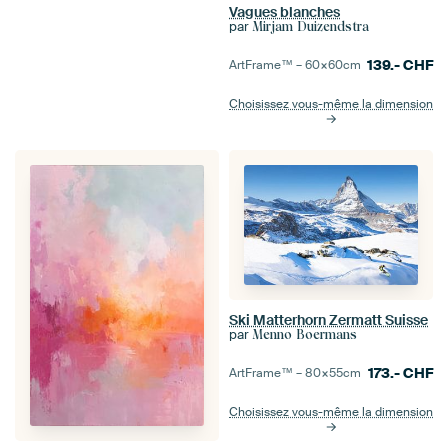
Vagues blanches
par
Mirjam Duizendstra
139.-
CHF
ArtFrame™ –
60×60
cm
Choisissez vous-même la dimension
Ski Matterhorn Zermatt Suisse
par
Menno Boermans
173.-
CHF
ArtFrame™ –
80×55
cm
Choisissez vous-même la dimension