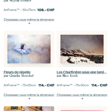
par
Skyfall Iconics
106.-
CHF
ArtFrame™ –
50×75
cm
Choisissez vous-même la dimension
Fleurs de nigelle
Les Churfirsten sous une lumière sombre
par
par
Claudia Moeckel
Nicc Koch
114.-
CHF
114.-
CHF
ArtFrame™ –
75×50
cm
ArtFrame™ –
75×50
cm
Choisissez vous-même la dimension
Choisissez vous-même la dimension