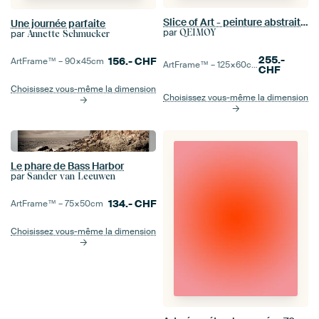
Slice of Art - peinture abstraite colorée
Une journée parfaite
par
QEIMOY
par
Annette Schmucker
255.-
156.-
CHF
ArtFrame™ –
90×45
cm
ArtFrame™ –
125×60
cm
CHF
Choisissez vous-même la dimension
Choisissez vous-même la dimension
Le phare de Bass Harbor
par
Sander van Leeuwen
134.-
CHF
ArtFrame™ –
75×50
cm
Choisissez vous-même la dimension