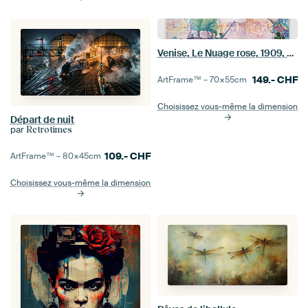
Venise, Le Nuage rose, 1909, Paul Signac
149.-
CHF
ArtFrame™ –
70×55
cm
Choisissez vous-même la dimension
Départ de nuit
par
Retrotimes
109.-
CHF
ArtFrame™ –
80×45
cm
Choisissez vous-même la dimension