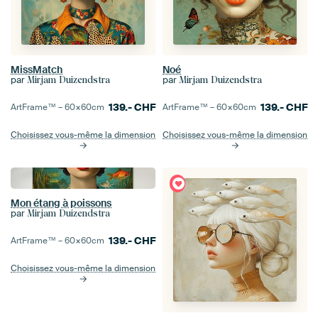
MissMatch
Noé
par
par
Mirjam Duizendstra
Mirjam Duizendstra
139.-
CHF
139.-
CHF
ArtFrame™ –
60×60
cm
ArtFrame™ –
60×60
cm
Choisissez vous-même la dimension
Choisissez vous-même la dimension
Mon étang à poissons
par
Mirjam Duizendstra
139.-
CHF
ArtFrame™ –
60×60
cm
Choisissez vous-même la dimension