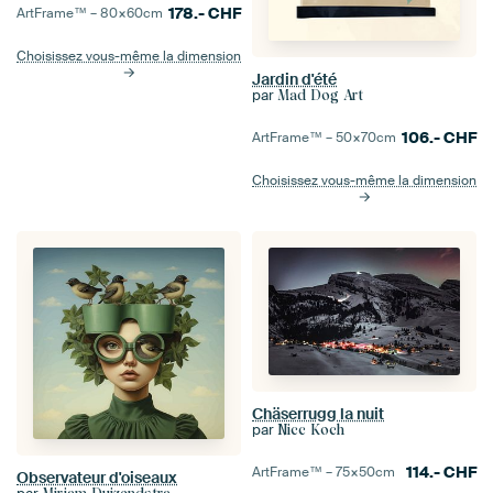
178.-
CHF
ArtFrame™ –
80×60
cm
Choisissez vous-même la dimension
Jardin d'été
par
Mad Dog Art
106.-
CHF
ArtFrame™ –
50×70
cm
Choisissez vous-même la dimension
Chäserrugg la nuit
par
Nicc Koch
114.-
CHF
ArtFrame™ –
75×50
cm
Observateur d'oiseaux