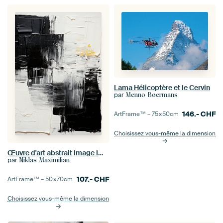
Lama Hélicoptère et le Cervin
par
Menno Boermans
146.-
CHF
ArtFrame™ –
75×50
cm
Choisissez vous-même la dimension
Œuvre d'art abstrait Image Impression d'art Peinture Noir Blanc
par
Niklas Maximilian
107.-
CHF
ArtFrame™ –
50×70
cm
Choisissez vous-même la dimension