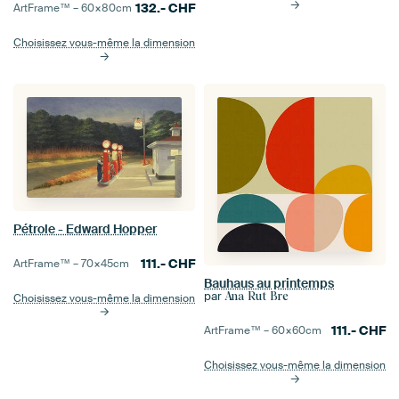
132.-
CHF
ArtFrame™ –
60×80
cm
Choisissez vous-même la dimension
Pétrole - Edward Hopper
111.-
CHF
ArtFrame™ –
70×45
cm
Bauhaus au printemps
par
Ana Rut Bre
Choisissez vous-même la dimension
111.-
CHF
ArtFrame™ –
60×60
cm
Choisissez vous-même la dimension