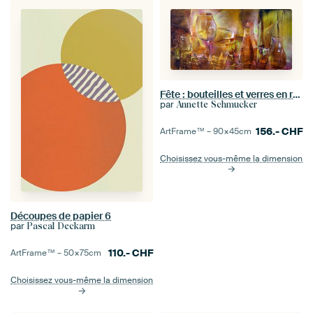
Fête : bouteilles et verres en rouge et or
par
Annette Schmucker
156.-
CHF
ArtFrame™ –
90×45
cm
Choisissez vous-même la dimension
Découpes de papier 6
par
Pascal Deckarm
110.-
CHF
ArtFrame™ –
50×75
cm
Choisissez vous-même la dimension