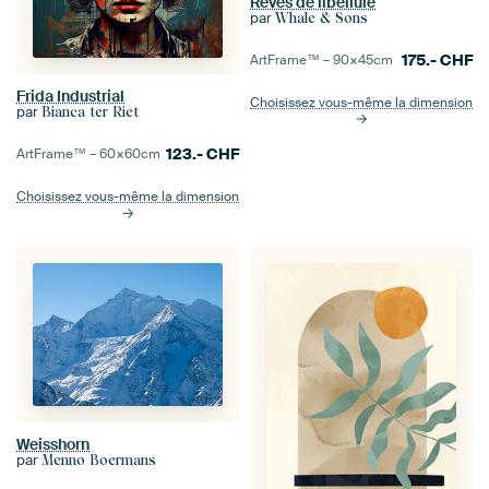
Rêves de libellule
par
Whale & Sons
175.-
CHF
ArtFrame™ –
90×45
cm
Frida Industrial
Choisissez vous-même la dimension
par
Bianca ter Riet
123.-
CHF
ArtFrame™ –
60×60
cm
Choisissez vous-même la dimension
Weisshorn
par
Menno Boermans