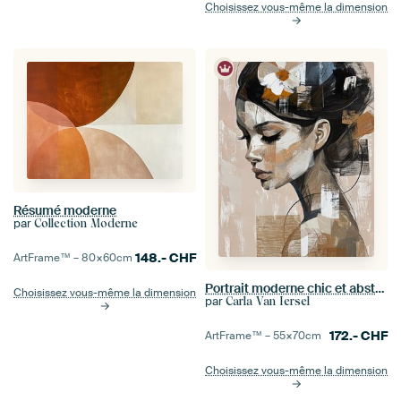
Choisissez vous-même la dimension
Résumé moderne
par
Collection Moderne
148.-
CHF
ArtFrame™ –
80×60
cm
Portrait moderne chic et abstrait dans les tons de terre
Choisissez vous-même la dimension
par
Carla Van Iersel
172.-
CHF
ArtFrame™ –
55×70
cm
Choisissez vous-même la dimension